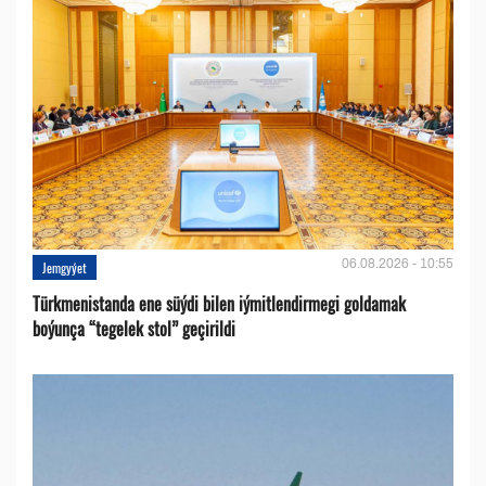
06.08.2026 - 10:55
Jemgyýet
Türkmenistanda ene süýdi bilen iýmitlendirmegi goldamak
boýunça “tegelek stol” geçirildi