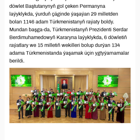
döwlet Baştutanynyň gol çeken Permanyna
laýyklykda, ýurduň çäginde ýaşaýan 29 milletden
bolan 1146 adam Türkmenistanyň raýaty boldy.
Mundan başga-da, Türkmenistanyň Prezidenti Serdar
Berdimuhamedowyň Kararyna laýyklykda, 6 döwletiň
raýatlary we 15 milletiň wekilleri bolup durýan 134
adama Türkmenistanda ýaşamak üçin ygtyýarnamalar
berildi.