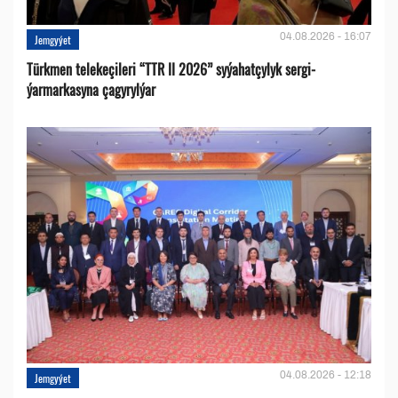
04.08.2026 - 16:07
Jemgyýet
Türkmen telekeçileri “TTR II 2026” syýahatçylyk sergi-
ýarmarkasyna çagyrylýar
04.08.2026 - 12:18
Jemgyýet