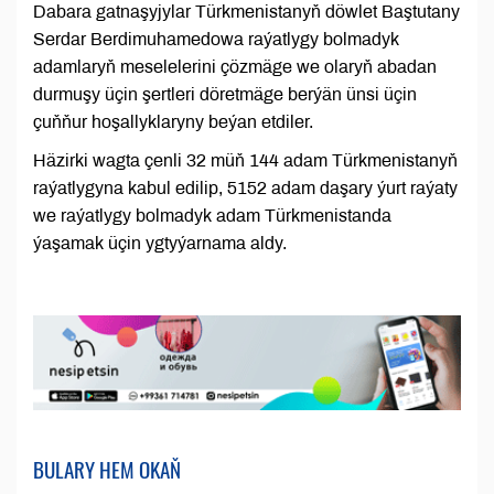
Dabara gatnaşyjylar Türkmenistanyň döwlet Baştutany
Serdar Berdimuhamedowa raýatlygy bolmadyk
adamlaryň meselelerini çözmäge we olaryň abadan
durmuşy üçin şertleri döretmäge berýän ünsi üçin
çuňňur hoşallyklaryny beýan etdiler.
Häzirki wagta çenli 32 müň 144 adam Türkmenistanyň
raýatlygyna kabul edilip, 5152 adam daşary ýurt raýaty
we raýatlygy bolmadyk adam Türkmenistanda
ýaşamak üçin ygtyýarnama aldy.
BULARY HEM OKAŇ