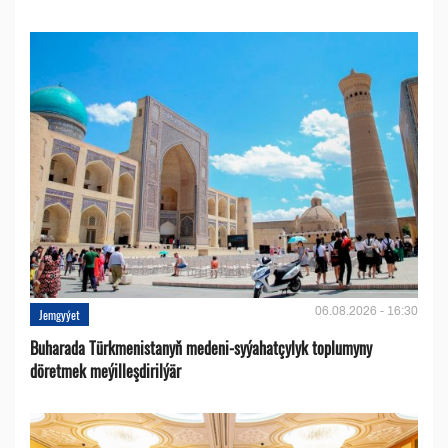
06.08.2026 - 16:30
Jemgyýet
Buharada Türkmenistanyň medeni-syýahatçylyk toplumyny
döretmek meýilleşdirilýär