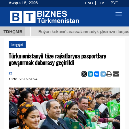
Awgust 6, 2026
ENG
TM
РУС
Toggl
navig
 ТМТ
$
TDHÇMB
Buýan köküniň arassalanmadyk glisirrizin turşusy (t.)
Jemgyýet
Türkmenistanyň täze raýatlaryna pasportlary
gowşurmak dabarasy geçirildi
BT
13:41
26.09.2024