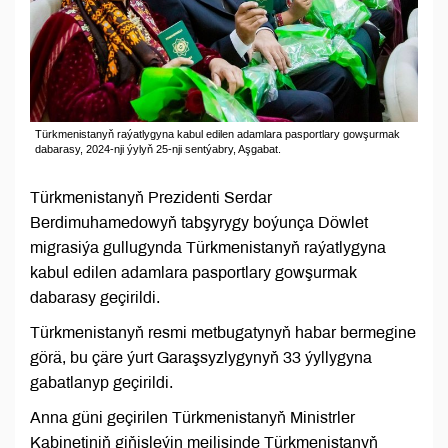
Türkmenistanyň raýatlygyna kabul edilen adamlara pasportlary gowşurmak
dabarasy, 2024-nji ýylyň 25-nji sentýabry, Aşgabat.
Türkmenistanyň Prezidenti Serdar
Berdimuhamedowyň tabşyrygy boýunça Döwlet
migrasiýa gullugynda Türkmenistanyň raýatlygyna
kabul edilen adamlara pasportlary gowşurmak
dabarasy geçirildi.
Türkmenistanyň resmi metbugatynyň habar bermegine
görä, bu çäre ýurt Garaşsyzlygynyň 33 ýyllygyna
gabatlanyp geçirildi.
Anna güni geçirilen Türkmenistanyň Ministrler
Kabinetiniň giňişleýin mejlisinde Türkmenistanyň