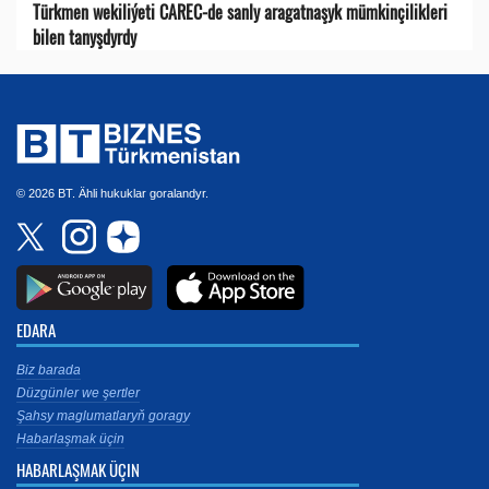
Türkmen wekiliýeti CAREC-de sanly aragatnaşyk mümkinçilikleri
bilen tanyşdyrdy
© 2026 BT. Ähli hukuklar goralandyr.
EDARA
Biz barada
Düzgünler we şertler
Şahsy maglumatlaryň goragy
Habarlaşmak üçin
HABARLAŞMAK ÜÇIN