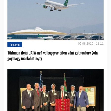
05.08.2026 - 11:11
Jemgyýet
Türkmen ilçisi JATA-nyň ýolbaşçysy bilen göni gatnawlary ýola
goýmagy maslahatlaşdy