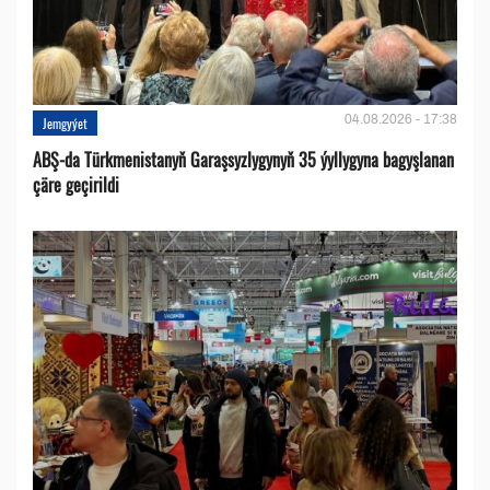
04.08.2026 - 17:38
Jemgyýet
ABŞ-da Türkmenistanyň Garaşsyzlygynyň 35 ýyllygyna bagyşlanan
çäre geçirildi