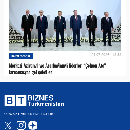
31.07.2026 - 18:53
Resmi habarlar
Merkezi Aziýanyň we Azerbaýjanyň liderleri “Çolpon-Ata”
Jarnamasyna gol çekdiler
© 2026 BT. Ähli hukuklar goralandyr.