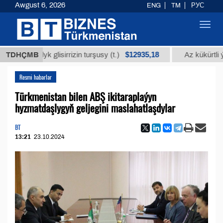
Awgust 6, 2026
ENG
TM
РУС
Toggl
navig
$12935,18
madyk glisirrizin turşusy (t.)
TDHÇMB
Az kükürtli ýakyş 
Resmi habarlar
Türkmenistan bilen ABŞ ikitaraplaýyn
hyzmatdaşlygyň geljegini maslahatlaşdylar
BT
13:21
23.10.2024