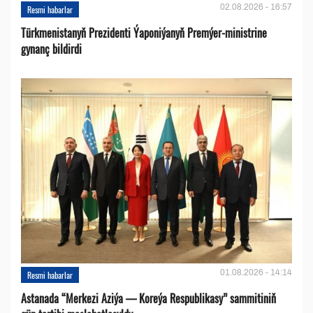
02.08.2026 - 16:57
Resmi habarlar
Türkmenistanyň Prezidenti Ýaponiýanyň Premýer-ministrine
gynanç bildirdi
01.08.2026 - 14:14
Resmi habarlar
Astanada “Merkezi Aziýa — Koreýa Respublikasy” sammitiniň