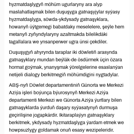
hyzmatdaşlygyň möhüm ugurlaryny ara alyp
maslahatlaşmak bilen duşuşyga gatnaşyjylar syýasy
hyzmatdaşlyga, söwda-ykdysady gatnaşyklara,
howanyň üýtgemegi babatdaky meselelere, şeýle hem
metanyň zyňyndylaryny azaltmakda bilelikdäki
tagallalara we ynsanperwer ugra ünsi çekdiler.
Duşuşygyň ahyrynda taraplar iki döwletiň arasynda
gatnaşyklary mundan beýläk-de ösdürmek üçin özara
hormat goýmak, ynanyşmak ýörelgelerine esaslanýan
netijeli dialogy berkitmegiň möhümdigini nygtadylar.
ABŞ-nyň Döwlet departamentiniň Günorta we Merkezi
Aziýa işleri boýunça býurosynyň Merkezi Aziýa
departamenti Merkezi we Günorta Aziýa ýurtlary bilen
gatnaşyklarda ýurduň daşary syýasatynyň durmuşa
geçirilişine jogapkärdir. Ikitaraplaýyn gatnaşyklary
berkitmek, ykdysady hyzmatdaşlyga ýardam etmek we
howpsuzlygy goldamak onuň esasy wezipeleridir.