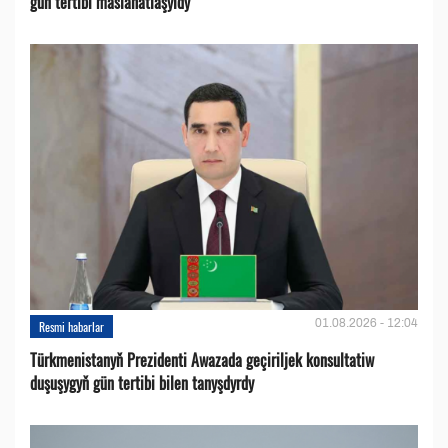
gün tertibi maslahatlaşyldy
01.08.2026 - 12:04
Resmi habarlar
Türkmenistanyň Prezidenti Awazada geçiriljek konsultatiw
duşuşygyň gün tertibi bilen tanyşdyrdy