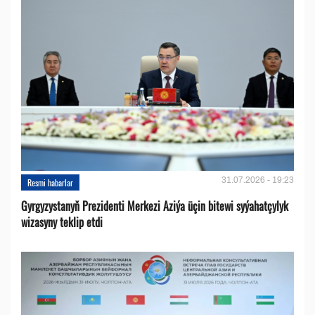
31.07.2026 - 19:23
Resmi habarlar
Gyrgyzystanyň Prezidenti Merkezi Aziýa üçin bitewi syýahatçylyk
wizasyny teklip etdi