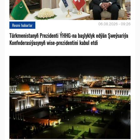
06.08.2026 - 09:26
Resmi habarlar
Türkmenistanyň Prezidenti ÝHHG-na başlyklyk edýän Şweýsariýa
Konfederasiýasynyň wise-prezidentini kabul etdi