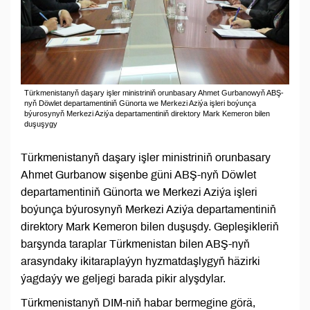
Türkmenistanyň daşary işler ministriniň orunbasary Ahmet Gurbanowyň ABŞ-
nyň Döwlet departamentiniň Günorta we Merkezi Aziýa işleri boýunça
býurosynyň Merkezi Aziýa departamentiniň direktory Mark Kemeron bilen
duşuşygy
Türkmenistanyň daşary işler ministriniň orunbasary
Ahmet Gurbanow sişenbe güni ABŞ-nyň Döwlet
departamentiniň Günorta we Merkezi Aziýa işleri
boýunça býurosynyň Merkezi Aziýa departamentiniň
direktory Mark Kemeron bilen duşuşdy. Gepleşikleriň
barşynda taraplar Türkmenistan bilen ABŞ-nyň
arasyndaky ikitaraplaýyn hyzmatdaşlygyň häzirki
ýagdaýy we geljegi barada pikir alyşdylar.
Türkmenistanyň DIM-niň habar bermegine görä,