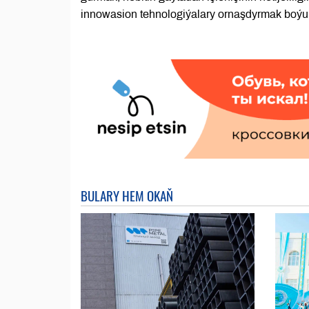
innowasion tehnologiýalary ornaşdyrmak boýun
BULARY HEM OKAŇ