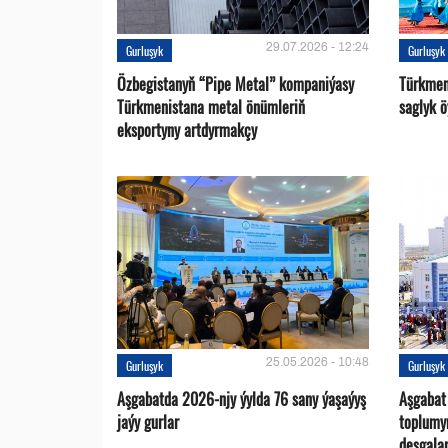
29.07.2026 - 12:24
Gurluşyk
Gurluşyk
Özbegistanyň “Pipe Metal” kompaniýasy
Türkmen
Türkmenistana metal önümleriň
saglyk ö
eksportyny artdyrmakçy
25.05.2026 - 10:48
Gurluşyk
Gurluşyk
Aşgabatda 2026-njy ýylda 76 sany ýaşaýyş
Aşgabat
jaýy gurlar
toplumy
desgalar