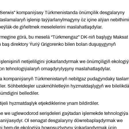
mSerwis” kompaniýasy Türkmenistanda önümçilik desgalaryny
lamalaryň işlenip taýýarlanylmagyny öz içine alýan nebithim
läk-de giňeltmek meselelerini maslahatlaşdylar.
rmegine görä, bu meselä “Türkmengaz” DK-niň başlygy Maksat
aş direktory Ýuriý Grigorenko bilen bolan duşuşygynyň
şlenişiniň netijeliligini ýokarlandyrmak we önümçiligiň ekologi
 tehnologiýalaryň ornaşdyrylyşyny maslahatlaşdylar.
a kompaniýanyň Türkmenistanyň nebitgaz pudagyndaky taslam
ler. Söhbetdeşler uzakmöhletleýin hyzmatdaşlygyň we bilelikdä
ümdigini bellediler.
eli hyzmatdaşlyk etjekdiklerine ynam bildirdiler.
ne we uglewodorod serişdeleri gaýtadan işlemekde tehnologiýa
mpaniýasydyr. Ol senagat desgalaryny döwrebaplaşdyrmak we
ligini hem-de ekologiýa howpsuzlygyny ýokarlandyrmak üçin