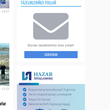
TÄZELIKLERIŇIZI ÝOLLAŇ
- 14:57
Biznes täzelikleriňizi bize ýollaň!
UGRATMAK
- 12:22
urlar