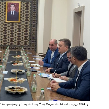
kompaniýasynyň baş direktory Ýuriý Grigorenko bilen duşuşygy, 2024-nji