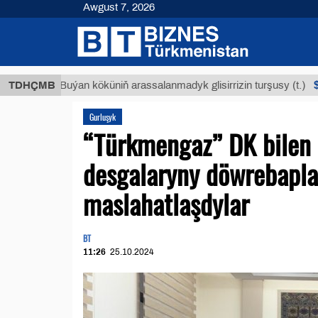
Awgust 7, 2026
$12935,
TDHÇMB
Buýan köküniň arassalanmadyk glisirrizin turşusy (t.)
Gurluşyk
“Türkmengaz” DK bilen
desgalaryny döwrebapl
maslahatlaşdylar
BT
11:26
25.10.2024