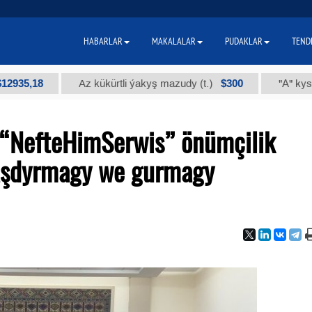
HABARLAR
MAKALALAR
PUDAKLAR
TEND
18
$300
Az kükürtli ýakyş mazudy (t.)
"А" kysymly teh
 “NefteHimSerwis” önümçilik
aşdyrmagy we gurmagy