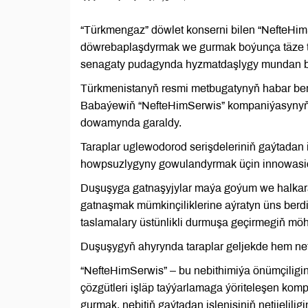
“Türkmengaz” döwlet konserni bilen “NefteHi
döwrebaplaşdyrmak we gurmak boýunça täze tas
senagaty pudagynda hyzmatdaşlygy mundan beý
Türkmenistanyň resmi metbugatynyň habar be
Babaýewiň “NefteHimSerwis” kompaniýasynyň b
dowamynda garaldy.
Taraplar uglewodorod serişdeleriniň gaýtadan i
howpsuzlygyny gowulandyrmak üçin innowasion
Duşuşyga gatnaşyjylar maýa goýum we halkar
gatnaşmak mümkinçiliklerine aýratyn üns berdi
taslamalary üstünlikli durmuşa geçirmegiň möh
Duşuşygyň ahyrynda taraplar geljekde hem netij
“NefteHimSerwis” – bu nebithimiýa önümçiligi
çözgütleri işläp taýýarlamaga ýöriteleşen ko
gurmak, nebitiň gaýtadan işlenişiniň netijeli