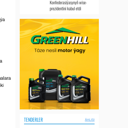
Konfederasiýasynyň wise-
prezidentini kabul etdi
iýa
ýa
alara
ki
TENDERLER
ÄHLISI