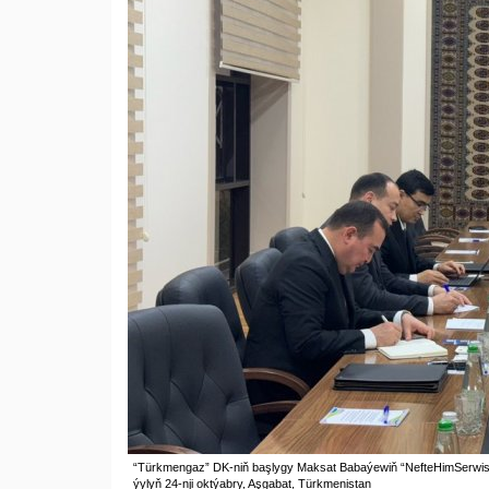
“Türkmengaz” DK-niň başlygy Maksat Babaýewiň “NefteHimSerwis” 
ýylyň 24-nji oktýabry, Aşgabat, Türkmenistan