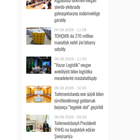
Aşgabatda türkmen-owgan
söwda-ykdysady
gatnaşyklaryny ösdürmeklige
garaldy
06.08.2026 - 11:06
TDHÇMB-da 270 million
manatlyk nebit ýol bitumy
satyldy
06.08.2026 - 11:03
“Hazar Logistik” owgan
wekiliýeti bilen logistika
meselelerini maslahatlaşdy
06.08.2026 - 10:55
Türkmenistanda ene süýdi bilen
iýmitlendirmegi goldamak
boýunça “tegelek stol” geçirildi
06.08.2026 - 09:26
Türkmenistanyň Prezidenti
ÝHHG-na başlyklyk edýän
Şweýsariýa