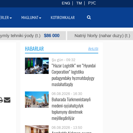
ENG
TM
РУС
ERLER
MAGLUMAT
KOTIROWKALAR
$86 000
$40
niki ýody (t.)
Natriý hlorly (nahar duzy) (t.)
HABARLAR
ÄHLISI
Şu gün - 09:32
“Hazar Logistik” we “Hyundai
Corporation” logistika
pudagyndaky hyzmatdaşlygy
maslahatlaşdy
06.08.2026 - 16:30
Buharada Türkmenistanyň
medeni-syýahatçylyk
toplumyny döretmek
meýilleşdirilýär
06.08.2026 - 13:50