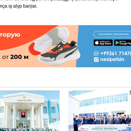
ça iş alyp barýar.