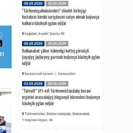
06.08.2026
16.09.2026
“Türkmengallaönümleri” döwlet birleşigi
fostoksin himiki serişdesini satyn almak boýunça
halkara bäsleşik yglan edýär
Aşgabat, Arçabil Şaýoly 92
06.08.2026
26.08.2026
Balkanabat şäher häkimligi kottej görnüşli
ýaşaýyş jaýlaryny gurmak boýunça bäsleşik yglan
edýär
Балканский велаят, г. Балканабат
03.08.2026
28.08.2026
“Tatneft” JPJ-niň Türkmenistandaky buraw
erginini arassalaýyş blogunyň kärendesi boýunça
bäsleşik yglan edýär
Türkmenistan, Balkan welaýaty, Balkanabat,
T.Satylow köçesi, 59