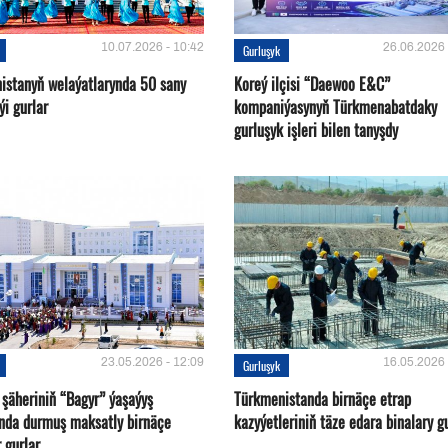
10.07.2026 - 10:42
26.06.2026 
Gurluşyk
istanyň welaýatlarynda 50 sany
Koreý ilçisi “Daewoo E&C”
ýi gurlar
kompaniýasynyň Türkmenabatdaky
gurluşyk işleri bilen tanyşdy
23.05.2026 - 12:09
16.05.2026 
Gurluşyk
 şäheriniň “Bagyr” ýaşaýyş
Türkmenistanda birnäçe etrap
nda durmuş maksatly birnäçe
kazyýetleriniň täze edara binalary g
 gurlar