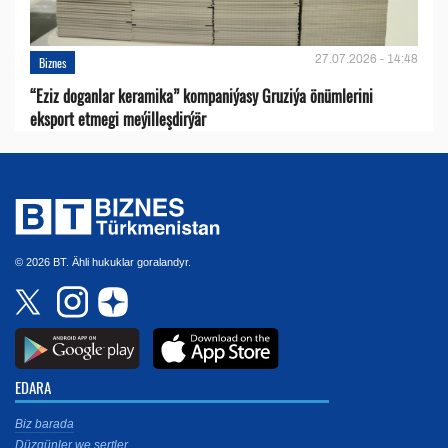
27.07.2026 - 14:48
Biznes
“Eziz doganlar keramika” kompaniýasy Gruziýa önümlerini
eksport etmegi meýilleşdirýär
© 2026 BT. Ähli hukuklar goralandyr.
EDARA
Biz barada
Düzgünler we şertler