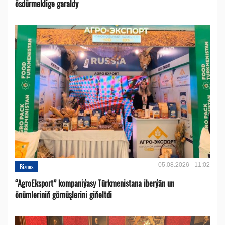
ösdürmeklige garaldy
05.08.2026 - 11:02
Biznes
“AgroEksport” kompaniýasy Türkmenistana iberýän un
önümleriniň görnüşlerini giňeltdi