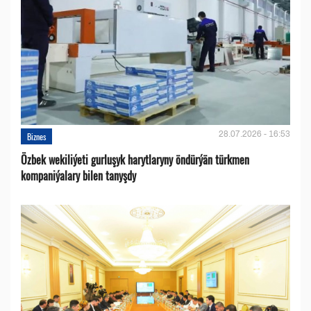
28.07.2026 - 16:53
Biznes
Özbek wekiliýeti gurluşyk harytlaryny öndürýän türkmen
kompaniýalary bilen tanyşdy