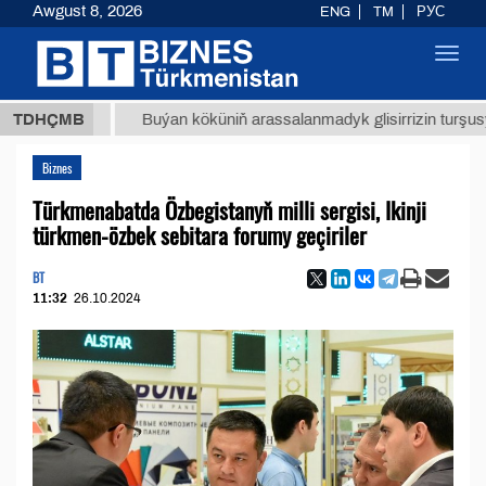
Awgust 8, 2026
ENG
TM
РУС
Toggl
navig
 ТМТ
$
TDHÇMB
Buýan köküniň arassalanmadyk glisirrizin turşusy (t.)
Biznes
Türkmenabatda Özbegistanyň milli sergisi, Ikinji
türkmen-özbek sebitara forumy geçiriler
BT
11:32
26.10.2024