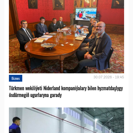
30.07.2026 - 19:45
Biznes
Türkmen wekiliýeti Niderland kompaniýalary bilen hyzmatdaşlygy
ösdürmegiň ugurlaryna garady