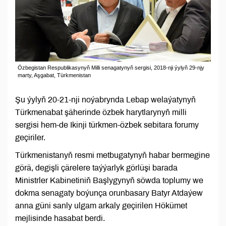
Özbegistan Respublikasynyň Milli senagatynyň sergisi, 2018-nji ýylyň 29-njy
marty, Aşgabat, Türkmenistan
Şu ýylyň 20-21-nji noýabrynda Lebap welaýatynyň
Türkmenabat şäherinde özbek harytlarynyň milli
sergisi hem-de Ikinji türkmen-özbek sebitara forumy
geçiriler.
Türkmenistanyň resmi metbugatynyň habar bermegine
görä, degişli çärelere taýýarlyk görlüşi barada
Ministrler Kabinetiniň Başlygynyň söwda toplumy we
dokma senagaty boýunça orunbasary Batyr Atdaýew
anna güni sanly ulgam arkaly geçirilen Hökümet
mejlisinde hasabat berdi.