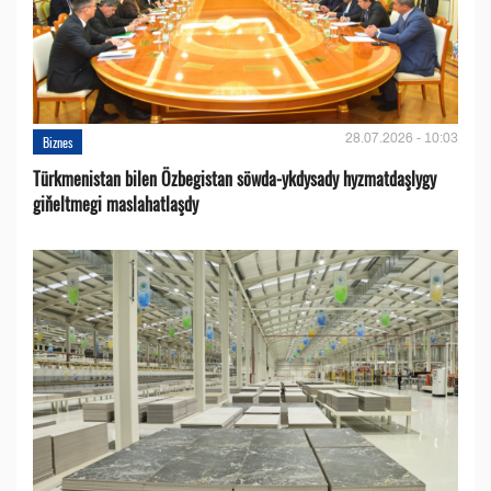
28.07.2026 - 10:03
Biznes
Türkmenistan bilen Özbegistan söwda-ykdysady hyzmatdaşlygy
giňeltmegi maslahatlaşdy