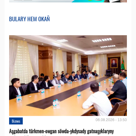
BULARY HEM OKAŇ
06.08.2026 - 13:50
Biznes
Aşgabatda türkmen-owgan söwda-ykdysady gatnaşyklaryny