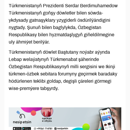
Türkmenistanyň Prezidenti Serdar Berdimuhamedow
Türkmenistanyň goňşy döwletler bilen söwda-
ykdysady gatnaşyklary yzygiderli ösdürilýändigini
nygtady. Şunuň bilen baglylykda, Özbegistan
Respublikasy bilen hyzmatdaşlygyň giňeldilmegine
uly ähmiýet berilýär.
Türkmenistanyň döwlet Baştutany noýabr aýynda
Lebap welaýatynyň Türkmenabat şäherinde
Özbegistan Respublikasynyň milli sergisini we Ikinji
türkmen-özbek sebitara forumyny geçirmek baradaky
hödürlenen teklibi goldap, degişli çäreleri görmegi
wise-premýere tabşyrdy.