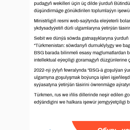
pudagyň wekilleri üçin üç dilde ýurduň Bütin
düşündirmäge gönükdirilen toplumlaýyn işewür
Ministrligiň resmi web-saýtynda eleýeterli b
ykdysadyýetiň dürli ulgamlaryna ýetirýän täsiri
Sebit we dünýä söwda gatnaşyklaryna ýurduň 
“Türkmenistan: söwdanyň durnuklylygy we bag
BSG barada bilinmeli esasy maglumatlardan baş
intellektual eýeçiligi goramagyň düzgünlerine ç
2022-nji ýylyň fewralynda “BSG-ä goşulýan ýur
ulgamyna goşulyşmak boýunça işleri işjeňleş
syýasatyna ýetirýän täsirini öwrenmäge aýraty
Türkmen, rus we iňlis dillerinde neşir edilen
edýändigini we halkara işewür jemgyýetçiligi 