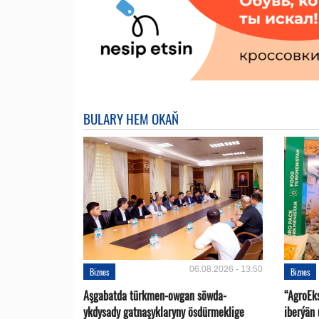
BULARY HEM OKAŇ
06.08.2026 - 13:50
Biznes
Biznes
Aşgabatda türkmen-owgan söwda-
“AgroEk
ykdysady gatnaşyklaryny ösdürmeklige
iberýän 