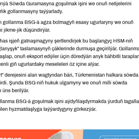
dünýä Söwda Guramasyna goşulmak işini we onuň netijelerini
lik gollanmasyny taýýarlady.
olan gollanma BSG-ä agza bolmagyň esasy ugurlaryny we onuň
ni jikme-jik düşündirýär.
has işjeň gatnaşmagyny şertlendirjek bu başlangyç HSM-niň
lanyşyk” taslamasynyň çäklerinde durmuşa geçirilýär. Gollanm
lap, onuň eksport edijiler üçin döredýän anyk bähbitli tarapla
enli giň ugurlardaky meseleleri öz içine alýar.
t” derejesini alan wagtyndan bäri, Türkmenistan halkara söwda
dirdi. Şunda BSG-niň hukuk ulgamyny we onuň milli söwda
n üns berilýär.
 gollanma BSG-ä goşulmak işini aýdyňlaşdyrmakda ýurduň tagalla
bilen hyzmatdaşlyga taýýardygyny görkezýär.