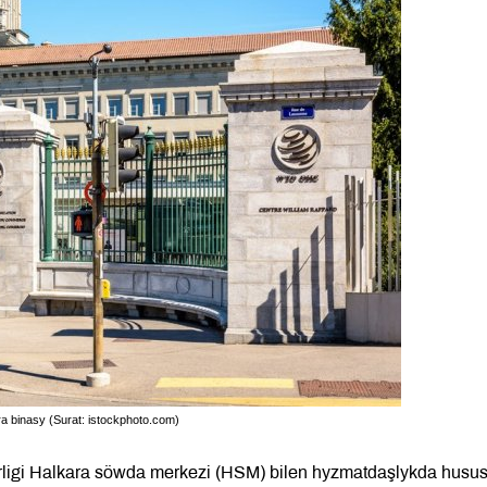
binasy (Surat: istockphoto.com)
rligi Halkara söwda merkezi (HSM) bilen hyzmatdaşlykda husu