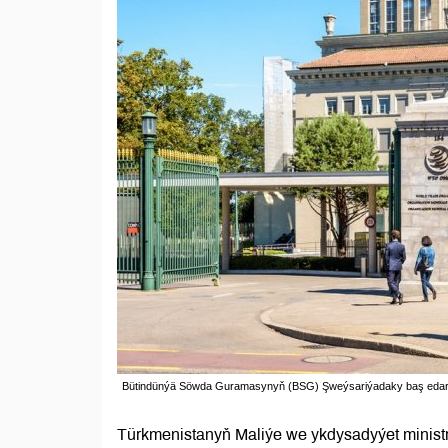
Bütindünýä Söwda Guramasynyň (BSG) Şweýsariýadaky baş edara 
Türkmenistanyň Maliýe we ykdysadyýet minist