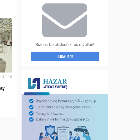
Biznes täzelikleriňizi bize ýollaň!
UGRATMAK
- 14:48
asy