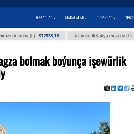
HABARLAR
MAKALALAR
PUDAKLAR
TEND
$12935,18
$300
urşusy (t.)
Az kükürtli ýakyş mazudy (t.)
gza bolmak boýunça işewürlik
dy