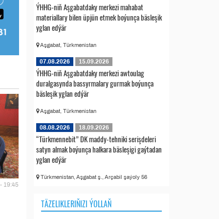
ÝHHG-niň Aşgabatdaky merkezi mahabat
materiallary bilen üpjün etmek boýunça bäsleşik
yglan edýär
Aşgabat, Türkmenistan
07.08.2026
15.09.2026
ÝHHG-niň Aşgabatdaky merkezi awtoulag
duralgasynda bassyrmalary gurmak boýunça
bäsleşik yglan edýär
Aşgabat, Türkmenistan
08.08.2026
18.09.2026
“Türkmennebit” DK maddy-tehniki serişdeleri
satyn almak boýunça halkara bäsleşigi gaýtadan
yglan edýär
Türkmenistan, Aşgabat ş., Arçabil şaýoly 56
- 19:45
TÄZELIKLERIŇIZI ÝOLLAŇ