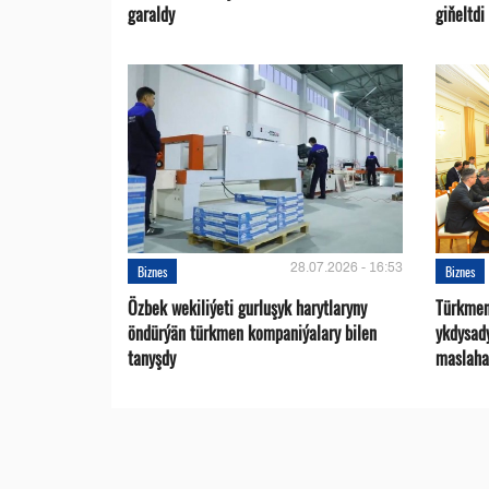
garaldy
giňeltdi
28.07.2026 - 16:53
Biznes
Biznes
Özbek wekiliýeti gurluşyk harytlaryny
Türkmen
öndürýän türkmen kompaniýalary bilen
ykdysad
tanyşdy
maslaha