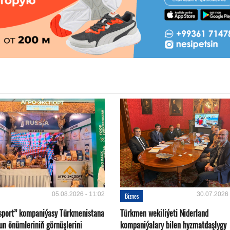
05.08.2026 - 11:02
30.07.2026 
Biznes
sport” kompaniýasy Türkmenistana
Türkmen wekiliýeti Niderland
un önümleriniň görnüşlerini
kompaniýalary bilen hyzmatdaşlygy