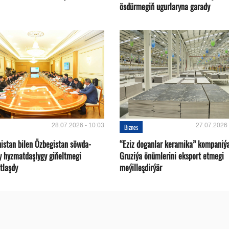
ösdürmegiň ugurlaryna garady
28.07.2026 - 10:03
27.07.2026 
Biznes
istan bilen Özbegistan söwda-
“Eziz doganlar keramika” kompaniý
y hyzmatdaşlygy giňeltmegi
Gruziýa önümlerini eksport etmegi
tlaşdy
meýilleşdirýär