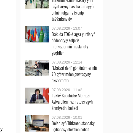
Türkmenistanda daşary ýurt
raýatlaryny hasaba almagyň
onlaýn ulgamy işlenip
taýýarlanyldy
07.08.2026 - 13:07
Bakuda TDG-ä agza ýurtlaryň
öňdebaryjy seljeriş
merkezleriniň maslahaty
geçiriler
07.08.2026 - 12:14
“Maksat deri” gön önümleriniň
70 göterimden gowragyny
eksport etdi
07.08.2026 - 11:42
Irakliý Kobahidze Merkezi
Aziýa bilen hyzmatdaşlygyň
ähmiýetini belledi
07.08.2026 - 10:01
Belarusyň Türkmenistandaky
ilçihanasy elektron nobat
sy