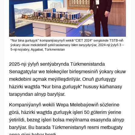
“Nur bina gurluşyk” kompaniýasynyň wekili “CIET 2024” sergisinde TSTB-niň
ýokary okuw mekdebiniň şekil taslamasy bilen tanyşdyrýar, 2024-nji ýylyň 3 –
5-nji noýabry, Aşgabat, Türkmenistan
2025-nji ýylyň sentýabrynda Türkmenistanda
Senagatçylar we telekeçiler birleşmesiniň ýokary okuw
mekdebini açmak meýilleşdirilýär. Onuň gurluşygy
häzirki wagtda “Nur bina gurluşyk” hususy kärhanasy
tarapyndan alnyp barylýar.
Kompaniýanyň wekili Wepa Melebaýewiň sözlerine
görä, häzirki wagtda gurluşyk işleri 50 göterim ýerine
ýetirildi, bezeg işleri bolsa meýilnama esasynda alnyp
barylýar. Bu barada Türkmenistanyň resmi metbugaty
anna güni habar berdi.