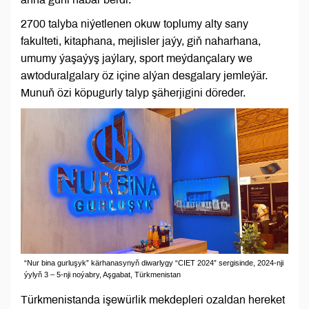
2700 talyba niýetlenen okuw toplumy alty sany
fakulteti, kitaphana, mejlisler jaýy, giň naharhana,
umumy ýaşaýyş jaýlary, sport meýdançalary we
awtoduralgalary öz içine alýan desgalary jemleýär.
Munuň özi köpugurly talyp şäherjigini döreder.
“Nur bina gurluşyk” kärhanasynyň diwarlygy “CIET 2024” sergisinde, 2024-nji
ýylyň 3 – 5-nji noýabry, Aşgabat, Türkmenistan
Türkmenistanda işewürlik mekdepleri ozaldan hereket