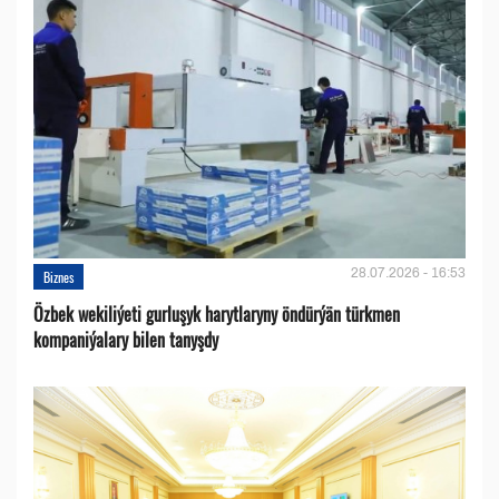
28.07.2026 - 16:53
Biznes
Özbek wekiliýeti gurluşyk harytlaryny öndürýän türkmen
kompaniýalary bilen tanyşdy