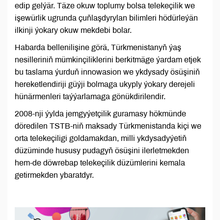
edip gelýär. Täze okuw toplumy bolsa telekeçilik we
işewürlik ugrunda çuňlaşdyrylan bilimleri hödürleýän
ilkinji ýokary okuw mekdebi bolar.
Habarda bellenilişine görä, Türkmenistanyň ýaş
nesilleriniň mümkinçiliklerini berkitmäge ýardam etjek
bu taslama ýurduň innowasion we ykdysady ösüşiniň
hereketlendiriji güýji bolmaga ukyply ýokary derejeli
hünärmenleri taýýarlamaga gönükdirilendir.
2008-nji ýylda jemgyýetçilik guramasy hökmünde
döredilen TSTB-niň maksady Türkmenistanda kiçi we
orta telekeçiligi goldamakdan, milli ykdysadyýetiň
düzüminde hususy pudagyň ösüşini ilerletmekden
hem-de döwrebap telekeçilik düzümlerini kemala
getirmekden ybaratdyr.