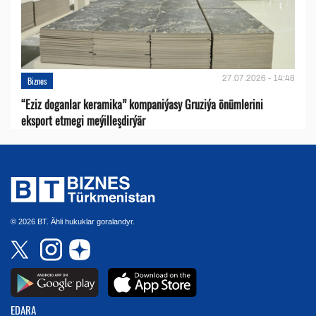
27.07.2026 - 14:48
Biznes
“Eziz doganlar keramika” kompaniýasy Gruziýa önümlerini
eksport etmegi meýilleşdirýär
© 2026 BT. Ähli hukuklar goralandyr.
EDARA