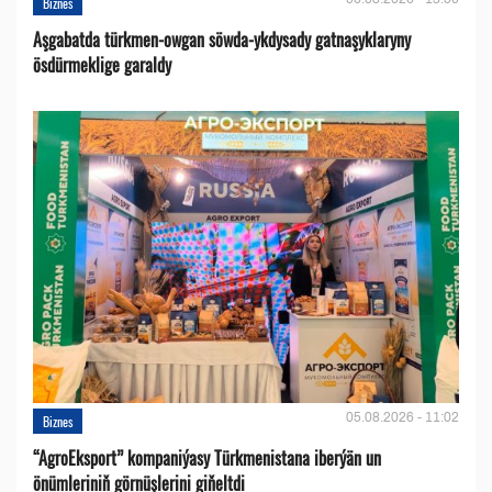
Biznes
Aşgabatda türkmen-owgan söwda-ykdysady gatnaşyklaryny
ösdürmeklige garaldy
05.08.2026 - 11:02
Biznes
“AgroEksport” kompaniýasy Türkmenistana iberýän un
önümleriniň görnüşlerini giňeltdi