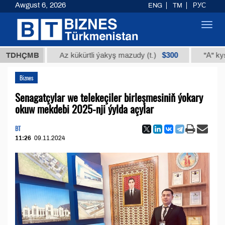
Awgust 6, 2026
ENG
TM
РУС
Toggl
navig
,18
$300
TDHÇMB
Az kükürtli ýakyş mazudy (t.)
"А" kysymly te
Biznes
Senagatçylar we telekeçiler birleşmesiniň ýokary
okuw mekdebi 2025-nji ýylda açylar
BT
11:26
09.11.2024