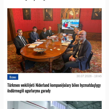
30.07.2026 - 19:45
Biznes
Türkmen wekiliýeti Niderland kompaniýalary bilen hyzmatdaşlygy
ösdürmegiň ugurlaryna garady