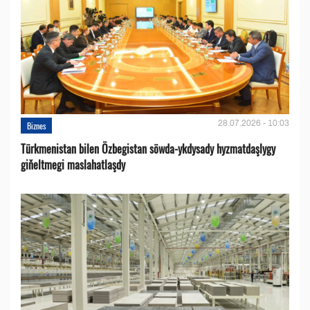
28.07.2026 - 10:03
Biznes
Türkmenistan bilen Özbegistan söwda-ykdysady hyzmatdaşlygy
giňeltmegi maslahatlaşdy