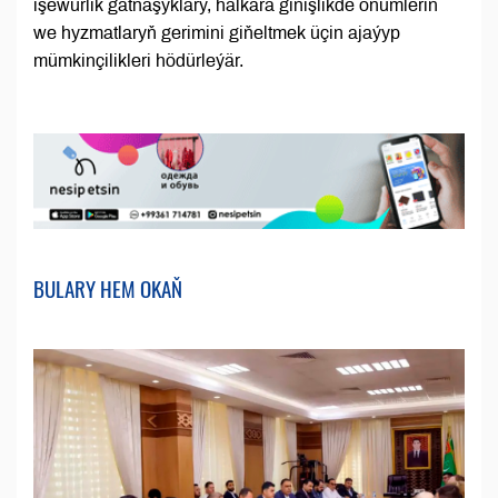
işewürlik gatnaşyklary, halkara giňişlikde önümleriň
we hyzmatlaryň gerimini giňeltmek üçin ajaýyp
mümkinçilikleri hödürleýär.
BULARY HEM OKAŇ