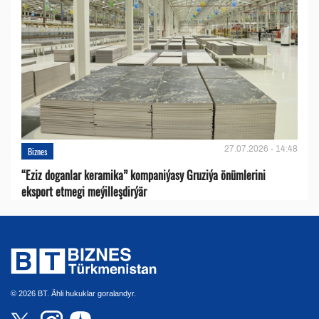
27.07.2026 - 14:48
Biznes
“Eziz doganlar keramika” kompaniýasy Gruziýa önümlerini
eksport etmegi meýilleşdirýär
© 2026 BT. Ähli hukuklar goralandyr.