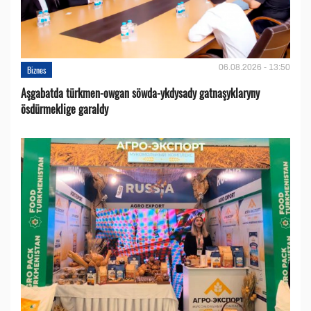
06.08.2026 - 13:50
Biznes
Aşgabatda türkmen-owgan söwda-ykdysady gatnaşyklaryny
ösdürmeklige garaldy