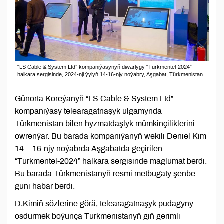
“LS Cable & System Ltd” kompaniýasynyň diwarlygy “Türkmentel-2024”
halkara sergisinde, 2024-nji ýylyň 14-16-njy noýabry, Aşgabat, Türkmenistan
Günorta Koreýanyň “LS Cable & System Ltd”
kompaniýasy telearagatnaşyk ulgamynda
Türkmenistan bilen hyzmatdaşlyk mümkinçiliklerini
öwrenýär. Bu barada kompaniýanyň wekili Deniel Kim
14 – 16-njy noýabrda Aşgabatda geçirilen
“Türkmentel-2024” halkara sergisinde maglumat berdi.
Bu barada Türkmenistanyň resmi metbugaty şenbe
güni habar berdi.
D.Kimiň sözlerine görä, telearagatnaşyk pudagyny
ösdürmek boýunça Türkmenistanyň giň gerimli