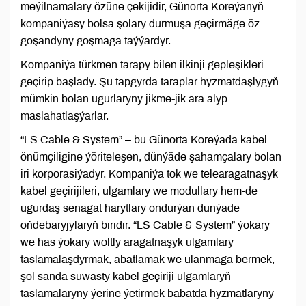
meýilnamalary özüne çekijidir, Günorta Koreýanyň
kompaniýasy bolsa şolary durmuşa geçirmäge öz
goşandyny goşmaga taýýardyr.
Kompaniýa türkmen tarapy bilen ilkinji gepleşikleri
geçirip başlady. Şu tapgyrda taraplar hyzmatdaşlygyň
mümkin bolan ugurlaryny jikme-jik ara alyp
maslahatlaşýarlar.
“LS Cable & System” – bu Günorta Koreýada kabel
önümçiligine ýöriteleşen, dünýäde şahamçalary bolan
iri korporasiýadyr. Kompaniýa tok we telearagatnaşyk
kabel geçirijileri, ulgamlary we modullary hem-de
ugurdaş senagat harytlary öndürýän dünýäde
öňdebaryjylaryň biridir. “LS Cable & System” ýokary
we has ýokary woltly aragatnaşyk ulgamlary
taslamalaşdyrmak, abatlamak we ulanmaga bermek,
şol sanda suwasty kabel geçiriji ulgamlaryň
taslamalaryny ýerine ýetirmek babatda hyzmatlaryny