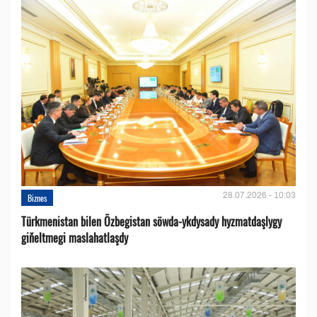
28.07.2026 - 10:03
Biznes
Türkmenistan bilen Özbegistan söwda-ykdysady hyzmatdaşlygy
giňeltmegi maslahatlaşdy