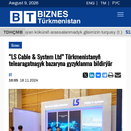
Awgust 9, 2026
ENG
TM
РУС
Toggl
navig
$12935,18
TDHÇMB
Buýan köküniň arassalanmadyk glisirrizin turşusy (t.)
Biznes
“LS Cable & System Ltd” Türkmenistanyň
telearagatnaşyk bazaryna gyzyklanma bildirýär
BT
10:05
18.11.2024