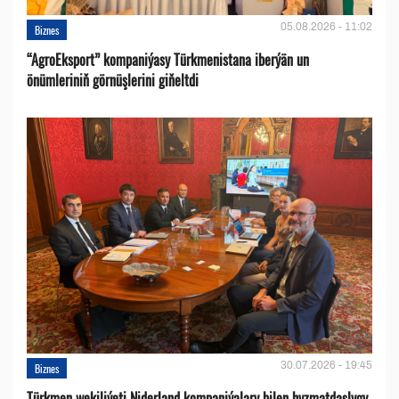
05.08.2026 - 11:02
Biznes
“AgroEksport” kompaniýasy Türkmenistana iberýän un
önümleriniň görnüşlerini giňeltdi
30.07.2026 - 19:45
Biznes
Türkmen wekiliýeti Niderland kompaniýalary bilen hyzmatdaşlygy