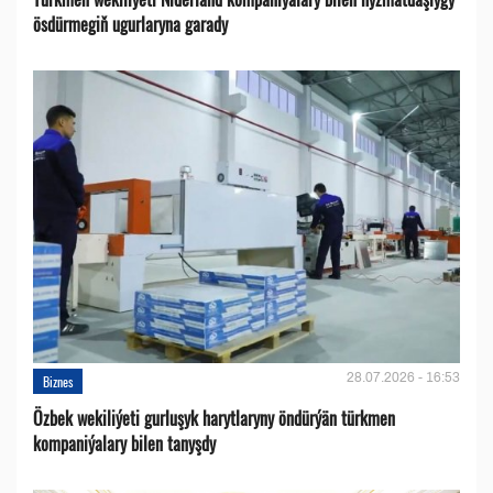
ösdürmegiň ugurlaryna garady
28.07.2026 - 16:53
Biznes
Özbek wekiliýeti gurluşyk harytlaryny öndürýän türkmen
kompaniýalary bilen tanyşdy