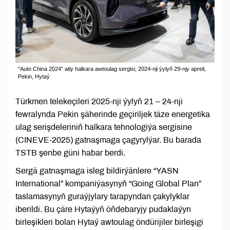
“Auto China 2024” atly halkara awtoulag sergisi, 2024-nji ýylyň 29-njy apreli,
Pekin, Hytaý
Türkmen telekeçileri 2025-nji ýylyň 21 – 24-nji
fewralynda Pekin şäherinde geçiriljek täze energetika
ulag serişdeleriniň halkara tehnologiýa sergisine
(CINEVE-2025) gatnaşmaga çagyrylýar. Bu barada
TSTB şenbe güni habar berdi.
Sergä gatnaşmaga isleg bildirýänlere “YASN
International” kompaniýasynyň “Going Global Plan”
taslamasynyň guraýjylary tarapyndan çakylyklar
iberildi. Bu çäre Hytaýyň öňdebaryjy pudaklaýyn
birleşikleri bolan Hytaý awtoulag öndürijiler birleşigi