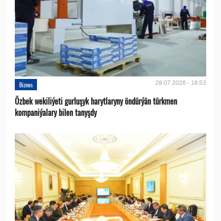
28.07.2026 - 16:53
Biznes
Özbek wekiliýeti gurluşyk harytlaryny öndürýän türkmen
kompaniýalary bilen tanyşdy