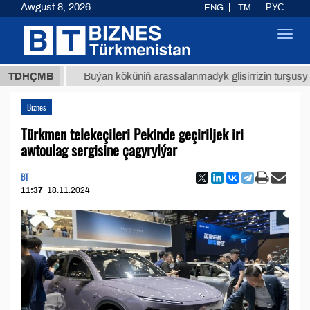
Awgust 8, 2026
ENG
TM
РУС
Toggl
navig
ТМТ
$1
TDHÇMB
Buýan köküniň arassalanmadyk glisirrizin turşusy (t.)
Biznes
Türkmen telekeçileri Pekinde geçiriljek iri
awtoulag sergisine çagyrylýar
BT
11:37
18.11.2024