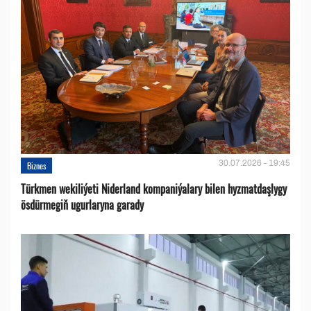
30.07.2026 - 19:45
Biznes
Türkmen wekiliýeti Niderland kompaniýalary bilen hyzmatdaşlygy
ösdürmegiň ugurlaryna garady