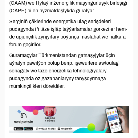
(CAAM) we Hytaý inženerçilik maşyngurluşyk birleşigi
(CAPE) bilen hyzmatdaşlykda guralýar.
Serginiň çäklerinde energetika ulag serişdeleri
pudagynda iň täze işläp taýýarlamalar görkeziler hem-
de üpjünçilik zynjyrlary boýunça maslahat we halkara
forum geçiriler.
Guramaçylar Türkmenistandan gatnaşyjylar üçin
aýratyn pawilýon bölüp berip, işewürlere awtoulag
senagaty we täze energetika tehnologiýalary
pudagynda öz gazananlaryny tanyşdyrmaga
mümkinçilikleri döretdiler.