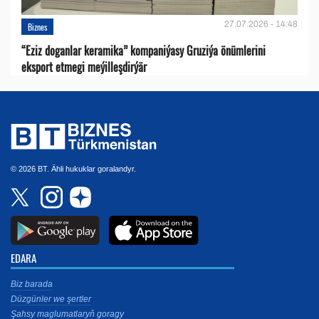
27.07.2026 - 14:48
Biznes
“Eziz doganlar keramika” kompaniýasy Gruziýa önümlerini
eksport etmegi meýilleşdirýär
© 2026 BT. Ähli hukuklar goralandyr.
EDARA
Biz barada
Düzgünler we şertler
Şahsy maglumatlaryň goragy