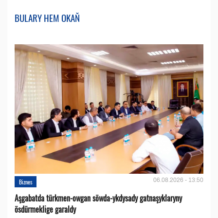
BULARY HEM OKAŇ
06.08.2026 - 13:50
Biznes
Aşgabatda türkmen-owgan söwda-ykdysady gatnaşyklaryny
ösdürmeklige garaldy