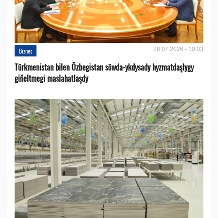
28.07.2026 - 10:03
Biznes
Türkmenistan bilen Özbegistan söwda-ykdysady hyzmatdaşlygy
giňeltmegi maslahatlaşdy