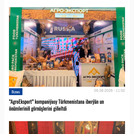
05.08.2026 - 11:02
Biznes
“AgroEksport” kompaniýasy Türkmenistana iberýän un
önümleriniň görnüşlerini giňeltdi