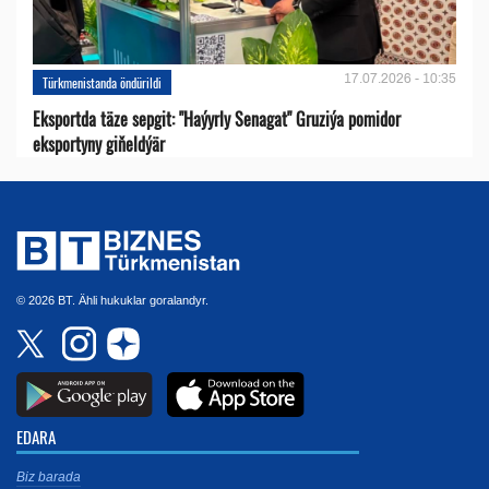
17.07.2026 - 10:35
Türkmenistanda öndürildi
Eksportda täze sepgit: "Haýyrly Senagat" Gruziýa pomidor
eksportyny giňeldýär
© 2026 BT. Ähli hukuklar goralandyr.
EDARA
Biz barada