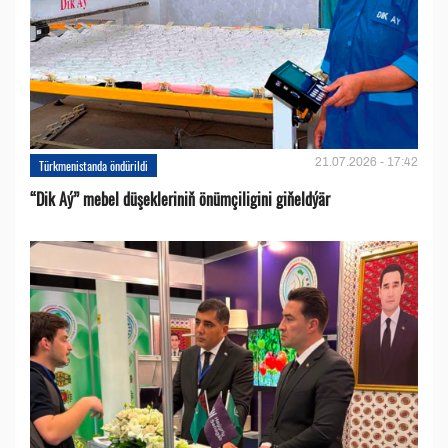
21.07.2026 - 17:42
Türkmenistanda öndürildi
“Dik Aý” mebel düşekleriniň önümçiligini giňeldýär