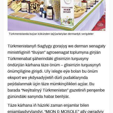
Türkmenistanda buýan kökünden taýýarlanylan dermanlyk serişdeler
Türkmenistanyň Saglygy goraýyş we derman senagaty
ministrliginiň “Buýan” agrosenagat toplumyna girýän
Türkmenabat şäherindäki glisirrizin turşusyny
öndürýän kärhana täze önüm – glisirrizin turşusynyň
önümçiligine girişdi. Uly islege eýe bolan bu önüm
eksport we ykdysadyýetiň dürli pudaklarynda
peýdalanmak üçin täze mümkinçilikleri açýar. Bu
barada “Neýtralnyý Türkmenistan” gazetiniň penşenbe
günündäki sanynda habar berilýär.
Täze kärhana iň häzirki zaman enjamlar bilen
enjamlaşdyrylandyr. “MION & MOSOLE” atly owradyjy