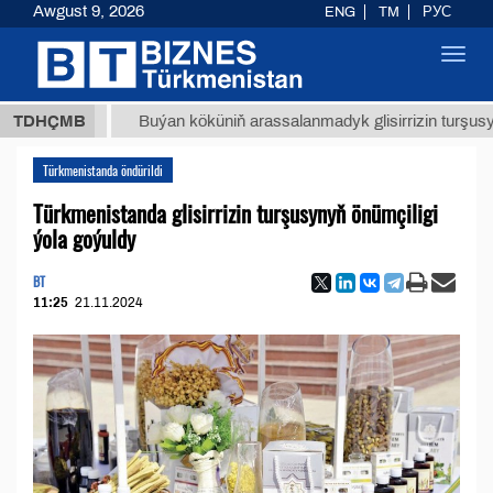
Awgust 9, 2026
ENG
TM
РУС
Toggl
navig
ТМТ
$1
TDHÇMB
Buýan köküniň arassalanmadyk glisirrizin turşusy (t.)
Türkmenistanda öndürildi
Türkmenistanda glisirrizin turşusynyň önümçiligi
ýola goýuldy
BT
11:25
21.11.2024