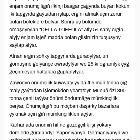
enjam önümçiligiň ilkinji basgançagynda buýan köküni
iki tapgyrda gaýtadan işläp, ergini almak üçin zerur
bolan böleklere bölýär. Soňra üç bölümde
ornaşdyrylan “DELLA TOFFOLA” atly 54 sany ergin
alyjy enjam işjeň madda bolan glisirrizin turşusyny
saýlap alýar.
Alnan ergin soňky tapgyrlarda guradylýar, un
görnüşine gelýänçe owradylýar we 25 kilogramlyk çyg
geçirmeýän haltalara gaplanylýar.
Zawodyň önümçilik kuwwaty ýylda 4,5 müň tonna çig
maly gaýtadan işlemekden ybaratdyr. Munuň özi 390
tonna çenli taýýar önümi öndürmäge mümkinçilik
berýär. Önümçiligiň bu möçberi daşarky bazarlara
çykmak üçin giň mümkinçilikleri açýar.
Kärhanada önümiň hiline gözegçilik işi ýokary
derejede guralandyr. Ýaponiýanyň, Germaniýanyň we