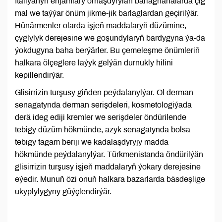
Italiýanyň enjamlary ornaşdyrylan barlaghanalarda çig
mal we taýýar önüm jikme-jik barlaglardan geçirilýär.
Hünärmenler olarda işjeň maddalaryň düzümine,
çyglylyk derejesine we goşundylaryň bardygyna ýa-da
ýokdugyna baha berýärler. Bu çemeleşme önümleriň
halkara ölçeglere laýyk gelýän durnukly hilini
kepillendirýär.
Glisirrizin turşusy giňden peýdalanylýar. Ol derman
senagatynda derman serişdeleri, kosmetologiýada
derä ideg ediji kremler we serişdeler öndürilende
tebigy düzüm hökmünde, azyk senagatynda bolsa
tebigy tagam beriji we kadalaşdyryjy madda
hökmünde peýdalanylýar. Türkmenistanda öndürilýän
glisirrizin turşusy işjeň maddalaryň ýokary derejesine
eýedir. Munuň özi onuň halkara bazarlarda bäsdeşlige
ukyplylygyny güýçlendirýär.