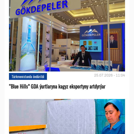
25.07.2026 - 11:04
Türkmenistanda öndürildi
“Blue Hills” GDA ýurtlaryna kagyz eksportyny artdyrýar