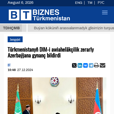
Awgust 6, 2026
ENG
TM
РУС
Toggl
navig
8 ТМТ
TDHÇMB
Buýan köküniň arassalanmadyk glisirrizin turşusy (t.)
Jemgyýet
Türkmenistanyň DIM-i awiaheläkçilik zerarly
Azerbaýjana gynanç bildirdi
BT
10:48
27.12.2024