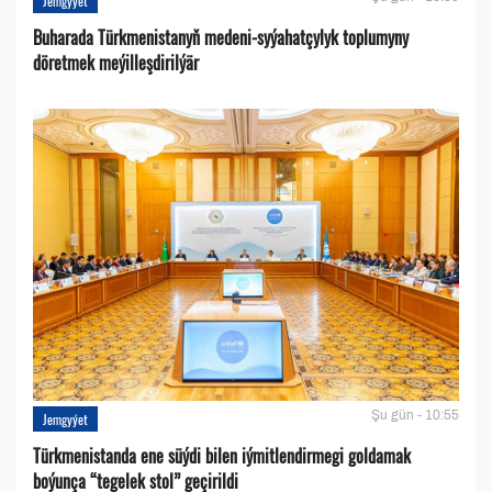
Jemgyýet
Buharada Türkmenistanyň medeni-syýahatçylyk toplumyny
döretmek meýilleşdirilýär
Şu gün - 10:55
Jemgyýet
Türkmenistanda ene süýdi bilen iýmitlendirmegi goldamak
boýunça “tegelek stol” geçirildi