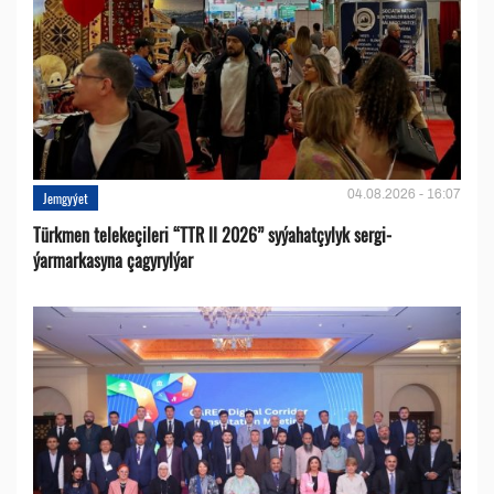
04.08.2026 - 16:07
Jemgyýet
Türkmen telekeçileri “TTR II 2026” syýahatçylyk sergi-
ýarmarkasyna çagyrylýar