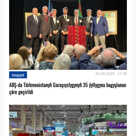
04.08.2026 - 17:38
Jemgyýet
ABŞ-da Türkmenistanyň Garaşsyzlygynyň 35 ýyllygyna bagyşlanan
çäre geçirildi