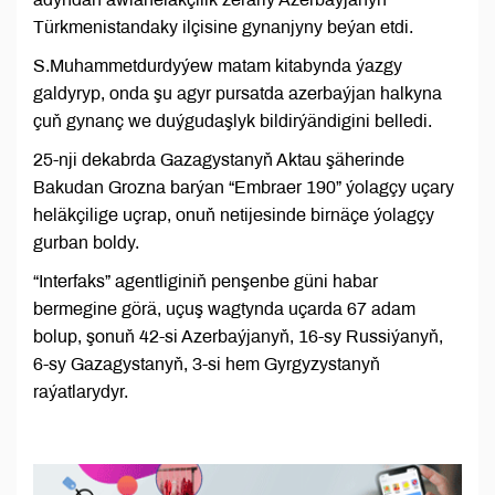
Türkmenistandaky ilçisine gynanjyny beýan etdi.
S.Muhammetdurdyýew matam kitabynda ýazgy
galdyryp, onda şu agyr pursatda azerbaýjan halkyna
çuň gynanç we duýgudaşlyk bildirýändigini belledi.
25-nji dekabrda Gazagystanyň Aktau şäherinde
Bakudan Grozna barýan “Embraer 190” ýolagçy uçary
heläkçilige uçrap, onuň netijesinde birnäçe ýolagçy
gurban boldy.
“Interfaks” agentliginiň penşenbe güni habar
bermegine görä, uçuş wagtynda uçarda 67 adam
bolup, şonuň 42-si Azerbaýjanyň, 16-sy Russiýanyň,
6-sy Gazagystanyň, 3-si hem Gyrgyzystanyň
raýatlarydyr.