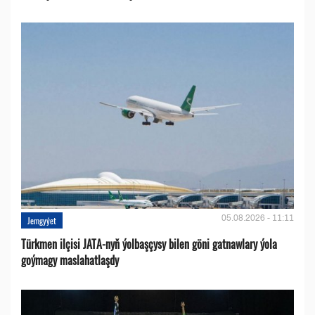
05.08.2026 - 11:11
Jemgyýet
Türkmen ilçisi JATA-nyň ýolbaşçysy bilen göni gatnawlary ýola
goýmagy maslahatlaşdy