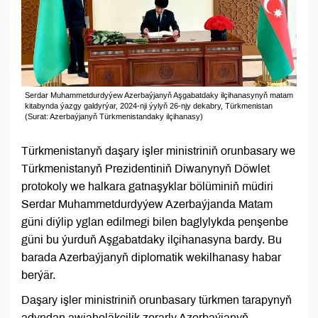
Serdar Muhammetdurdyýew Azerbaýjanyň Aşgabatdaky ilçihanasynyň matam
kitabynda ýazgy galdyrýar, 2024-nji ýylyň 26-njy dekabry, Türkmenistan
(Surat: Azerbaýjanyň Türkmenistandaky ilçihanasy)
Türkmenistanyň daşary işler ministriniň orunbasary we
Türkmenistanyň Prezidentiniň Diwanynyň Döwlet
protokoly we halkara gatnaşyklar bölüminiň müdiri
Serdar Muhammetdurdyýew Azerbaýjanda Matam
güni diýlip yglan edilmegi bilen baglylykda penşenbe
güni bu ýurduň Aşgabatdaky ilçihanasyna bardy. Bu
barada Azerbaýjanyň diplomatik wekilhanasy habar
berýär.
Daşary işler ministriniň orunbasary türkmen tarapynyň
adyndan awiaheläkçilik zerarly Azerbaýjanyň