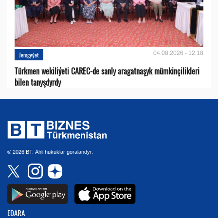
04.08.2026 - 12:18
Jemgyýet
Türkmen wekiliýeti CAREC-de sanly aragatnaşyk mümkinçilikleri
bilen tanyşdyrdy
© 2026 BT. Ähli hukuklar goralandyr.
EDARA