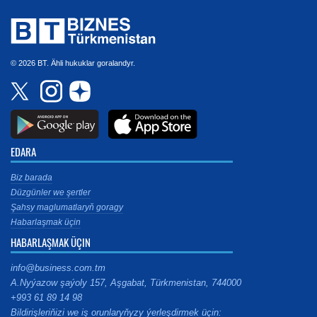
© 2026 BT. Ähli hukuklar goralandyr.
EDARA
Biz barada
Düzgünler we şertler
Şahsy maglumatlaryň goragy
Habarlaşmak üçin
HABARLAŞMAK ÜÇIN
info@business.com.tm
A.Nyýazow şaýoly 157, Aşgabat, Türkmenistan, 744000
+993 61 89 14 98
Bildirişleriňizi we iş orunlaryňyzy ýerleşdirmek üçin: