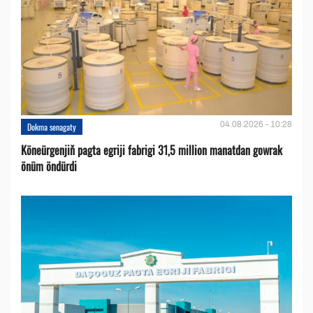
04.08.2026 - 10:28
Dokma senagaty
Köneürgenjiň pagta egriji fabrigi 31,5 million manatdan gowrak
önüm öndürdi