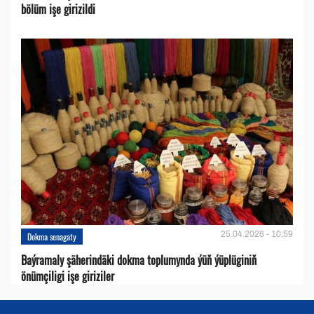
bölüm işe girizildi
25.04.2026 - 10:59
Dokma senagaty
Baýramaly şäherindäki dokma toplumynda ýüň ýüplüginiň
önümçiligi işe giriziler