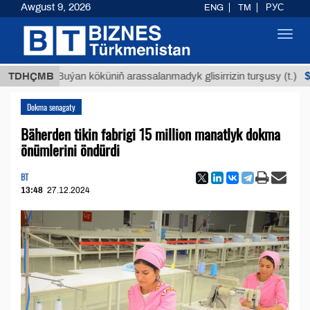
Awgust 9, 2026
ENG
TM
РУС
Toggl
navig
$12935,1
TDHÇMB
Buýan köküniň arassalanmadyk glisirrizin turşusy (t.)
Dokma senagaty
Bäherden tikin fabrigi 15 million manatlyk dokma
önümlerini öndürdi
BT
13:48
27.12.2024