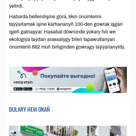
ýetirdi.
Habarda bellenilişine görä, tikin önümlerini
taýýarlamak işine kärhananyň 100-den gowrak işgäri
işjeň gatnaşýar. Hasabat döwründe ýokary hili we
ekologiýa taýdan arassalygy bilen tapawutlanýan
önümleriň 882 müň birliginden gowragy taýýarlanyldy.
BULARY HEM OKAŇ