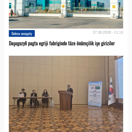
27.06.2026 - 11:13
Dokma senagaty
Daşoguzyň pagta egriji fabriginde täze önümçilik işe giriziler