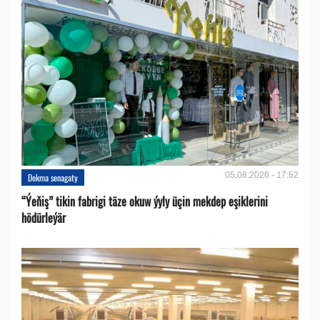
05.08.2026 - 17:52
Dokma senagaty
“Ýeňiş” tikin fabrigi täze okuw ýyly üçin mekdep eşiklerini
hödürleýär