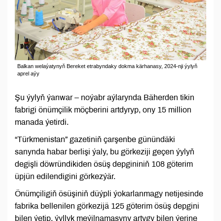
Balkan welaýatynyň Bereket etrabyndaky dokma kärhanasy, 2024-nji ýylyň
aprel aýy
Şu ýylyň ýanwar – noýabr aýlarynda Bäherden tikin
fabrigi önümçilik möçberini artdyryp, ony 15 million
manada ýetirdi.
“Türkmenistan” gazetiniň çarşenbe günündäki
sanynda habar berlişi ýaly, bu görkeziji geçen ýylyň
degişli döwründikiden ösüş depgininiň 108 göterim
üpjün edilendigini görkezýär.
Önümçiligiň ösüşiniň düýpli ýokarlanmagy netijesinde
fabrika bellenilen görkezijä 125 göterim ösüş depgini
bilen ýetip, ýyllyk meýilnamasyny artygy bilen ýerine