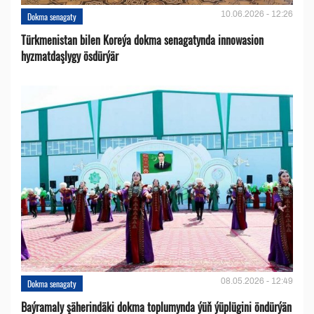
10.06.2026 - 12:26
Dokma senagaty
Türkmenistan bilen Koreýa dokma senagatynda innowasion
hyzmatdaşlygy ösdürýär
08.05.2026 - 12:49
Dokma senagaty
Baýramaly şäherindäki dokma toplumynda ýüň ýüplügini öndürýän