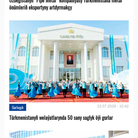
Özbegistanyň “Pipe Metal” kompaniýasy Türkmenistana metal
önümleriň eksportyny artdyrmakçy
10.07.2026 - 10:42
Gurluşyk
Türkmenistanyň welaýatlarynda 50 sany saglyk öýi gurlar