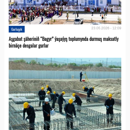
23.05.2026 - 12:09
Gurluşyk
Aşgabat şäheriniň “Bagyr” ýaşaýyş toplumynda durmuş maksatly
birnäçe desgalar gurlar