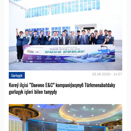
26.06.2026 - 14:57
Gurluşyk
Koreý ilçisi “Daewoo E&C” kompaniýasynyň Türkmenabatdaky
gurluşyk işleri bilen tanyşdy