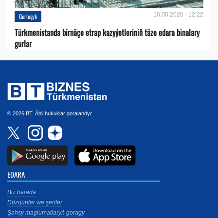
16.05.2026 - 12:22
Gurluşyk
Türkmenistanda birnäçe etrap kazyýetleriniň täze edara binalary
gurlar
© 2026 BT. Ähli hukuklar goralandyr.
EDARA
Biz barada
Düzgünler we şertler
Şahsy maglumatlaryň goragy