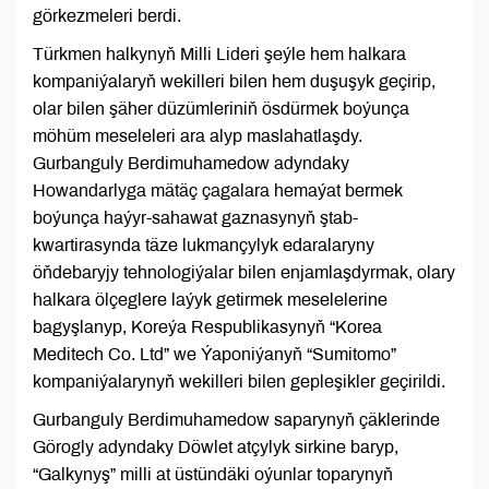
görkezmeleri berdi.
Türkmen halkynyň Milli Lideri şeýle hem halkara
kompaniýalaryň wekilleri bilen hem duşuşyk geçirip,
olar bilen şäher düzümleriniň ösdürmek boýunça
möhüm meseleleri ara alyp maslahatlaşdy.
Gurbanguly Berdimuhamedow adyndaky
Howandarlyga mätäç çagalara hemaýat bermek
boýunça haýyr-sahawat gaznasynyň ştab-
kwartirasynda täze lukmançylyk edaralaryny
öňdebaryjy tehnologiýalar bilen enjamlaşdyrmak, olary
halkara ölçeglere laýyk getirmek meselelerine
bagyşlanyp, Koreýa Respublikasynyň “Korea
Meditech Co. Ltd” we Ýaponiýanyň “Sumitomo”
kompaniýalarynyň wekilleri bilen gepleşikler geçirildi.
Gurbanguly Berdimuhamedow saparynyň çäklerinde
Görogly adyndaky Döwlet atçylyk sirkine baryp,
“Galkynyş” milli at üstündäki oýunlar toparynyň