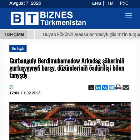
Awgust 7, 2026
ENG
TM
РУС
Toggl
navig
8 ТМТ
TDHÇMB
Buýan köküniň arassalanmadyk glisirrizin turşusy (t.)
Gurluşyk
Gurbanguly Berdimuhamedow Arkadag şäheriniň
gurluşygynyň barşy, düzümleriniň ösdürilişi bilen
tanyşdy
BT
12:02
01.02.2025