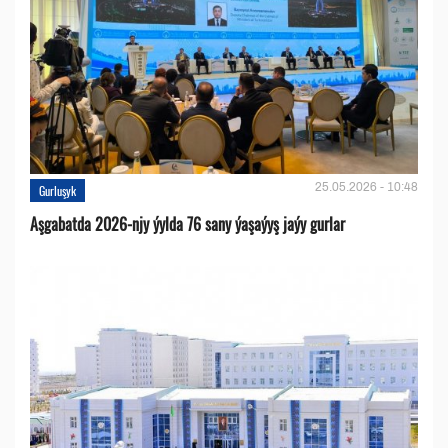
25.05.2026 - 10:48
Gurluşyk
Aşgabatda 2026-njy ýylda 76 sany ýaşaýyş jaýy gurlar