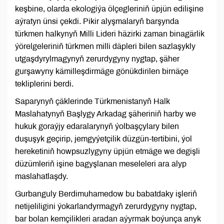
keşbine, olarda ekologiýa ölçegleriniň üpjün edilişine
aýratyn ünsi çekdi. Pikir alyşmalaryň barşynda
türkmen halkynyň Milli Lideri häzirki zaman binagärlik
ýörelgeleriniň türkmen milli däpleri bilen sazlaşykly
utgaşdyrylmagynyň zerurdygyny nygtap, şäher
gurşawyny kämilleşdirmäge gönükdirilen birnäçe
tekliplerini berdi.
Saparynyň çäklerinde Türkmenistanyň Halk
Maslahatynyň Başlygy Arkadag şäheriniň harby we
hukuk goraýjy edaralarynyň ýolbaşçylary bilen
duşuşyk geçirip, jemgyýetçilik düzgün-tertibini, ýol
hereketiniň howpsuzlygyny üpjün etmäge we degişli
düzümleriň işine bagyşlanan meseleleri ara alyp
maslahatlaşdy.
Gurbanguly Berdimuhamedow bu babatdaky işleriň
netijeliligini ýokarlandyrmagyň zerurdygyny nygtap,
bar bolan kemçilikleri aradan aýyrmak boýunça anyk