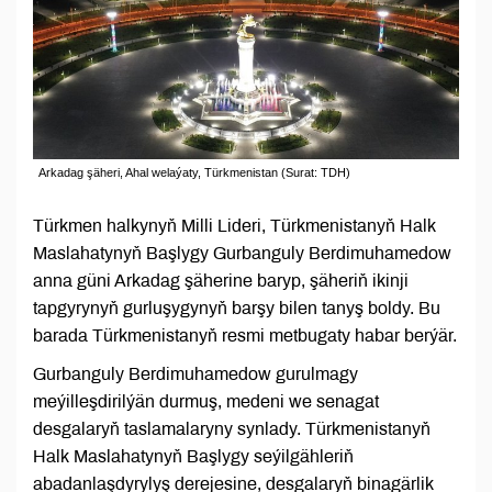
Arkadag şäheri, Ahal welaýaty, Türkmenistan (Surat: TDH)
Türkmen halkynyň Milli Lideri, Türkmenistanyň Halk
Maslahatynyň Başlygy Gurbanguly Berdimuhamedow
anna güni Arkadag şäherine baryp, şäheriň ikinji
tapgyrynyň gurluşygynyň barşy bilen tanyş boldy. Bu
barada Türkmenistanyň resmi metbugaty habar berýär.
Gurbanguly Berdimuhamedow gurulmagy
meýilleşdirilýän durmuş, medeni we senagat
desgalaryň taslamalaryny synlady. Türkmenistanyň
Halk Maslahatynyň Başlygy seýilgähleriň
abadanlaşdyrylyş derejesine, desgalaryň binagärlik