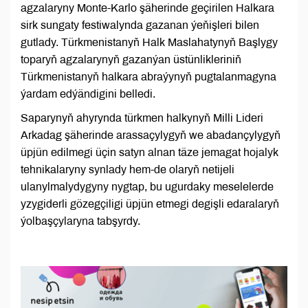
agzalaryny Monte-Karlo şäherinde geçirilen Halkara
sirk sungaty festiwalynda gazanan ýeňişleri bilen
gutlady. Türkmenistanyň Halk Maslahatynyň Başlygy
toparyň agzalarynyň gazanýan üstünlikleriniň
Türkmenistanyň halkara abraýynyň pugtalanmagyna
ýardam edýändigini belledi.
Saparynyň ahyrynda türkmen halkynyň Milli Lideri
Arkadag şäherinde arassaçylygyň we abadançylygyň
üpjün edilmegi üçin satyn alnan täze jemagat hojalyk
tehnikalaryny synlady hem-de olaryň netijeli
ulanylmalydygyny nygtap, bu ugurdaky meselelerde
yzygiderli gözegçiligi üpjün etmegi degişli edaralaryň
ýolbaşçylaryna tabşyrdy.