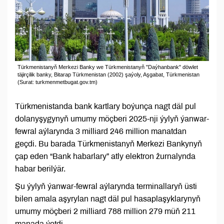
Türkmenistanyň Merkezi Banky we Türkmenistanyň "Daýhanbank" döwlet
täjirçilik banky, Bitarap Türkmenistan (2002) şaýoly, Aşgabat, Türkmenistan
(Surat: turkmenmetbugat.gov.tm)
Türkmenistanda bank kartlary boýunça nagt däl pul
dolanyşygynyň umumy möçberi 2025-nji ýylyň ýanwar-
fewral aýlarynda 3 milliard 246 million manatdan
geçdi. Bu barada Türkmenistanyň Merkezi Bankynyň
çap eden “Bank habarlary” atly elektron žurnalynda
habar berilýär.
Şu ýylyň ýanwar-fewral aýlarynda terminallaryň üsti
bilen amala aşyrylan nagt däl pul hasaplaşyklarynyň
umumy möçberi 2 milliard 788 million 279 müň 211
manada ýetdi.