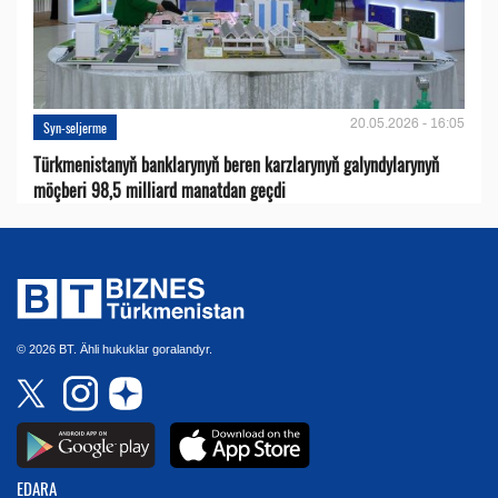
20.05.2026 - 16:05
Syn-seljerme
Türkmenistanyň banklarynyň beren karzlarynyň galyndylarynyň
möçberi 98,5 milliard manatdan geçdi
© 2026 BT. Ähli hukuklar goralandyr.
EDARA