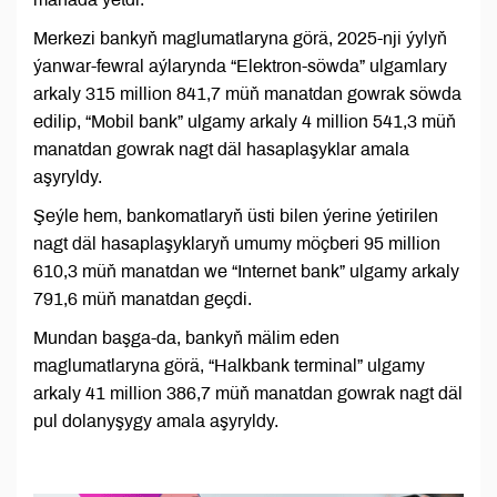
Merkezi bankyň maglumatlaryna görä, 2025-nji ýylyň
ýanwar-fewral aýlarynda “Elektron-söwda” ulgamlary
arkaly 315 million 841,7 müň manatdan gowrak söwda
edilip, “Mobil bank” ulgamy arkaly 4 million 541,3 müň
manatdan gowrak nagt däl hasaplaşyklar amala
aşyryldy.
Şeýle hem, bankomatlaryň üsti bilen ýerine ýetirilen
nagt däl hasaplaşyklaryň umumy möçberi 95 million
610,3 müň manatdan we “Internet bank” ulgamy arkaly
791,6 müň manatdan geçdi.
Mundan başga-da, bankyň mälim eden
maglumatlaryna görä, “Halkbank terminal” ulgamy
arkaly 41 million 386,7 müň manatdan gowrak nagt däl
pul dolanyşygy amala aşyryldy.