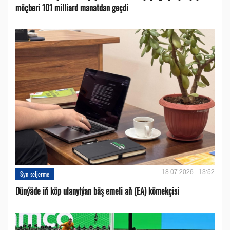
möçberi 101 milliard manatdan geçdi
18.07.2026 - 13:52
Syn-seljerme
Dünýäde iň köp ulanylýan bäş emeli aň (EA) kömekçisi