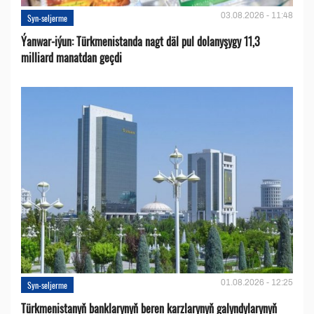
03.08.2026 - 11:48
Syn-seljerme
Ýanwar-iýun: Türkmenistanda nagt däl pul dolanyşygy 11,3
milliard manatdan geçdi
01.08.2026 - 12:25
Syn-seljerme
Türkmenistanyň banklarynyň beren karzlarynyň galyndylarynyň