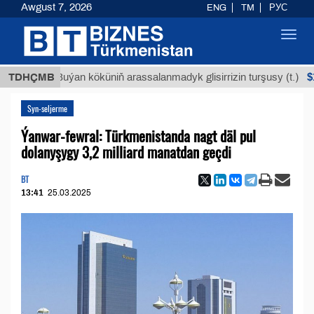
Awgust 7, 2026
ENG
TM
РУС
Toggl
navig
$12935,
TDHÇMB
Buýan köküniň arassalanmadyk glisirrizin turşusy (t.)
Syn-seljerme
Ýanwar-fewral: Türkmenistanda nagt däl pul
dolanyşygy 3,2 milliard manatdan geçdi
BT
13:41
25.03.2025