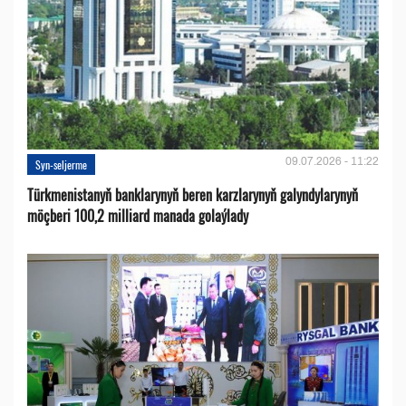
09.07.2026 - 11:22
Syn-seljerme
Türkmenistanyň banklarynyň beren karzlarynyň galyndylarynyň
möçberi 100,2 milliard manada golaýlady