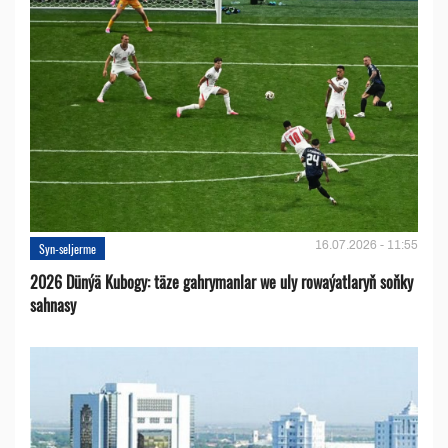
16.07.2026 - 11:55
Syn-seljerme
2026 Dünýä Kubogy: täze gahrymanlar we uly rowaýatlaryň soňky
sahnasy