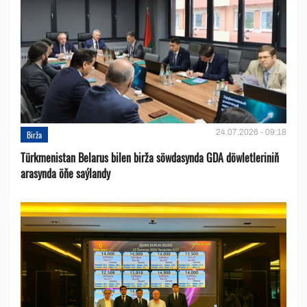
24.07.2026 - 09:18
Birža
Türkmenistan Belarus bilen birža söwdasynda GDA döwletleriniň
arasynda öňe saýlandy