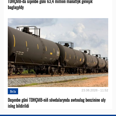
TDHÇMB-da sişenbe güni 63,4 million manatlyk geleşik
baglaşyldy
23.06.2026 - 11:52
Birža
Duşenbe güni TDHÇMB-niň söwdalarynda awtoulag benzinine uly
isleg bildirildi