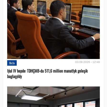
03.08.2026 - 12:48
Birža
Iýul IV hepde: TDHÇMB-da 511,6 million manatlyk geleşik
baglaşyldy