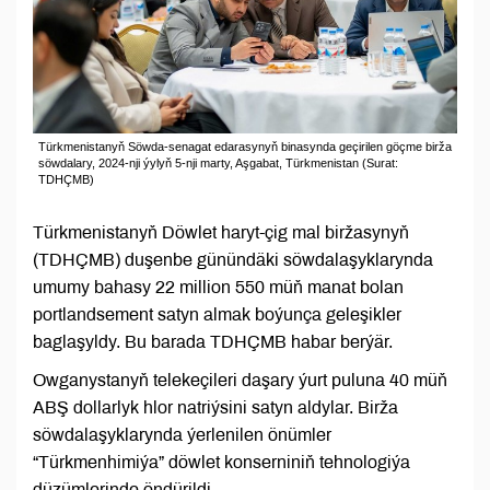
Türkmenistanyň Söwda-senagat edarasynyň binasynda geçirilen göçme birža
söwdalary, 2024-nji ýylyň 5-nji marty, Aşgabat, Türkmenistan (Surat:
TDHÇMB)
Türkmenistanyň Döwlet haryt-çig mal biržasynyň
(TDHÇMB) duşenbe günündäki söwdalaşyklarynda
umumy bahasy 22 million 550 müň manat bolan
portlandsement satyn almak boýunça geleşikler
baglaşyldy. Bu barada TDHÇMB habar berýär.
Owganystanyň telekeçileri daşary ýurt puluna 40 müň
ABŞ dollarlyk hlor natriýsini satyn aldylar. Birža
söwdalaşyklarynda ýerlenilen önümler
“Türkmenhimiýa” döwlet konserniniň tehnologiýa
düzümlerinde öndürildi.