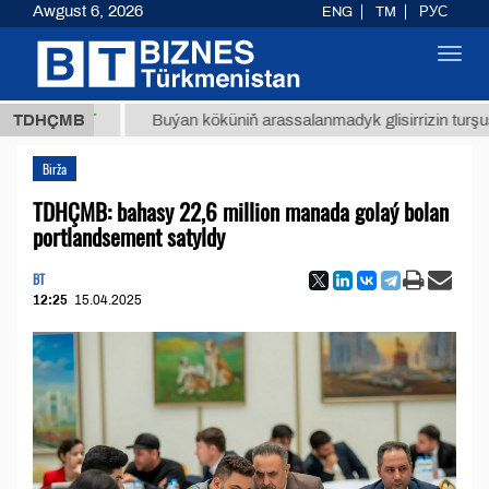
Awgust 6, 2026
ENG
TM
РУС
Toggl
navig
8 ТМТ
TDHÇMB
Buýan köküniň arassalanmadyk glisirrizin turşusy (t.)
Birža
TDHÇMB: bahasy 22,6 million manada golaý bolan
portlandsement satyldy
BT
12:25
15.04.2025