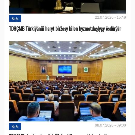
22.07.2026 - 15:49
Birža
TDHÇMB Türkiýäniň haryt biržasy bilen hyzmatdaşlygy ösdürýär
08.07.2026 - 09:00
Birža