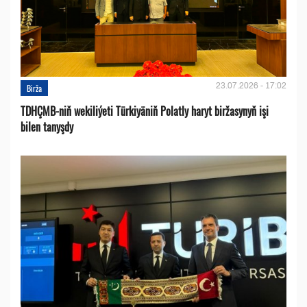
23.07.2026 - 17:02
Birža
TDHÇMB-niň wekiliýeti Türkiyäniň Polatly haryt biržasynyň işi
bilen tanyşdy