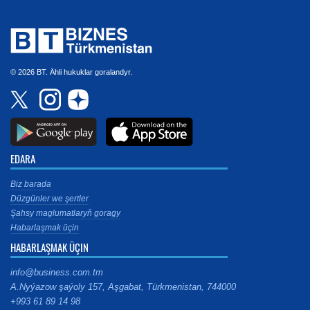
© 2026 BT. Ähli hukuklar goralandyr.
EDARA
Biz barada
Düzgünler we şertler
Şahsy maglumatlaryň goragy
Habarlaşmak üçin
HABARLAŞMAK ÜÇIN
info@business.com.tm
A.Nyýazow şaýoly 157, Aşgabat, Türkmenistan, 744000
+993 61 89 14 98