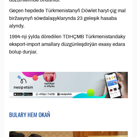
Geçen hepdede Türkmenistanyň Döwlet haryt-çig mal
biržasynyň söwdalaşyklarynda 23 geleşik hasaba
alyndy.
1994-nji ýylda döredilen TDHÇMB Türkmenistandaky
eksport-import amallary düzgünleşdirýän esasy edara
bolup durýar.
BULARY HEM OKAŇ