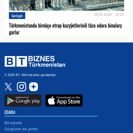
16.05.2026 - 12:22
Gurluşyk
Türkmenistanda birnäçe etrap kazyýetleriniň täze edara binalary
gurlar
© 2026 BT. Ähli hukuklar goralandyr.
EDARA
Biz barada
Düzgünler we şertler