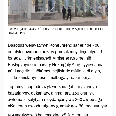
“Ak ýol” şäher bazarynyň durky täzelenilen toplumy, Aşgabat, Türkmenistan
(Surat: THP)
Daşoguz welaýatynyň Köneürgenç şäherinde 700
orunlyk döwrebap bazary gurmak meýilleşdirilýär. Bu
barada Türkmenistanyň Ministrler Kabinetiniň
Başlygynyň orunbasary Nökerguly Atagulyýew anna
güni geçirilen Hökümet mejlisinde mälim etdi diýip,
Türkmenistanyň resmi metbugaty habar berýär.
Toplumyň çäginde azyk we senagat harytlarynyň
bazarlaryny, dükanlary, ammarlary, 150 orunlyk
awtomobil satylýan meýdançany we 200 awtoulaga
niýetlenen awtoduralgany gurmak göz öňünde tutulýar.
N.Atagulyýewiň bellemegine görä, durmuşa