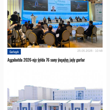
25.05.2026 - 10:48
Gurluşyk
Aşgabatda 2026-njy ýylda 76 sany ýaşaýyş jaýy gurlar