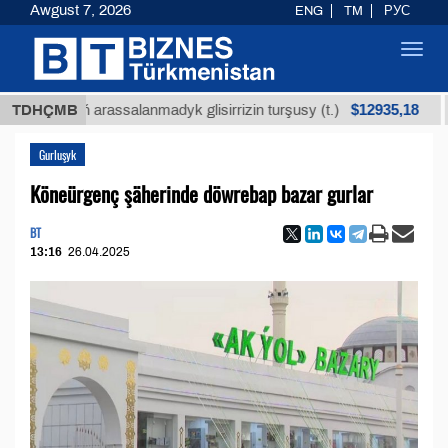
Awgust 7, 2026
ENG
TM
РУС
Toggl
navig
$12935,18
küniň arassalanmadyk glisirrizin turşusy (t.)
TDHÇMB
Az 
Gurluşyk
Köneürgenç şäherinde döwrebap bazar gurlar
BT
13:16
26.04.2025