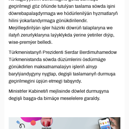
geçirilmegi göz öňünde tutulýan taslama söwda işini
döwrebapalaşdyrmaga we hödürlenilýän hyzmatlaryň
hilini ýokarlandyrmaga gönükdirilendir.
Meýilleşdirilýän işler häzirki döwrüň talaplaryna we
ilatyň zerurlyklaryna laýyklykda ýerine ýetiriler diýip,
wise-premýer belledi.
Türkmenistanyň Prezidenti Serdar Berdimuhamedow
Türkmenistanda söwda düzümlerini ösdürmäge
gönükdirlen maksatnamalaýyn işleriň alnyp
barylýandygyny nygtap, degişli taslamanyň durmuşa
geçirilmegini üpjün etmegi tabşyrdy.
Ministrler Kabinetiň mejlisinde döwlet durmuşyna
degişli başga-da birnäçe meselelere garaldy.