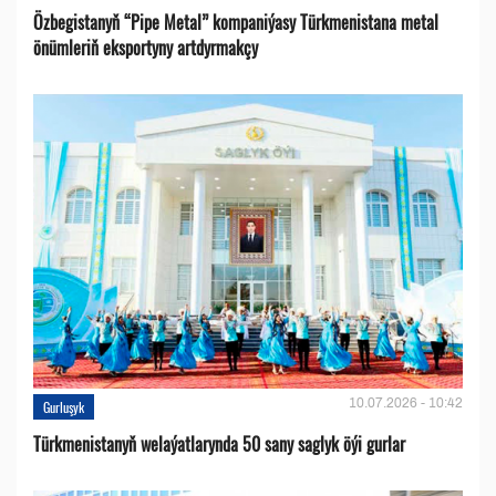
Özbegistanyň “Pipe Metal” kompaniýasy Türkmenistana metal
önümleriň eksportyny artdyrmakçy
10.07.2026 - 10:42
Gurluşyk
Türkmenistanyň welaýatlarynda 50 sany saglyk öýi gurlar