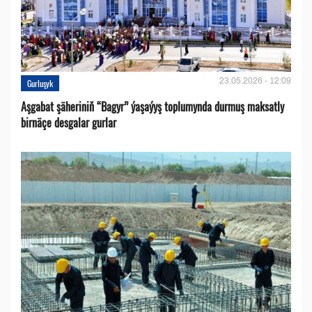
23.05.2026 - 12:09
Gurluşyk
Aşgabat şäheriniň “Bagyr” ýaşaýyş toplumynda durmuş maksatly
birnäçe desgalar gurlar