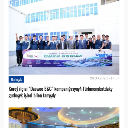
26.06.2026 - 14:57
Gurluşyk
Koreý ilçisi “Daewoo E&C” kompaniýasynyň Türkmenabatdaky
gurluşyk işleri bilen tanyşdy