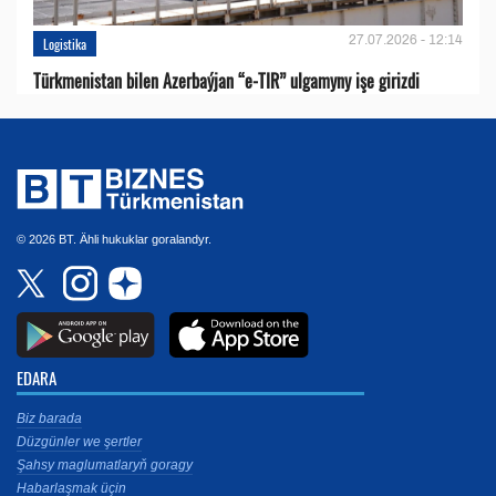
27.07.2026 - 12:14
Logistika
Türkmenistan bilen Azerbaýjan “e-TIR” ulgamyny işe girizdi
© 2026 BT. Ähli hukuklar goralandyr.
EDARA
Biz barada
Düzgünler we şertler
Şahsy maglumatlaryň goragy
Habarlaşmak üçin