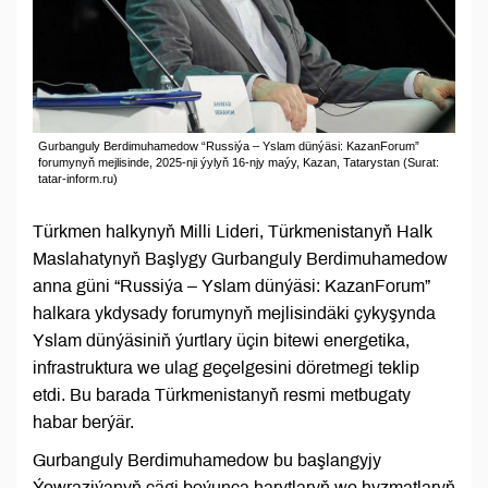
Gurbanguly Berdimuhamedow “Russiýa – Yslam dünýäsi: KazanForum”
forumynyň mejlisinde, 2025-nji ýylyň 16-njy maýy, Kazan, Tatarystan (Surat:
tatar-inform.ru)
Türkmen halkynyň Milli Lideri, Türkmenistanyň Halk
Maslahatynyň Başlygy Gurbanguly Berdimuhamedow
anna güni “Russiýa – Yslam dünýäsi: KazanForum”
halkara ykdysady forumynyň mejlisindäki çykyşynda
Yslam dünýäsiniň ýurtlary üçin bitewi energetika,
infrastruktura we ulag geçelgesini döretmegi teklip
etdi. Bu barada Türkmenistanyň resmi metbugaty
habar berýär.
Gurbanguly Berdimuhamedow bu başlangyjy
Ýewraziýanyň çägi boýunça harytlaryň we hyzmatlaryň