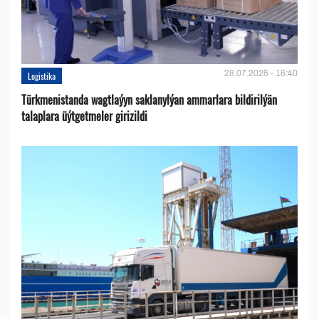
28.07.2026 - 16:40
Logistika
Türkmenistanda wagtlaýyn saklanylýan ammarlara bildirilýän
talaplara üýtgetmeler girizildi