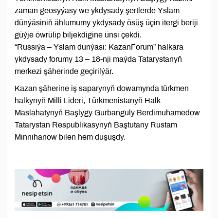
zaman geosyýasy we ykdysady şertlerde Yslam
dünýäsiniň ählumumy ykdysady ösüş üçin itergi beriji
güýje öwrülip biljekdigine ünsi çekdi.
“Russiýa – Yslam dünýäsi: KazanForum” halkara
ykdysady forumy 13 – 18-nji maýda Tatarystanyň
merkezi şäherinde geçirilýär.
Kazan şäherine iş saparynyň dowamynda türkmen
halkynyň Milli Lideri, Türkmenistanyň Halk
Maslahatynyň Başlygy Gurbanguly Berdimuhamedow
Tatarystan Respublikasynyň Baştutany Rustam
Minnihanow bilen hem duşuşdy.