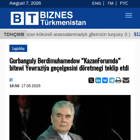
Awgust 7, 2026
ENG
TM
РУС
Toggl
navig
$12935,18
TDHÇMB
Buýan köküniň arassalanmadyk glisirrizin turşusy (t.)
Logistika
Gurbanguly Berdimuhamedow “KazanForumda”
bitewi Ýewraziýa geçelgesini döretmegi teklip etdi
BT
10:50
17.05.2025