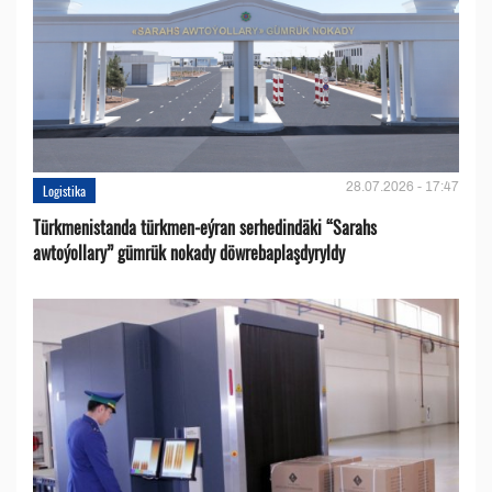
28.07.2026 - 17:47
Logistika
Türkmenistanda türkmen-eýran serhedindäki “Sarahs
awtoýollary” gümrük nokady döwrebaplaşdyryldy