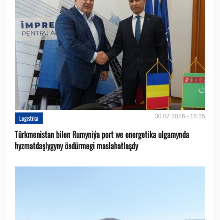
30.07.2026 - 15:35
Logistika
Türkmenistan bilen Rumyniýa port we energetika ulgamynda
hyzmatdaşlygyny ösdürmegi maslahatlaşdy