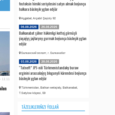
fostoksin himiki serişdesini satyn almak boýunça
halkara bäsleşik yglan edýär
Aşgabat, Arçabil Şaýoly 92
06.08.2026
26.08.2026
Balkanabat şäher häkimligi kottej görnüşli
ýaşaýyş jaýlaryny gurmak boýunça bäsleşik yglan
edýär
Балканский велаят, г. Балканабат
03.08.2026
28.08.2026
“Tatneft” JPJ-niň Türkmenistandaky buraw
erginini arassalaýyş blogunyň kärendesi boýunça
bäsleşik yglan edýär
- 11:11
bilen
Türkmenistan, Balkan welaýaty, Balkanabat,
T.Satylow köçesi, 59
TÄZELIKLERIŇIZI ÝOLLAŇ