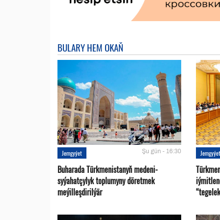
BULARY HEM OKAŇ
Şu gün - 16:30
Jemgyýet
Jemgyýe
Buharada Türkmenistanyň medeni-
Türkmen
syýahatçylyk toplumyny döretmek
iýmitle
meýilleşdirilýär
“tegelek