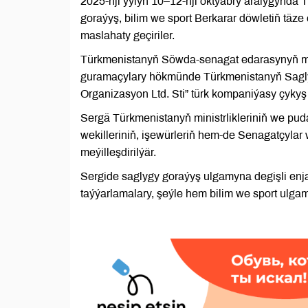
2025-nji ýylyň 10–12-nji oktýabry aralygynd
goraýyş, bilim we sport Berkarar döwletiň täz
maslahaty geçiriler.
Türkmenistanyň Söwda-senagat edarasynyň me
guramaçylary hökmünde Türkmenistanyň Saglyg
Organizasyon Ltd. Sti” türk kompaniýasy çykyş
Sergä Türkmenistanyň ministrlikleriniň we pu
wekilleriniň, işewürleriň hem-de Senagatçylar
meýilleşdirilýär.
Sergide saglygy goraýyş ulgamyna degişli enjaml
taýýarlamalary, şeýle hem bilim we sport ulgam