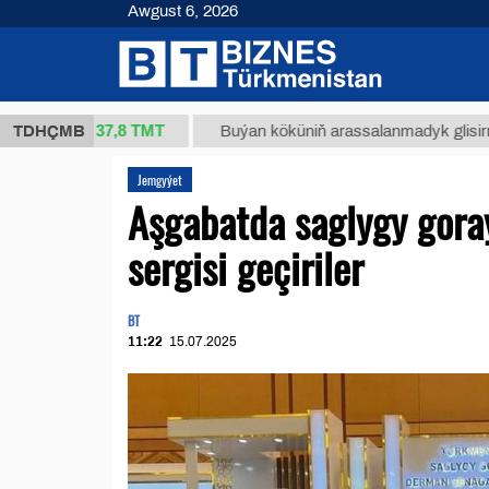
Awgust 6, 2026
37,8 ТМТ
kg.)
TDHÇMB
Buýan köküniň arassalanmadyk glisirrizin turş
Jemgyýet
Aşgabatda saglygy goraý
sergisi geçiriler
BT
11:22
15.07.2025