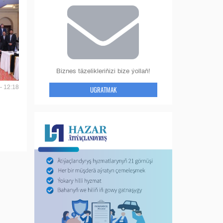
Biznes täzelikleriňizi bize ýollaň!
- 12:18
UGRATMAK