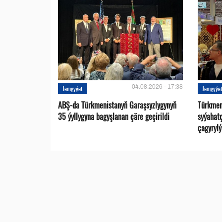
04.08.2026 - 17:38
Jemgyýet
Jemgyýe
ABŞ-da Türkmenistanyň Garaşsyzlygynyň
Türkmen
35 ýyllygyna bagyşlanan çäre geçirildi
syýahat
çagyrylý