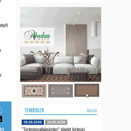
y
atyň
ň
p
TENDERLER
ÄHLISI
06.08.2026
16.09.2026
“Türkmengallaönümleri” döwlet birleşigi