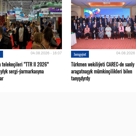
04.08.2026 - 16:07
04.08.2026 
t
Jemgyýet
 telekeçileri “TTR II 2026”
Türkmen wekiliýeti CAREC-de sanly
çylyk sergi-ýarmarkasyna
aragatnaşyk mümkinçilikleri bilen
ar
tanyşdyrdy