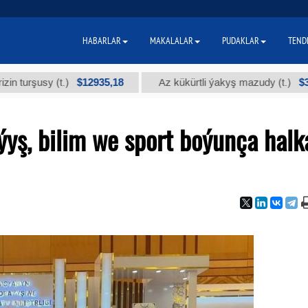
HABARLAR
MAKALALAR
PUDAKLAR
TEND
$12935,18
$300
usy (t.)
Az kükürtli ýakyş mazudy (t.)
yş, bilim we sport boýunça halk