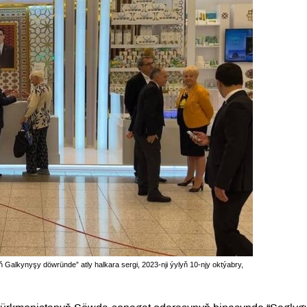
 Galkynyşy döwründe” atly halkara sergi, 2023-nji ýylyň 10-njy oktýabry,