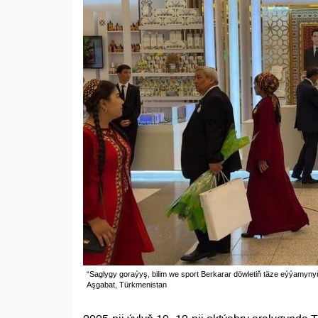
“Saglygy goraýyş, bilim we sport Berkarar döwletiň täze eýýamynyň
Aşgabat, Türkmenistan