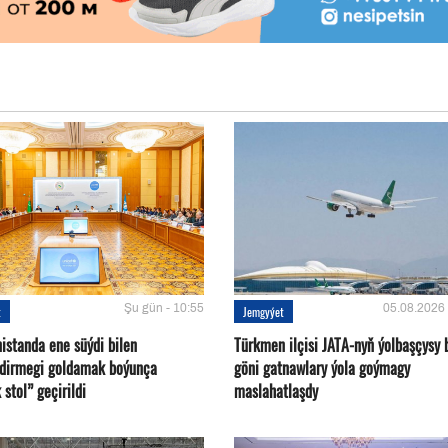
Şu gün - 10:55
05.08.2026 
t
Jemgyýet
istanda ene süýdi bilen
Türkmen ilçisi JATA-nyň ýolbaşçysy 
ndirmegi goldamak boýunça
göni gatnawlary ýola goýmagy
 stol” geçirildi
maslahatlaşdy