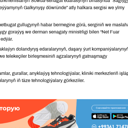
a Türkmenistanyň Söwda-senagat edarasynyň binasynda “Saglyg
e eýýamynyň Galkynyşy döwründe” atly halkara sergisi we ylmy
tbugat gullugynyň habar bermegine görä, serginiň we maslah
y goraýyş we derman senagaty ministrligi bilen “Net Fuar
 edýär.
daklaýyn dolandyryş edaralarynyň, daşary ýurt kompaniýalaryny
 we telekeçiler birleşmesiniň agzalarynyň gatnaşmagy
ar, gurallar, anyklaýyş tehnologiýalar, kliniki merkezleriň işlä
larynyň iň täze tehnologiýalary görkeziler.