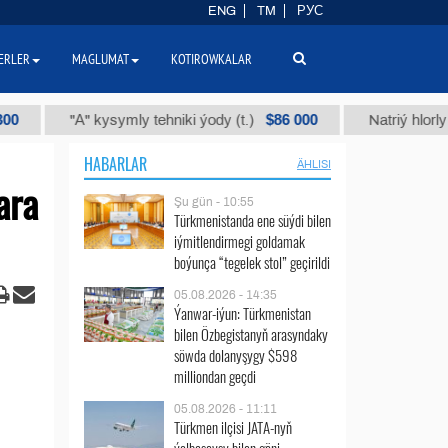
ENG
TM
РУС
ERLER
MAGLUMAT
KOTIROWKALAR
$86 000
"А" kysymly tehniki ýody (t.)
Natriý hlorly (nahar 
HABARLAR
ÄHLISI
ara
Şu gün - 10:55
Türkmenistanda ene süýdi bilen
iýmitlendirmegi goldamak
boýunça “tegelek stol” geçirildi
05.08.2026 - 14:35
Ýanwar-iýun: Türkmenistan
bilen Özbegistanyň arasyndaky
söwda dolanyşygy $598
milliondan geçdi
05.08.2026 - 11:11
Türkmen ilçisi JATA-nyň