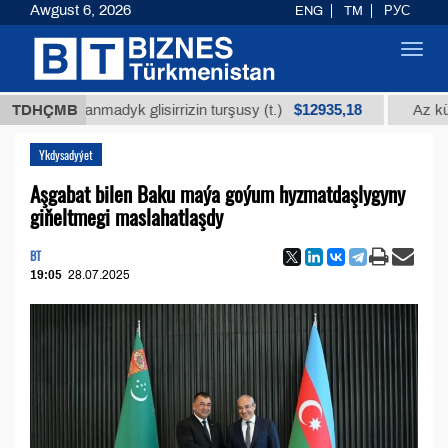
Awgust 6, 2026
ENG
TM
РУС
Toggl
navig
$12935,18
ssalanmadyk glisirrizin turşusy (t.)
TDHÇMB
Az kükürtli ý
Ykdysadyýet
Aşgabat bilen Baku maýa goýum hyzmatdaşlygyny
giňeltmegi maslahatlaşdy
BT
19:05
28.07.2025