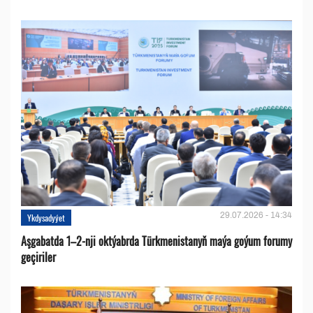
29.07.2026 - 14:34
Ykdysadyýet
Aşgabatda 1–2-nji oktýabrda Türkmenistanyň maýa goýum forumy
geçiriler