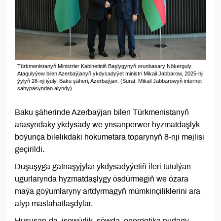
Türkmenistanyň Ministrler Kabinetiniň Başlygynyň orunbasary Nökerguly
Atagulyýew bilen Azerbaýjanyň ykdysadyýet ministri Mikail Jabbarow, 2025-nji
ýylyň 28-nji iýuly, Baku şäheri, Azerbaýjan. (Surat: Mikail Jabbarowyň internet
sahypasyndan alyndy)
Baku şäherinde Azerbaýjan bilen Türkmenistanyň
arasyndaky ykdysady we ynsanperwer hyzmatdaşlyk
boýunça bilelikdäki hökümetara toparynyň 8-nji mejlisi
geçirildi.
Duşuşyga gatnaşyjylar ykdysadyýetiň ileri tutulýan
ugurlarynda hyzmatdaşlygy ösdürmegiň we özara
maýa goýumlaryny artdyrmagyň mümkinçiliklerini ara
alyp maslahatlaşdylar.
Hususan-da, işewürlik, söwda, energetika pudagy,