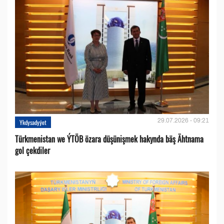
29.07.2026 - 09:21
Ykdysadyýet
Türkmenistan we ÝTÖB özara düşünişmek hakynda bäş Ähtnama
gol çekdiler