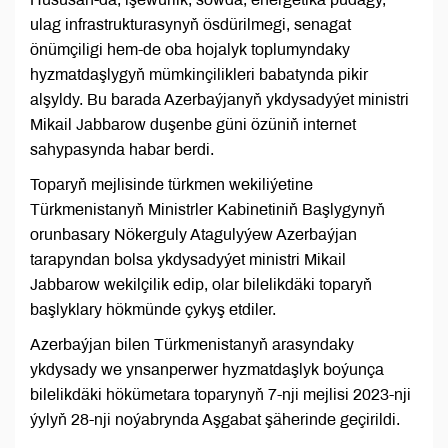
ulag infrastrukturasynyň ösdürilmegi, senagat
önümçiligi hem-de oba hojalyk toplumyndaky
hyzmatdaşlygyň mümkinçilikleri babatynda pikir
alşyldy. Bu barada Azerbaýjanyň ykdysadyýet ministri
Mikail Jabbarow duşenbe güni özüniň internet
sahypasynda habar berdi.
Toparyň mejlisinde türkmen wekiliýetine
Türkmenistanyň Ministrler Kabinetiniň Başlygynyň
orunbasary Nökerguly Atagulyýew Azerbaýjan
tarapyndan bolsa ykdysadyýet ministri Mikail
Jabbarow wekilçilik edip, olar bilelikdäki toparyň
başlyklary hökmünde çykyş etdiler.
Azerbaýjan bilen Türkmenistanyň arasyndaky
ykdysady we ynsanperwer hyzmatdaşlyk boýunça
bilelikdäki hökümetara toparynyň 7-nji mejlisi 2023-nji
ýylyň 28-nji noýabrynda Aşgabat şäherinde geçirildi.