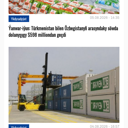
05.08.2026 - 14:35
Ykdysadyýet
Ýanwar-iýun: Türkmenistan bilen Özbegistanyň arasyndaky söwda
dolanyşygy $598 milliondan geçdi
04.08.2026 - 16:57
Ykdysadyýet