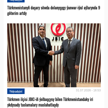
Türkmenistanyň daşary söwda dolanyşygy ýanwar-iýul aýlarynda 9
göterim artdy
31.07.2026 - 16:53
Ykdysadyýet
Türkmen ilçisi JBIC-iň ýolbaşçysy bilen Türkmenistandaky iri
ykdysady taslamalary maslahatlaşdy