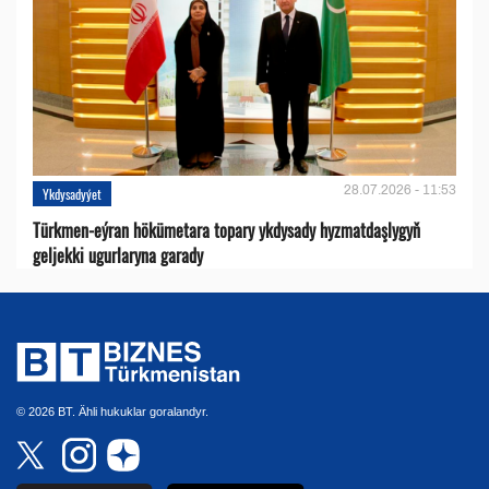
28.07.2026 - 11:53
Ykdysadyýet
Türkmen-eýran hökümetara topary ykdysady hyzmatdaşlygyň
geljekki ugurlaryna garady
© 2026 BT. Ähli hukuklar goralandyr.