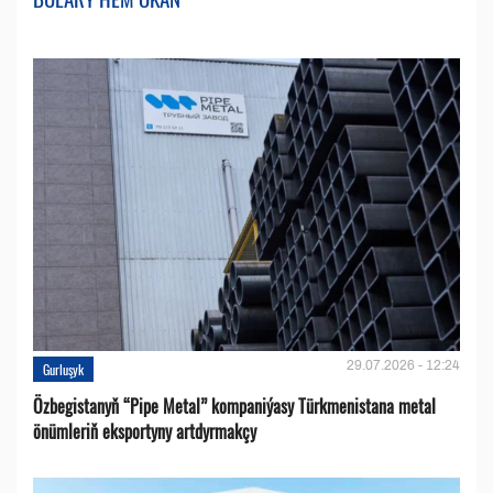
29.07.2026 - 12:24
Gurluşyk
Özbegistanyň “Pipe Metal” kompaniýasy Türkmenistana metal
önümleriň eksportyny artdyrmakçy