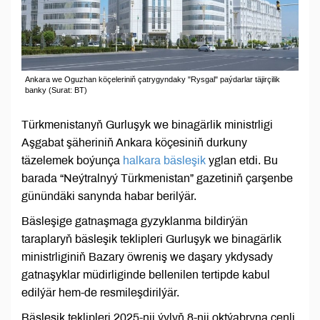
Ankara we Oguzhan köçeleriniň çatrygyndaky "Rysgal" paýdarlar täjirçilik
banky (Surat: BT)
Türkmenistanyň Gurluşyk we binagärlik ministrligi
Aşgabat şäheriniň Ankara köçesiniň durkuny
täzelemek boýunça
halkara bäsleşik
yglan etdi. Bu
barada “Neýtralnyý Türkmenistan” gazetiniň çarşenbe
günündäki sanynda habar berilýär.
Bäsleşige gatnaşmaga gyzyklanma bildirýän
taraplaryň bäsleşik teklipleri Gurluşyk we binagärlik
ministrliginiň Bazary öwreniş we daşary ykdysady
gatnaşyklar müdirliginde bellenilen tertipde kabul
edilýär hem-de resmileşdirilýär.
Bäsleşik teklipleri 2025-nji ýylyň 8-nji oktýabryna çenli