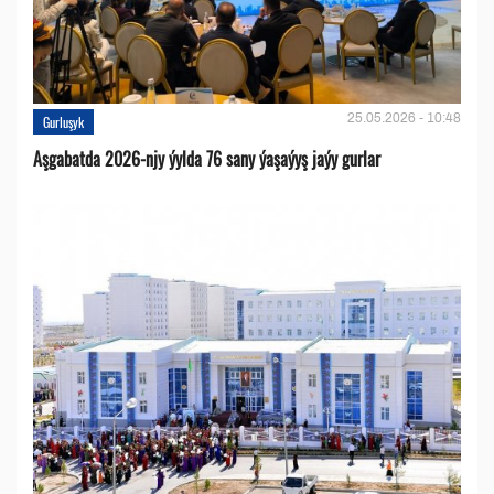
25.05.2026 - 10:48
Gurluşyk
Aşgabatda 2026-njy ýylda 76 sany ýaşaýyş jaýy gurlar