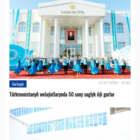
10.07.2026 - 10:42
Gurluşyk
Türkmenistanyň welaýatlarynda 50 sany saglyk öýi gurlar