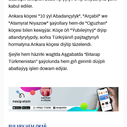
kabul ediler.
Ankara köçesi "10 ýyl Abadançylyk", "Arçabil" we
"Atamyrat Niyazow" şaýollary hem-de "Oguzhan"
köçesi bilen kesişýär. Köçe öň "Ýubileýnyý" diýip
atlandyrylypdy, soňra Türkiýäniň paýtagtynyň
hormatyna Ankara köçesi diýlip täzelendi.
Şeýle hem häzirki wagtda Aşgabatda “Bitarap
Türkmenistan” şaýolunda hem giň gerimli düýpli
abatlaýyş işleri dowam edýär.
BULARY HEM OKAŇ