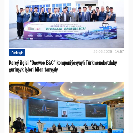
26.06.2026 - 14:57
Gurluşyk
Koreý ilçisi “Daewoo E&C” kompaniýasynyň Türkmenabatdaky
gurluşyk işleri bilen tanyşdy