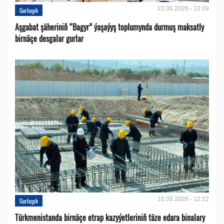
23.05.2026 - 12:09
Gurluşyk
Aşgabat şäheriniň “Bagyr” ýaşaýyş toplumynda durmuş maksatly
birnäçe desgalar gurlar
16.05.2026 - 12:22
Gurluşyk
Türkmenistanda birnäçe etrap kazyýetleriniň täze edara binalary