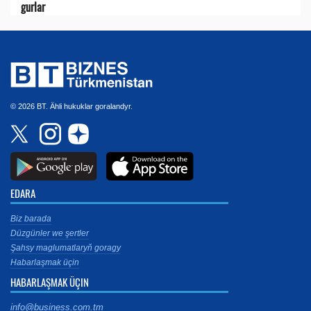
gurlar
© 2026 BT. Ähli hukuklar goralandyr.
EDARA
Biz barada
Düzgünler we şertler
Şahsy maglumatlaryň goragy
Habarlaşmak üçin
HABARLAŞMAK ÜÇIN
info@business.com.tm