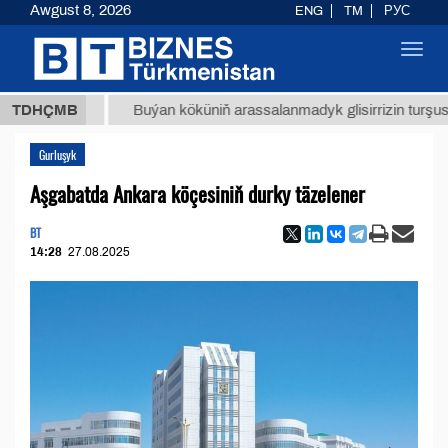
Awgust 8, 2026
ENG
TM
РУС
Toggl
navig
8 ТМТ
TDHÇMB
Buýan köküniň arassalanmadyk glisirrizin turşusy (t.)
Gurluşyk
Aşgabatda Ankara köçesiniň durky täzelener
BT
14:28
27.08.2025