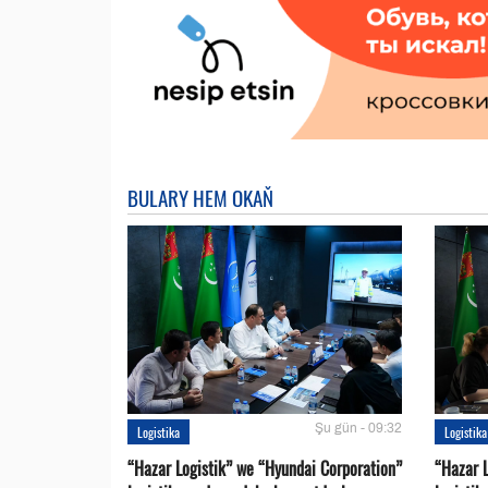
BULARY HEM OKAŇ
Şu gün - 09:32
Logistika
Logistika
“Hazar Logistik” we “Hyundai Corporation”
“Hazar L