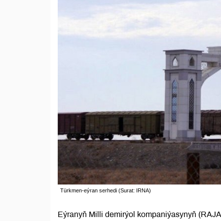
Türkmen-еýran serhedi (Surat: IRNA)
Eýranyň Milli demirýol kompaniýasynyň (RAJA)