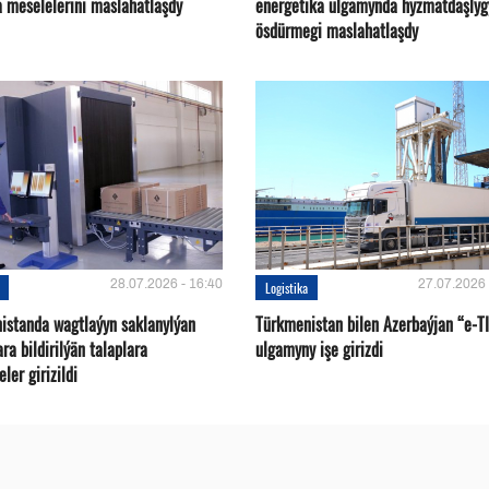
a meselelerini maslahatlaşdy
energetika ulgamynda hyzmatdaşlyg
ösdürmegi maslahatlaşdy
28.07.2026 - 16:40
27.07.2026 
Logistika
istanda wagtlaýyn saklanylýan
Türkmenistan bilen Azerbaýjan “e-T
a bildirilýän talaplara
ulgamyny işe girizdi
ler girizildi