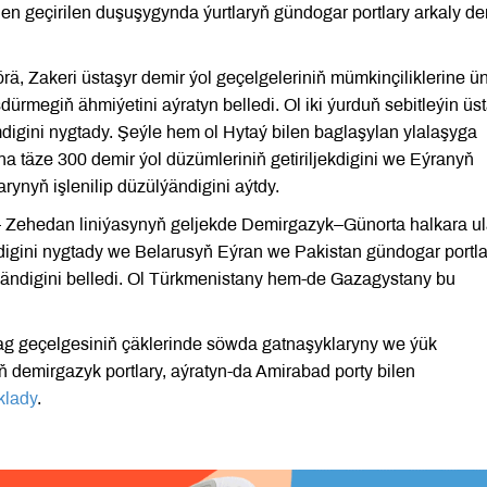
n geçirilen duşuşygynda ýurtlaryň gündogar portlary arkaly de
ä, Zakeri üstaşyr demir ýol geçelgeleriniň mümkinçiliklerine ü
ürmegiň ähmiýetini aýratyn belledi. Ol iki ýurduň sebitleýin üs
gini nygtady. Şeýle hem ol Hytaý bilen baglaşylan ylalaşyga
a täze 300 demir ýol düzümleriniň getiriljekdigini we Eýranyň
ynyň işlenilip düzülýändigini aýtdy.
 Zehedan liniýasynyň geljekde Demirgazyk–Günorta halkara u
digini nygtady we Belarusyň Eýran we Pakistan gündogar portl
ýändigini belledi. Ol Türkmenistany hem-de Gazagystany bu
g geçelgesiniň çäklerinde söwda gatnaşyklaryny we ýük
demirgazyk portlary, aýratyn-da Amirabad porty bilen
klady
.