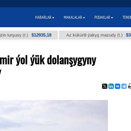
HABARLAR
MAKALALAR
PUDAKLAR
TEND
$12935,18
$300
sy (t.)
Az kükürtli ýakyş mazudy (t.)
mir ýol ýük dolanşygyny
y