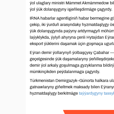
ýol ulaglary ministri Mämmet Akmämmedow bile
ýol ýük dolanşygyny işjeňleşdirmäge çagyrdy.
IRNA habarlar agentliginiň habar bermegine gör
çekip, iki ýurduň arasyndaky hyzmatdaşlygy ösd
ýük dolanşygynda paýyny artdyrmagyň möhümdi
laýyklykda, ýylyň ahyryna çenli Hytaýdan Eýran
eksport ýüklerini daşamak üçin goşmaça ugurlar
Eýran demir ýollarynyň ýolbaşçysy Çabahar —
geçelgesinde ýük daşamalaryny ýeňilleşdirjek
demir ýol arkaly goşulmaga gyzyklanma bildir
mümkinçikden peýdalanmaga çagyrdy.
Türkmenistan Demirgazyk–Günorta halkara ula
gatnawlaryny giňeltmek maksady bilen Eýranyň 
hyzmatdaşlygy berkitmäge
taýýardygyny tassy