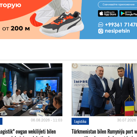
06.08.2026 - 11:03
30.07.2026 
Logistika
ogistik” owgan wekiliýeti bilen
Türkmenistan bilen Rumyniýa port 