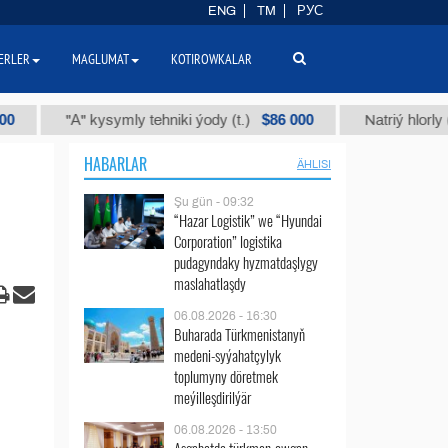
ENG
TM
РУС
ERLER
MAGLUMAT
KOTIROWKALAR
$86 000
"А" kysymly tehniki ýody (t.)
Natriý hlorly (nahar d
HABARLAR
ÄHLISI
Şu gün - 09:32
“Hazar Logistik” we “Hyundai
Corporation” logistika
pudagyndaky hyzmatdaşlygy
maslahatlaşdy
06.08.2026 - 16:30
Buharada Türkmenistanyň
medeni-syýahatçylyk
toplumyny döretmek
meýilleşdirilýär
06.08.2026 - 13:50