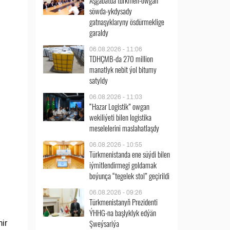
Aşgabatda türkmen-owgan
söwda-ykdysady
gatnaşyklaryny ösdürmeklige
garaldy
06.08.2026 - 11:06
TDHÇMB-da 270 million
manatlyk nebit ýol bitumy
satyldy
06.08.2026 - 11:03
“Hazar Logistik” owgan
wekiliýeti bilen logistika
meselelerini maslahatlaşdy
06.08.2026 - 10:55
Türkmenistanda ene süýdi bilen
iýmitlendirmegi goldamak
boýunça “tegelek stol” geçirildi
06.08.2026 - 09:26
Türkmenistanyň Prezidenti
ÝHHG-na başlyklyk edýän
Şweýsariýa
ir