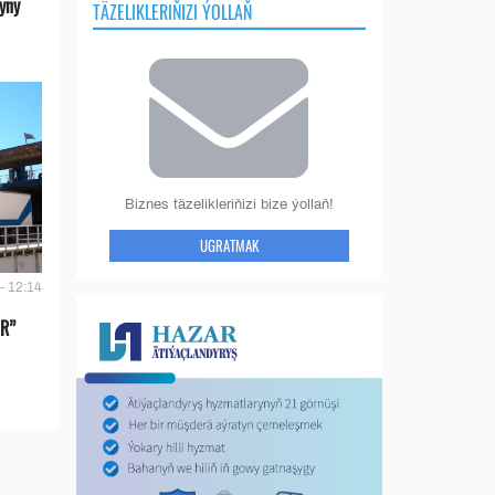
yny
TÄZELIKLERIŇIZI ÝOLLAŇ
Biznes täzelikleriňizi bize ýollaň!
UGRATMAK
- 12:14
IR”