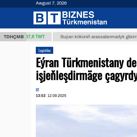
Awgust 7, 2026
37,8 ТМТ
kg.)
TDHÇMB
Buýan köküniň arassalanmadyk glisirrizin turşu
Logistika
Eýran Türkmenistany de
işjeňleşdirmäge çagyrd
BT
13:53
12.09.2025