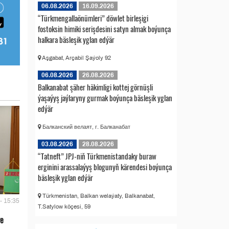
06.08.2026
16.09.2026
“Türkmengallaönümleri” döwlet birleşigi
fostoksin himiki serişdesini satyn almak boýunça
halkara bäsleşik yglan edýär
Aşgabat, Arçabil Şaýoly 92
06.08.2026
26.08.2026
Balkanabat şäher häkimligi kottej görnüşli
ýaşaýyş jaýlaryny gurmak boýunça bäsleşik yglan
edýär
Балканский велаят, г. Балканабат
03.08.2026
28.08.2026
“Tatneft” JPJ-niň Türkmenistandaky buraw
erginini arassalaýyş blogunyň kärendesi boýunça
bäsleşik yglan edýär
Türkmenistan, Balkan welaýaty, Balkanabat,
- 15:35
T.Satylow köçesi, 59
we