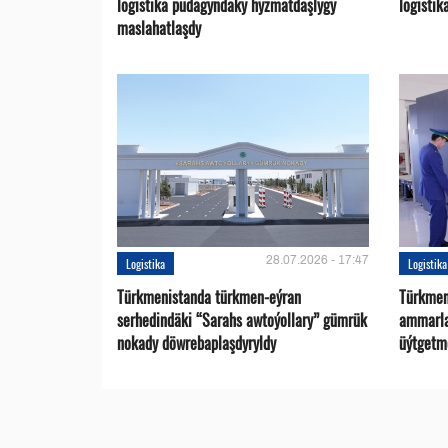
logistika pudagyndaky hyzmatdaşlygy
logistik
maslahatlaşdy
28.07.2026 - 17:47
Logistika
Logistika
Türkmenistanda türkmen-eýran
Türkmen
serhedindäki “Sarahs awtoýollary” gümrük
ammarlar
nokady döwrebaplaşdyryldy
üýtgetme