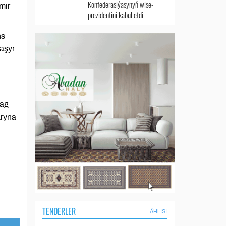
Konfederasiýasynyň wise-
mir
prezidentini kabul etdi
ns
taşyr
lag
aryna
TENDERLER
ÄHLISI