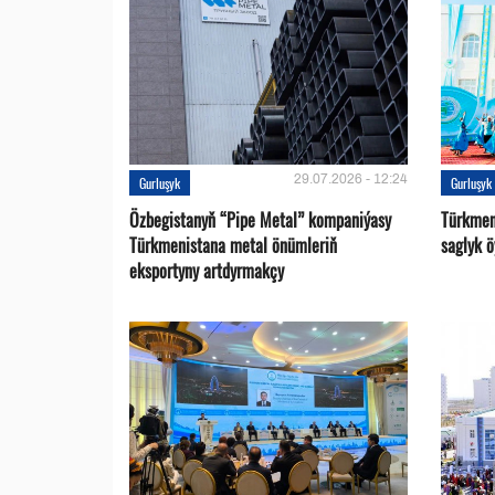
29.07.2026 - 12:24
Gurluşyk
Gurluşyk
Özbegistanyň “Pipe Metal” kompaniýasy
Türkmen
Türkmenistana metal önümleriň
saglyk ö
eksportyny artdyrmakçy