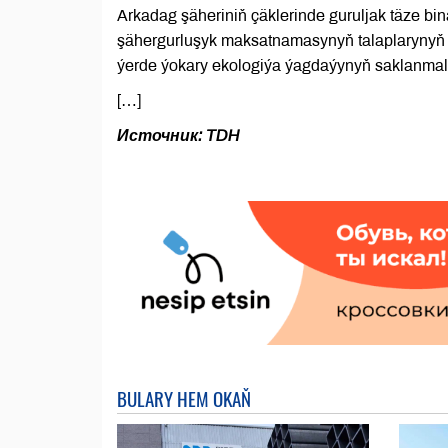
Arkadag şäheriniň çäklerinde guruljak täze bi
şähergurluşyk maksatnamasynyň talaplarynyň
ýerde ýokary ekologiýa ýagdaýynyň saklanmal
[…]
Источник: TDH
BULARY HEM OKAŇ