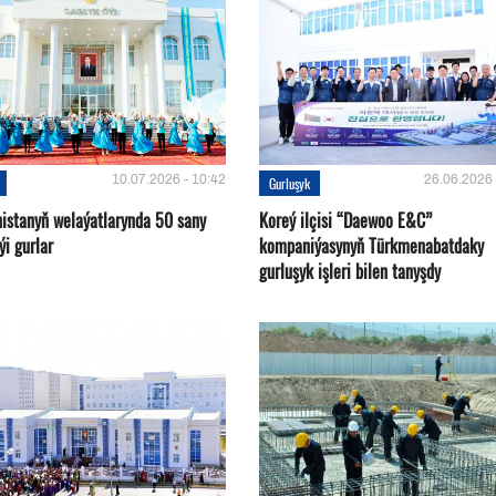
10.07.2026 - 10:42
26.06.2026 
Gurluşyk
istanyň welaýatlarynda 50 sany
Koreý ilçisi “Daewoo E&C”
ýi gurlar
kompaniýasynyň Türkmenabatdaky
gurluşyk işleri bilen tanyşdy