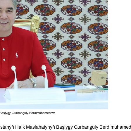
yň Başlygy Gurbanguly Berdimuhamedow
menistanyň Halk Maslahatynyň Başlygy Gurbanguly Berdimuhame