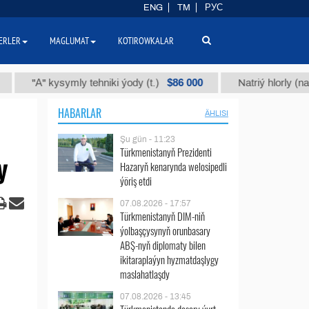
ENG
TM
РУС
ERLER
MAGLUMAT
KOTIROWKALAR
$86 000
А" kysymly tehniki ýody (t.)
Natriý hlorly (nahar duzy
HABARLAR
ÄHLISI
Şu gün - 11:23
Türkmenistanyň Prezidenti
y
Hazaryň kenarynda welosipedli
ýöriş etdi
07.08.2026 - 17:57
Türkmenistanyň DIM-niň
ýolbaşçysynyň orunbasary
ABŞ-nyň diplomaty bilen
ikitaraplaýyn hyzmatdaşlygy
maslahatlaşdy
07.08.2026 - 13:45