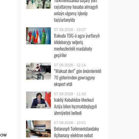
Türkmenistanda daşary ýurt
raýatlaryny hasaba almagyň
onlaýn ulgamy işlenip
taýýarlanyldy
07.08.2026 - 13:07
Bakuda TDG-ä agza ýurtlaryň
öňdebaryjy seljeriş
merkezleriniň maslahaty
geçiriler
07.08.2026 - 12:14
“Maksat deri” gön önümleriniň
70 göterimden gowragyny
eksport etdi
07.08.2026 - 11:42
Irakliý Kobahidze Merkezi
Aziýa bilen hyzmatdaşlygyň
ähmiýetini belledi
07.08.2026 - 10:01
Belarusyň Türkmenistandaky
ilçihanasy elektron nobat
dow