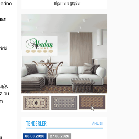
ulgamyna geçýär
herine
man
irki
agy,
z bu
üm
TENDERLER
ÄHLISI
06.08.2026
27.08.2026
l