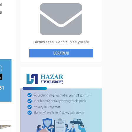
an
bu
Biznes täzelikleriňizi bize ýollaň!
UGRATMAK