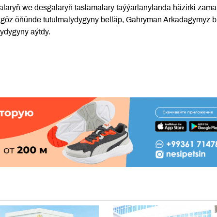
nalaryň we desgalaryň taslamalary taýýarlanylanda häzirki zam
 göz öňünde tutulmalydygyny belläp, Gahryman Arkadagymyz 
ydygyny aýtdy.