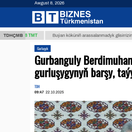
Awgust 8, 2026
37,8 ТМТ
)
TDHÇMB
Buýan köküniň arassalanmadyk glisirrizin turşusy 
Gurluşyk
Gurbanguly Berdimuham
gurluşygynyň barşy, taý
TDH
09:47
22.10.2025