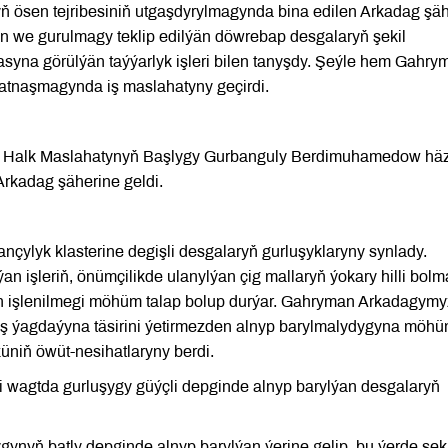
anyň ösen tejribesiniň utgaşdyrylmagynda bina edilen Arkadag şä
ýan we gurulmagy teklip edilýän döwrebap desgalaryň şekil
syna görülýän taýýarlyk işleri bilen tanyşdy. Şeýle hem Gahry
atnaşmagynda iş maslahatyny geçirdi.
yň Halk Maslahatynyň Başlygy Gurbanguly Berdimuhamedow häz
Arkadag şäherine geldi.
çylyk klasterine degişli desgalaryň gurluşyklaryny synlady.
n işleriň, önümçilikde ulanylýan çig mallaryň ýokary hilli bolm
an işlenilmegi möhüm talap bolup durýar. Gahryman Arkadagymy
rmuş ýagdaýyna täsirini ýetirmezden alnyp barylmalydygyna möh
üniň öwüt-nesihatlaryny berdi.
ki wagtda gurluşygy güýçli depginde alnyp barylýan desgalaryň
ynyň batly depginde alnyp barylýan ýerine gelip, bu ýerde şeki