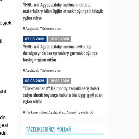
ÝHHG-niň Aşgabatdaky merkezi mahabat
materiallary bilen üpjün etmek boýunça bäsleşik
yglan edýär
leşjek
Aşgabat, Türkmenistan
07.08.2026
15.09.2026
i.
ÝHHG-niň Aşgabatdaky merkezi awtoulag
duralgasynda bassyrmalary gurmak boýunça
bäsleşik yglan edýär
Aşgabat, Türkmenistan
08.08.2026
18.09.2026
“Türkmennebit” DK maddy-tehniki serişdeleri
ara
satyn almak boýunça halkara bäsleşigi gaýtadan
yglan edýär
Türkmenistan, Aşgabat ş., Arçabil şaýoly 56
rde
jesi
TÄZELIKLERIŇIZI ÝOLLAŇ
dir.