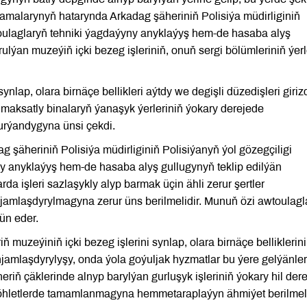
slamalarynyň hatarynda Arkadag şäheriniň Polisiýa müdirliginiň
toulaglaryň tehniki ýagdaýyny anyklaýyş hem-de hasaba alyş
lýan muzeýiň içki bezeg işleriniň, onuň sergi bölümleriniň ýer
ynlap, olara birnäçe bellikleri aýtdy we degişli düzedişleri girizd
ksatly binalaryň ýanaşyk ýerleriniň ýokary derejede
rýandygyna ünsi çekdi.
 şäheriniň Polisiýa müdirliginiň Polisiýanyň ýol gözegçiligi
y anyklaýyş hem-de hasaba alyş gullugynyň teklip edilýän
da işleri sazlaşykly alyp barmak üçin ähli zerur şertler
jamlaşdyrylmagyna zerur üns berilmelidir. Munuň özi awtoulagl
ün eder.
uzeýiniň içki bezeg işlerini synlap, olara birnäçe belliklerini
enjamlaşdyrylyşy, onda ýola goýuljak hyzmatlar bu ýere gelýänle
riň çäklerinde alnyp barylýan gurluşyk işleriniň ýokary hil dere
möhletlerde tamamlanmagyna hemmetaraplaýyn ähmiýet berilmeli