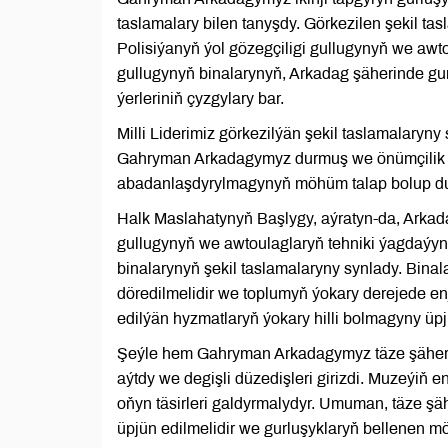
taslamalary bilen tanyşdy. Görkezilen şekil ta
Polisiýanyň ýol gözegçiligi gullugynyň we aw
gullugynyň binalarynyň, Arkadag şäherinde guru
ýerleriniň çyzgylary bar.
Milli Liderimiz görkezilýän şekil taslamalaryny s
Gahryman Arkadagymyz durmuş we önümçilik ma
abadanlaşdyrylmagynyň möhüm talap bolup du
Halk Maslahatynyň Başlygy, aýratyn-da, Arkadag
gullugynyň we awtoulaglaryň tehniki ýagdaýyn
binalarynyň şekil taslamalaryny synlady. Binalar
döredilmelidir we toplumyň ýokary derejede en
edilýän hyzmatlaryň ýokary hilli bolmagyny üpj
Şeýle hem Gahryman Arkadagymyz täze şäheriň m
aýtdy we degişli düzedişleri girizdi. Muzeýiň 
oňyn täsirleri galdyrmalydyr. Umuman, täze şähe
üpjün edilmelidir we gurluşyklaryň bellenen 