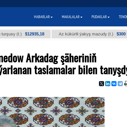
HABARLAR
MAKALALAR
PUDAKLAR
TEND
$12935,18
$300
(t.)
Az kükürtli ýakyş mazudy (t.)
"
edow Arkadag şäheriniň
ýarlanan taslamalar bilen tanyşd