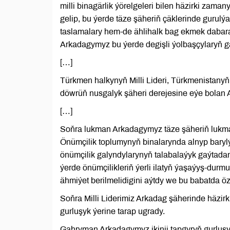
milli binagärlik ýörelgeleri bilen häzirki zam
gelip, bu ýerde täze şäheriň çäklerinde gurul
taslamalary hem-de ählihalk bag ekmek dabara
Arkadagymyz bu ýerde degişli ýolbaşçylaryň g
[…]
Türkmen halkynyň Milli Lideri, Türkmenistan
döwrüň nusgalyk şäheri derejesine eýe bolan 
[…]
Soňra lukman Arkadagymyz täze şäheriň lukman
Önümçilik toplumynyň binalarynda alnyp barylýa
önümçilik galyndylarynyň talabalaýyk gaýtad
ýerde önümçilikleriň ýerli ilatyň ýaşaýyş-du
ähmiýet berilmelidigini aýtdy we bu babatda öz
Soňra Milli Liderimiz Arkadag şäherinde häzir
gurluşyk ýerine tarap ugrady.
Gahryman Arkadagymyz ikinji tapgyryň gurluşyg