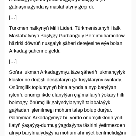
gatnaşmagynda iş maslahatyny geçirdi.
[…]
Türkmen halkynyň Milli Lideri, Türkmenistanyň Halk
Maslahatynyň Başlygy Gurbanguly Berdimuhamedow
häzirki döwrüň nusgalyk şäheri derejesine eýe bolan
Arkadag şäherine geldi.
[…]
Soňra lukman Arkadagymyz täze şäheriň lukmançylyk
klasterine degişli desgalaryň gurluşyklaryny synlady.
Önümçilik toplumynyň binalarynda alnyp barylýan
işleriň, önümçilikde ulanylýan çig mallaryň ýokary hilli
bolmagy, önümçilik galyndylarynyň talabalaýyk
gaýtadan işlenilmegi möhüm talap bolup durýar.
Gahryman Arkadagymyz bu ýerde önümçilikleriň ýerli
ilatyň ýaşaýyş-durmuş ýagdaýyna täsirini ýetirmezden
alnyp barylmalydygyna möhüm ähmiýet berilmelidigini