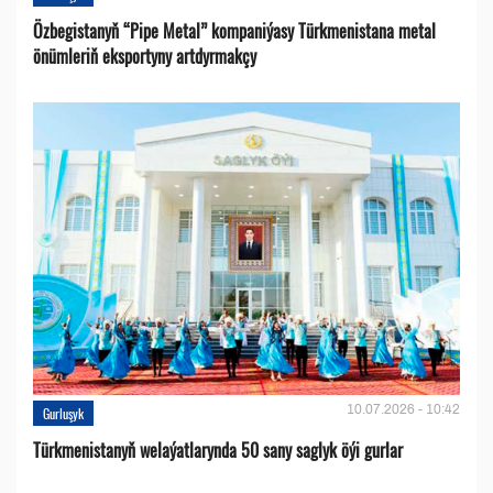
Özbegistanyň “Pipe Metal” kompaniýasy Türkmenistana metal
önümleriň eksportyny artdyrmakçy
10.07.2026 - 10:42
Gurluşyk
Türkmenistanyň welaýatlarynda 50 sany saglyk öýi gurlar