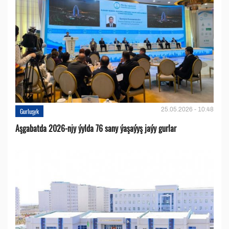
25.05.2026 - 10:48
Gurluşyk
Aşgabatda 2026-njy ýylda 76 sany ýaşaýyş jaýy gurlar