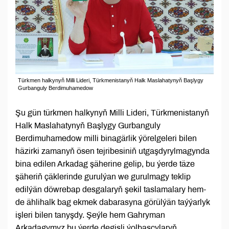
Türkmen halkynyň Milli Lideri, Türkmenistanyň Halk Maslahatynyň Başlygy
Gurbanguly Berdimuhamedow
Şu gün türkmen halkynyň Milli Lideri, Türkmenistanyň
Halk Maslahatynyň Başlygy Gurbanguly
Berdimuhamedow milli binagärlik ýörelgeleri bilen
häzirki zamanyň ösen tejribesiniň utgaşdyrylmagynda
bina edilen Arkadag şäherine gelip, bu ýerde täze
şäheriň çäklerinde gurulýan we gurulmagy teklip
edilýän döwrebap desgalaryň şekil taslamalary hem-
de ählihalk bag ekmek dabarasyna görülýän taýýarlyk
işleri bilen tanyşdy. Şeýle hem Gahryman
Arkadagymyz bu ýerde degişli ýolbaşçylaryň