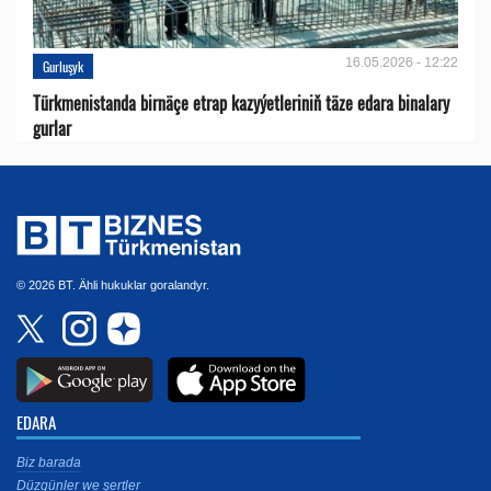
16.05.2026 - 12:22
Gurluşyk
Türkmenistanda birnäçe etrap kazyýetleriniň täze edara binalary
gurlar
© 2026 BT. Ähli hukuklar goralandyr.
EDARA
Biz barada
Düzgünler we şertler