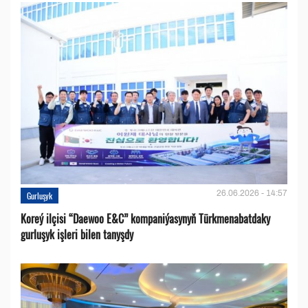
26.06.2026 - 14:57
Gurluşyk
Koreý ilçisi “Daewoo E&C” kompaniýasynyň Türkmenabatdaky
gurluşyk işleri bilen tanyşdy