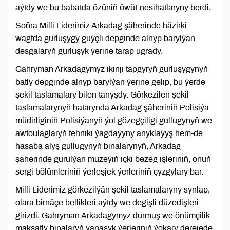
aýtdy we bu babatda özüniň öwüt-nesihatlaryny berdi.
Soňra Milli Liderimiz Arkadag şäherinde häzirki
wagtda gurluşygy güýçli depginde alnyp barylýan
desgalaryň gurluşyk ýerine tarap ugrady.
Gahryman Arkadagymyz ikinji tapgyryň gurluşygynyň
batly depginde alnyp barylýan ýerine gelip, bu ýerde
şekil taslamalary bilen tanyşdy. Görkezilen şekil
taslamalarynyň hatarynda Arkadag şäheriniň Polisiýa
müdirliginiň Polisiýanyň ýol gözegçiligi gullugynyň we
awtoulaglaryň tehniki ýagdaýyny anyklaýyş hem-de
hasaba alyş gullugynyň binalarynyň, Arkadag
şäherinde gurulýan muzeýiň içki bezeg işleriniň, onuň
sergi bölümleriniň ýerleşjek ýerleriniň çyzgylary bar.
Milli Liderimiz görkezilýän şekil taslamalaryny synlap,
olara birnäçe bellikleri aýtdy we degişli düzedişleri
girizdi. Gahryman Arkadagymyz durmuş we önümçilik
maksatly binalaryň ýanaşyk ýerleriniň ýokary derejede