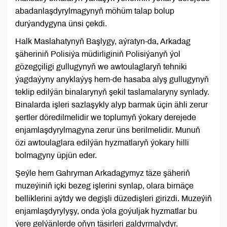
abadanlaşdyrylmagynyň möhüm talap bolup
durýandygyna ünsi çekdi.
Halk Maslahatynyň Başlygy, aýratyn-da, Arkadag
şäheriniň Polisiýa müdirliginiň Polisiýanyň ýol
gözegçiligi gullugynyň we awtoulaglaryň tehniki
ýagdaýyny anyklaýyş hem-de hasaba alyş gullugynyň
teklip edilýän binalarynyň şekil taslamalaryny synlady.
Binalarda işleri sazlaşykly alyp barmak üçin ähli zerur
şertler döredilmelidir we toplumyň ýokary derejede
enjamlaşdyrylmagyna zerur üns berilmelidir. Munuň
özi awtoulaglara edilýän hyzmatlaryň ýokary hilli
bolmagyny üpjün eder.
Şeýle hem Gahryman Arkadagymyz täze şäheriň
muzeýiniň içki bezeg işlerini synlap, olara birnäçe
belliklerini aýtdy we degişli düzedişleri girizdi. Muzeýiň
enjamlaşdyrylyşy, onda ýola goýuljak hyzmatlar bu
ýere gelýänlerde oňyn täsirleri galdyrmalydyr.