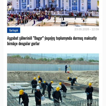
23.05.2026 - 12:09
Gurluşyk
Aşgabat şäheriniň “Bagyr” ýaşaýyş toplumynda durmuş maksatly
birnäçe desgalar gurlar