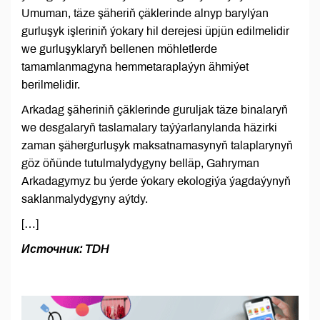
Umuman, täze şäheriň çäklerinde alnyp barylýan
gurluşyk işleriniň ýokary hil derejesi üpjün edilmelidir
we gurluşyklaryň bellenen möhletlerde
tamamlanmagyna hemmetaraplaýyn ähmiýet
berilmelidir.
Arkadag şäheriniň çäklerinde guruljak täze binalaryň
we desgalaryň taslamalary taýýarlanylanda häzirki
zaman şähergurluşyk maksatnamasynyň talaplarynyň
göz öňünde tutulmalydygyny belläp, Gahryman
Arkadagymyz bu ýerde ýokary ekologiýa ýagdaýynyň
saklanmalydygyny aýtdy.
[…]
Источник: TDH