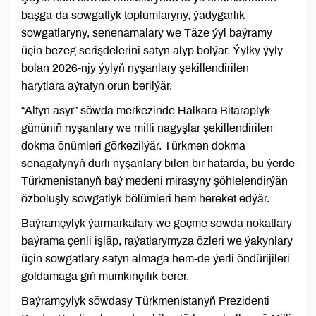
başga-da sowgatlyk toplumlaryny, ýadygärlik
sowgatlaryny, senenamalary we Täze ýyl baýramy
üçin bezeg serişdelerini satyn alyp bolýar. Ýylky ýyly
bolan 2026-njy ýylyň nyşanlary şekillendirilen
harytlara aýratyn orun berilýär.
“Altyn asyr” söwda merkezinde Halkara Bitaraplyk
gününiň nyşanlary we milli nagyşlar şekillendirilen
dokma önümleri görkezilýär. Türkmen dokma
senagatynyň dürli nyşanlary bilen bir hatarda, bu ýerde
Türkmenistanyň baý medeni mirasyny şöhlelendirýän
özboluşly sowgatlyk bölümleri hem hereket edýär.
Baýramçylyk ýarmarkalary we göçme söwda nokatlary
baýrama çenli işläp, raýatlarymyza özleri we ýakynlary
üçin sowgatlary satyn almaga hem-de ýerli öndürijileri
goldamaga giň mümkinçilik berer.
Baýramçylyk söwdasy Türkmenistanyň Prezidenti