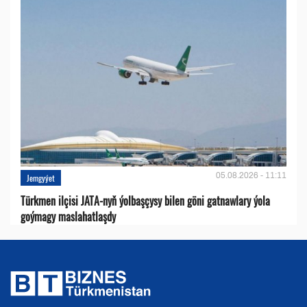
05.08.2026 - 11:11
Jemgyýet
Türkmen ilçisi JATA-nyň ýolbaşçysy bilen göni gatnawlary ýola
goýmagy maslahatlaşdy