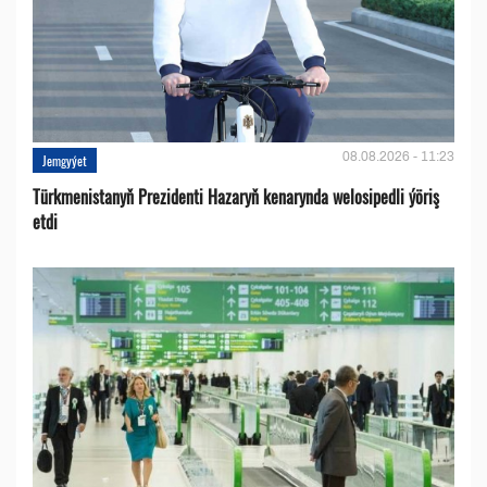
08.08.2026 - 11:23
Jemgyýet
Türkmenistanyň Prezidenti Hazaryň kenarynda welosipedli ýöriş
etdi