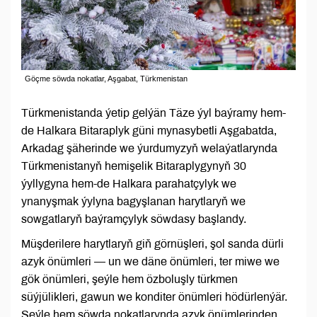
Göçme söwda nokatlar, Aşgabat, Türkmenistan
Türkmenistanda ýetip gelýän Täze ýyl baýramy hem-
de Halkara Bitaraplyk güni mynasybetli Aşgabatda,
Arkadag şäherinde we ýurdumyzyň welaýatlarynda
Türkmenistanyň hemişelik Bitaraplygynyň 30
ýyllygyna hem-de Halkara parahatçylyk we
ynanyşmak ýylyna bagyşlanan harytlaryň we
sowgatlaryň baýramçylyk söwdasy başlandy.
Müşderilere harytlaryň giň görnüşleri, şol sanda dürli
azyk önümleri — un we däne önümleri, ter miwe we
gök önümleri, şeýle hem özboluşly türkmen
süýjülikleri, gawun we konditer önümleri hödürlenýär.
Şeýle hem söwda nokatlarynda azyk önümlerinden