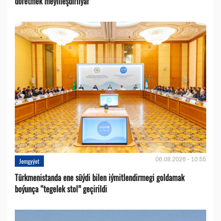
döretmek meýilleşdirilýär
06.08.2026 - 10:55
Jemgyýet
Türkmenistanda ene süýdi bilen iýmitlendirmegi goldamak
boýunça “tegelek stol” geçirildi