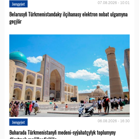
07.08.2026 - 10:01
Jemgyýet
Belarusyň Türkmenistandaky ilçihanasy elektron nobat ulgamyna
geçýär
06.08.2026 - 16:30
Jemgyýet
Buharada Türkmenistanyň medeni-syýahatçylyk toplumyny