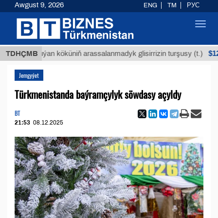
Awgust 9, 2026
ENG
TM
РУС
Toggl
navig
$12935,18
TDHÇMB
Buýan köküniň arassalanmadyk glisirrizin turşusy (t.)
Jemgyýet
Türkmenistanda baýramçylyk söwdasy açyldy
BT
21:53
08.12.2025