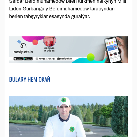
Serdar Berdimuhamedow bilen türkmen halkynyň Milli
Lideri Gurbanguly Berdimuhamedow tarapyndan
berlen tabşyryklar esasynda guralýar.
BULARY HEM OKAŇ