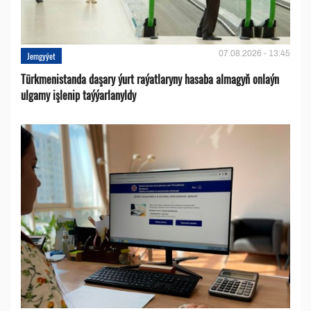
07.08.2026 - 13:45
Jemgyýet
Türkmenistanda daşary ýurt raýatlaryny hasaba almagyň onlaýn
ulgamy işlenip taýýarlanyldy