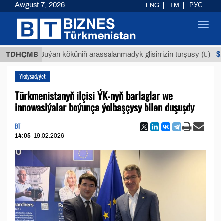
Awgust 7, 2026
ENG
TM
РУС
Toggl
navig
$12935,18
TDHÇMB
Buýan köküniň arassalanmadyk glisirrizin turşusy (t.)
Ykdysadyýet
Türkmenistanyň ilçisi ÝK-nyň barlaglar we
innowasiýalar boýunça ýolbaşçysy bilen duşuşdy
BT
14:05
19.02.2026