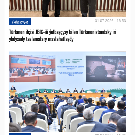
31.07.2026 - 16:53
Ykdysadyýet
Türkmen ilçisi JBIC-iň ýolbaşçysy bilen Türkmenistandaky iri
ykdysady taslamalary maslahatlaşdy