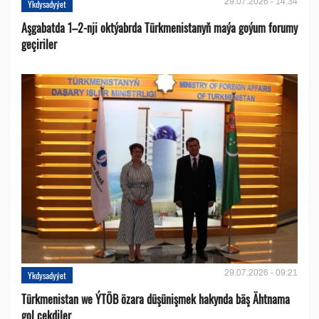
29.07.2026 - 14:34
Ykdysadyýet
Aşgabatda 1–2-nji oktýabrda Türkmenistanyň maýa goýum forumy
geçiriler
29.07.2026 - 09:21
Ykdysadyýet
Türkmenistan we ÝTÖB özara düşünişmek hakynda bäş Ähtnama
gol çekdiler