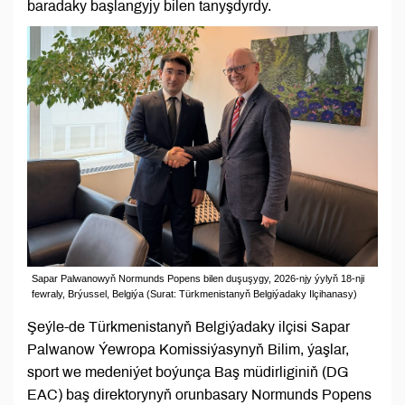
baradaky başlangyjy bilen tanyşdyrdy.
Sapar Palwanowyň Normunds Popens bilen duşuşygy, 2026-njy ýylyň 18-nji
fewraly, Brýussel, Belgiýa (Surat: Türkmenistanyň Belgiýadaky Ilçihanasy)
Şeýle-de Türkmenistanyň Belgiýadaky ilçisi Sapar
Palwanow Ýewropa Komissiýasynyň Bilim, ýaşlar,
sport we medeniýet boýunça Baş müdirliginiň (DG
EAC) baş direktorynyň orunbasary Normunds Popens