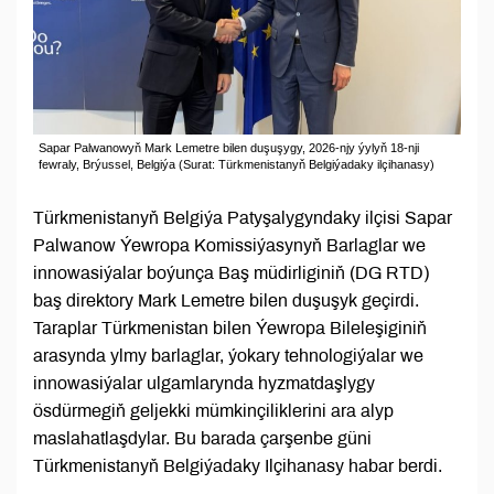
Sapar Palwanowyň Mark Lemetre bilen duşuşygy, 2026-njy ýylyň 18-nji
fewraly, Brýussel, Belgiýa (Surat: Türkmenistanyň Belgiýadaky ilçihanasy)
Türkmenistanyň Belgiýa Patyşalygyndaky ilçisi Sapar
Palwanow Ýewropa Komissiýasynyň Barlaglar we
innowasiýalar boýunça Baş müdirliginiň (DG RTD)
baş direktory Mark Lemetre bilen duşuşyk geçirdi.
Taraplar Türkmenistan bilen Ýewropa Bileleşiginiň
arasynda ylmy barlaglar, ýokary tehnologiýalar we
innowasiýalar ulgamlarynda hyzmatdaşlygy
ösdürmegiň geljekki mümkinçiliklerini ara alyp
maslahatlaşdylar. Bu barada çarşenbe güni
Türkmenistanyň Belgiýadaky Ilçihanasy habar berdi.