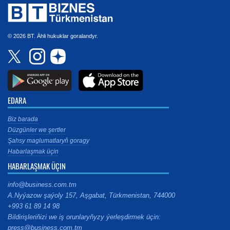
© 2026 BT. Ähli hukuklar goralandyr.
EDARA
Biz barada
Düzgünler we şertler
Şahsy maglumatlaryň goragy
Habarlaşmak üçin
HABARLAŞMAK ÜÇIN
info@business.com.tm
A.Nyýazow şaýoly 157, Aşgabat, Türkmenistan, 744000
+993 61 89 14 98
Bildirişleriňizi we iş orunlaryňyzy ýerleşdirmek üçin:
press@business.com.tm