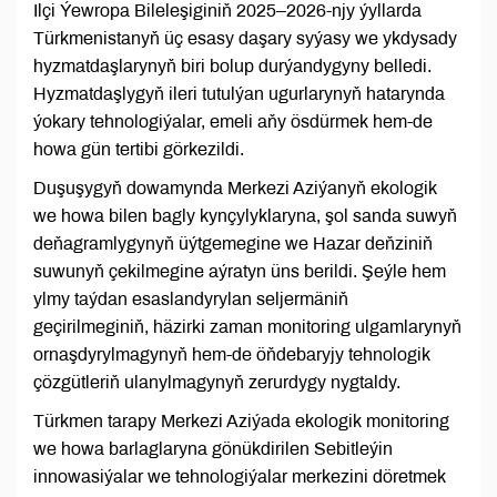
Ilçi Ýewropa Bileleşiginiň 2025–2026-njy ýyllarda
Türkmenistanyň üç esasy daşary syýasy we ykdysady
hyzmatdaşlarynyň biri bolup durýandygyny belledi.
Hyzmatdaşlygyň ileri tutulýan ugurlarynyň hatarynda
ýokary tehnologiýalar, emeli aňy ösdürmek hem-de
howa gün tertibi görkezildi.
Duşuşygyň dowamynda Merkezi Aziýanyň ekologik
we howa bilen bagly kynçylyklaryna, şol sanda suwyň
deňagramlygynyň üýtgemegine we Hazar deňziniň
suwunyň çekilmegine aýratyn üns berildi. Şeýle hem
ylmy taýdan esaslandyrylan seljermäniň
geçirilmeginiň, häzirki zaman monitoring ulgamlarynyň
ornaşdyrylmagynyň hem-de öňdebaryjy tehnologik
çözgütleriň ulanylmagynyň zerurdygy nygtaldy.
Türkmen tarapy Merkezi Aziýada ekologik monitoring
we howa barlaglaryna gönükdirilen Sebitleýin
innowasiýalar we tehnologiýalar merkezini döretmek