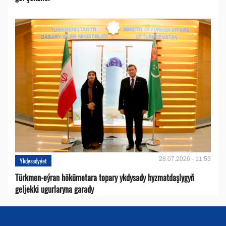
28.07.2026 - 11:53
Ykdysadyýet
Türkmen-eýran hökümetara topary ykdysady hyzmatdaşlygyň
geljekki ugurlaryna garady