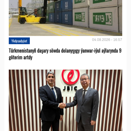
04.08.2026 - 16:57
Ykdysadyýet
Türkmenistanyň daşary söwda dolanyşygy ýanwar-iýul aýlarynda 9
göterim artdy