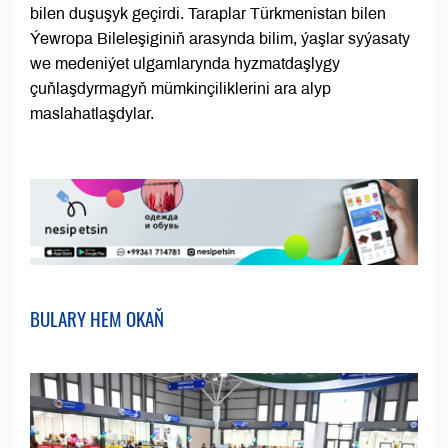
bilen duşuşyk geçirdi. Taraplar Türkmenistan bilen
Ýewropa Bileleşiginiň arasynda bilim, ýaşlar syýasaty
we medeniýet ulgamlarynda hyzmatdaşlygy
çuňlaşdyrmagyň mümkinçiliklerini ara alyp
maslahatlaşdylar.
BULARY HEM OKAŇ