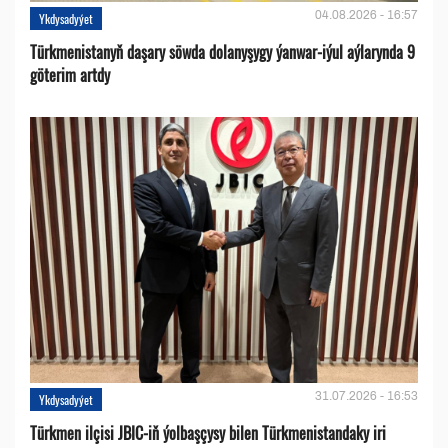
04.08.2026 - 16:57
Ykdysadyýet
Türkmenistanyň daşary söwda dolanyşygy ýanwar-iýul aýlarynda 9
göterim artdy
31.07.2026 - 16:53
Ykdysadyýet
Türkmen ilçisi JBIC-iň ýolbaşçysy bilen Türkmenistandaky iri