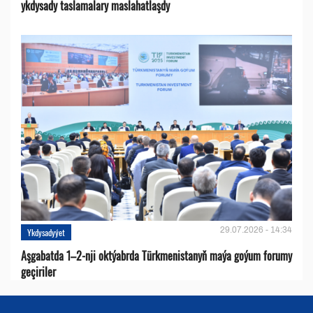
ykdysady taslamalary maslahatlaşdy
29.07.2026 - 14:34
Ykdysadyýet
Aşgabatda 1–2-nji oktýabrda Türkmenistanyň maýa goýum forumy
geçiriler