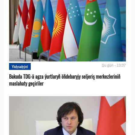
Şu gün - 13:07
Ykdysadyýet
Bakuda TDG-ä agza ýurtlaryň öňdebaryjy seljeriş merkezleriniň
maslahaty geçiriler