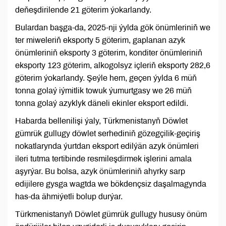
deňeşdirilende 21 göterim ýokarlandy.
Bulardan başga-da, 2025-nji ýylda gök önümleriniň we
ter miweleriň eksporty 5 göterim, gaplanan azyk
önümleriniň eksporty 3 göterim, konditer önümleriniň
eksporty 123 göterim, alkogolsyz içleriň eksporty 282,6
göterim ýokarlandy. Şeýle hem, geçen ýylda 6 müň
tonna golaý iýmitlik towuk ýumurtgasy we 26 müň
tonna golaý azyklyk däneli ekinler eksport edildi.
Habarda bellenilişi ýaly, Türkmenistanyň Döwlet
gümrük gullugy döwlet serhediniň gözegçilik-geçiriş
nokatlarynda ýurtdan eksport edilýän azyk önümleri
ileri tutma tertibinde resmileşdirmek işlerini amala
aşyrýar. Bu bolsa, azyk önümleriniň ahyrky sarp
edijilere gysga wagtda we bökdençsiz daşalmagynda
has-da ähmiýetli bolup durýar.
Türkmenistanyň Döwlet gümrük gullugy hususy önüm