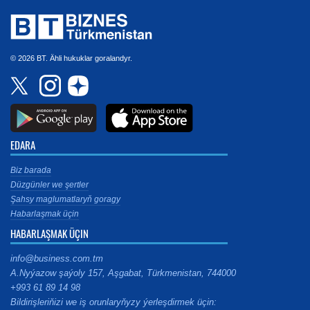
© 2026 BT. Ähli hukuklar goralandyr.
EDARA
Biz barada
Düzgünler we şertler
Şahsy maglumatlaryň goragy
Habarlaşmak üçin
HABARLAŞMAK ÜÇIN
info@business.com.tm
A.Nyýazow şaýoly 157, Aşgabat, Türkmenistan, 744000
+993 61 89 14 98
Bildirişleriňizi we iş orunlaryňyzy ýerleşdirmek üçin: