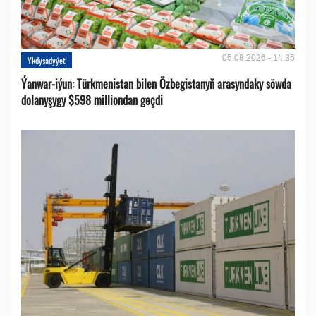
05.08.2026 - 14:35
Ykdysadyýet
Ýanwar-iýun: Türkmenistan bilen Özbegistanyň arasyndaky söwda
dolanyşygy $598 milliondan geçdi