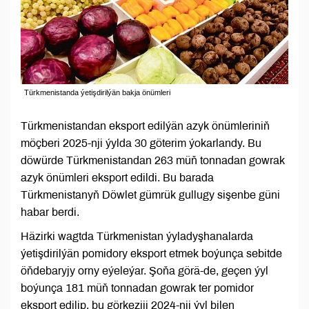
Türkmenistanda ýetişdirilýän bakja önümleri
Türkmenistandan eksport edilýän azyk önümleriniň
möçberi 2025-nji ýylda 30 göterim ýokarlandy. Bu
döwürde Türkmenistandan 263 müň tonnadan gowrak
azyk önümleri eksport edildi. Bu barada
Türkmenistanyň Döwlet gümrük gullugy sişenbe güni
habar berdi.
Häzirki wagtda Türkmenistan ýyladyşhanalarda
ýetişdirilýän pomidory eksport etmek boýunça sebitde
öňdebaryjy orny eýeleýar. Şoňa görä-de, geçen ýyl
boýunça 181 müň tonnadan gowrak ter pomidor
eksport edilip, bu görkeziji 2024-nji ýyl bilen