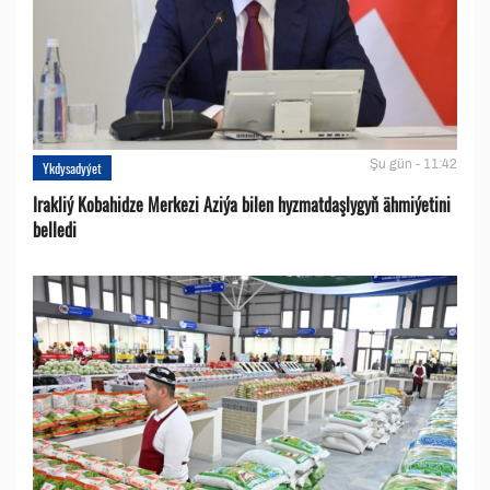
Şu gün - 11:42
Ykdysadyýet
Irakliý Kobahidze Merkezi Aziýa bilen hyzmatdaşlygyň ähmiýetini
belledi