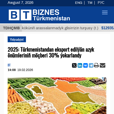
Awgust 7, 2026
ENG
TM
РУС
Toggl
navig
$12935,18
Buýan köküniň arassalanmadyk glisirrizin turşusy (t.)
TDHÇMB
Ykdysadyýet
2025: Türkmenistandan eksport edilýän azyk
önümleriniň möçberi 30% ýokarlandy
BT
14:08
19.02.2026