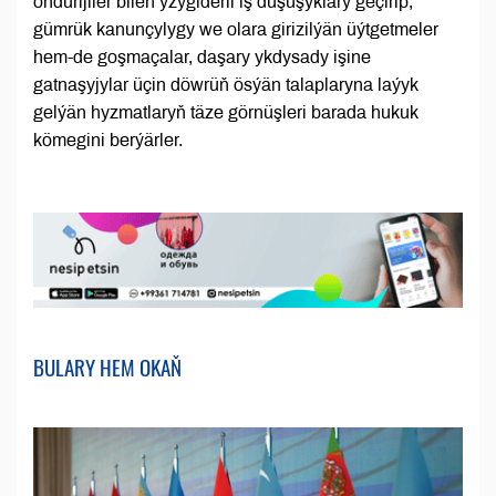
öndürijiler bilen yzygiderli iş duşuşyklary geçirip,
gümrük kanunçylygy we olara girizilýän üýtgetmeler
hem-de goşmaçalar, daşary ykdysady işine
gatnaşyjylar üçin döwrüň ösýän talaplaryna laýyk
gelýän hyzmatlaryň täze görnüşleri barada hukuk
kömegini berýärler.
BULARY HEM OKAŇ