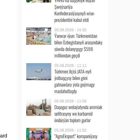
ÝHHG-na başlyklyk edýän
Şweýsariýa
Konfederasiýasynyň wise-
prezidentini kabul etdi
05.08.2026 - 14:35
Ýanwar-iýun: Türkmenistan
bilen Özbegistanyň arasyndaky
söwda dolanyşygy $598
milliondan geçdi
05.08.2026 - 11:11
Türkmen ilçisi JATA-nyň
ýolbaşçysy bilen göni
gatnawlary ýola goýmagy
maslahatlaşdy
05.08.2026 - 11:09
Daşoguz welaýatynda ammiak
selitrasyny we karbamid
öndürýän toplum gurlar
05.08.2026 - 11:02
“AgroEksport” kompaniýasy
iard