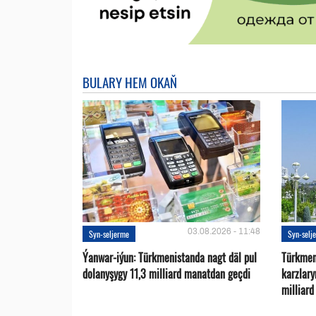
BULARY HEM OKAŇ
03.08.2026 - 11:48
Syn-seljerme
Syn-selj
Ýanwar-iýun: Türkmenistanda nagt däl pul
Türkmen
dolanyşygy 11,3 milliard manatdan geçdi
karzlar
milliar