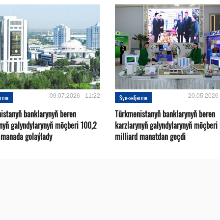
09.07.2026 - 11:22
20.05.2026 
erme
Syn-seljerme
istanyň banklarynyň beren
Türkmenistanyň banklarynyň beren
ynyň galyndylarynyň möçberi 100,2
karzlarynyň galyndylarynyň möçberi
d manada golaýlady
milliard manatdan geçdi