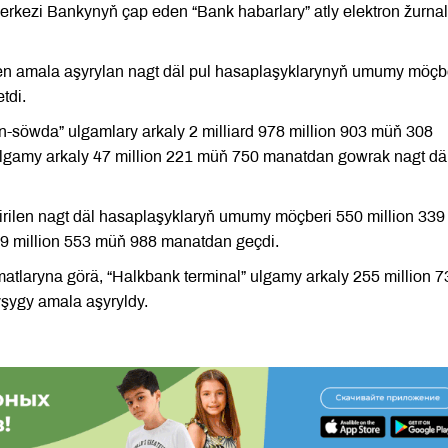
rkezi Bankynyň çap eden “Bank habarlary” atly elektron žurna
en amala aşyrylan nagt däl pul hasaplaşyklarynyň umumy möçb
tdi.
-söwda” ulgamlary arkaly 2 milliard 978 million 903 müň 308
lgamy arkaly 47 million 221 müň 750 manatdan gowrak nagt dä
tirilen nagt däl hasaplaşyklaryň umumy möçberi 550 million 33
 9 million 553 müň 988 manatdan geçdi.
laryna görä, “Halkbank terminal” ulgamy arkaly 255 million 7
şygy amala aşyryldy.