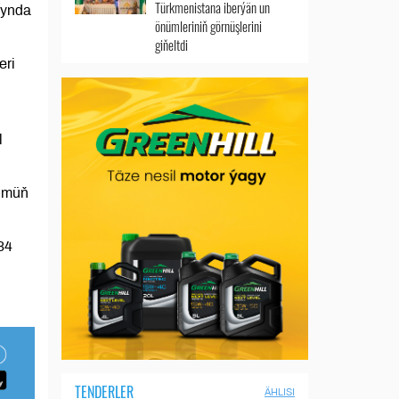
Türkmenistana iberýän un
lynda
önümleriniň görnüşlerini
giňeltdi
eri
l
9 müň
34
TENDERLER
ÄHLISI