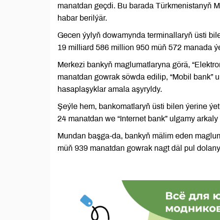
manatdan geçdi. Bu barada Türkmenistanyň Me
habar berilýär.
Gecen ýylyň dowamynda terminallaryň üsti bil
19 milliard 586 million 950 müň 572 manada ýe
Merkezi bankyň maglumatlaryna görä, “Elektron
manatdan gowrak söwda edilip, “Mobil bank” u
hasaplaşyklar amala aşyryldy.
Şeýle hem, bankomatlaryň üsti bilen ýerine ýe
24 manatdan we “Internet bank” ulgamy arkaly
Mundan başga-da, bankyň mälim eden maglumat
müň 939 manatdan gowrak nagt däl pul dolany