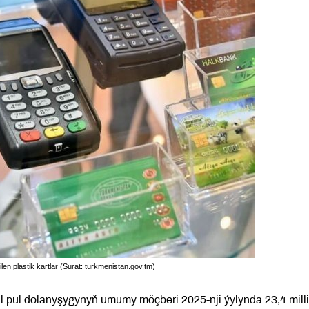
n plastik kartlar (Surat: turkmenistan.gov.tm)
l pul dolanyşygynyň umumy möçberi 2025-nji ýylynda 23,4 mill