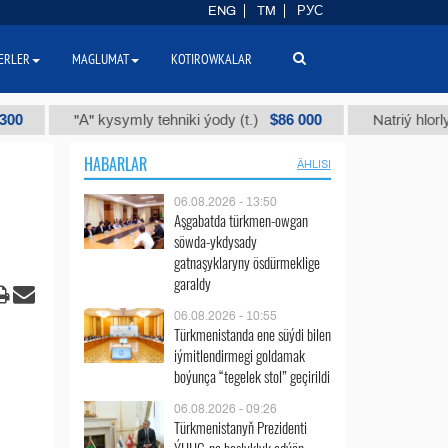
ENG
TM
РУС
ERLER
MAGLUMAT
KOTIROWKALAR
$86 000
"А" kysymly tehniki ýody (t.)
Natriý hlorly (naha
HABARLAR
ÄHLISI
06.08.2026 - 13:50
Aşgabatda türkmen-owgan
söwda-ykdysady
gatnaşyklaryny ösdürmeklige
garaldy
06.08.2026 - 10:55
Türkmenistanda ene süýdi bilen
iýmitlendirmegi goldamak
boýunça “tegelek stol” geçirildi
06.08.2026 - 09:26
Türkmenistanyň Prezidenti