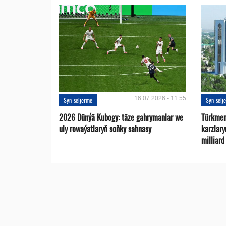
16.07.2026 - 11:55
Syn-seljerme
Syn-selj
2026 Dünýä Kubogy: täze gahrymanlar we
Türkmen
uly rowaýatlaryň soňky sahnasy
karzlar
milliar