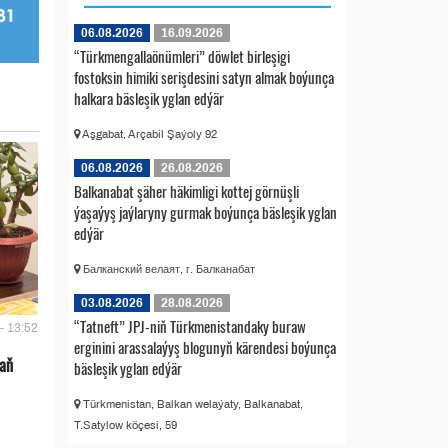
06.08.2026
16.09.2026
“Türkmengallaönümleri” döwlet birleşigi
fostoksin himiki serişdesini satyn almak boýunça
halkara bäsleşik yglan edýär
Aşgabat, Arçabil Şaýoly 92
06.08.2026
26.08.2026
Balkanabat şäher häkimligi kottej görnüşli
ýaşaýyş jaýlaryny gurmak boýunça bäsleşik yglan
edýär
Балканский велаят, г. Балканабат
03.08.2026
28.08.2026
“Tatneft” JPJ-niň Türkmenistandaky buraw
- 13:52
erginini arassalaýyş blogunyň kärendesi boýunça
 aň
bäsleşik yglan edýär
Türkmenistan, Balkan welaýaty, Balkanabat,
T.Satylow köçesi, 59