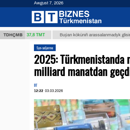
Awgust 7, 2026
37,8 ТМТ
 (kg.)
TDHÇMB
Buýan köküniň arassalanmadyk glisirrizin tu
Syn-seljerme
2025: Türkmenistanda n
milliard manatdan geçd
BT
12:22
03.03.2026