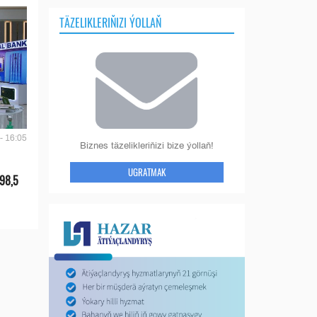
TÄZELIKLERIŇIZI ÝOLLAŇ
- 16:05
Biznes täzelikleriňizi bize ýollaň!
UGRATMAK
 98,5