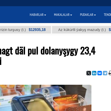
HABARLAR
MAKALALAR
PUDAKLAR
TEND
$12935,18
$300
rşusy (t.)
Az kükürtli ýakyş mazudy (t.)
agt däl pul dolanyşygy 23,4
i