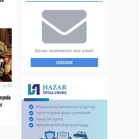
Biznes täzelikleriňizi bize ýollaň!
UGRATMAK
- 10:59
umynda
er