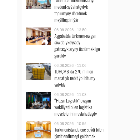
Buharada Türkmenistanyň
medeni-syýahatçylyk
toplumyny döretmek
meýilleşdirilýär
06.08.2026 - 13:50
Aşgabatda türkmen-owgan
söwda-ykdysady
gatnaşyklaryny ösdürmeklige
garaldy
06.08.2026 - 11:06
TDHÇMB-da 270 million
manatlyk nebit ýol bitumy
satyldy
06.08.2026 - 11:03
“Hazar Logistik” owgan
wekiliýeti bilen logistika
meselelerini maslahatlaşdy
06.08.2026 - 10:55
Türkmenistanda ene süýdi bilen
iýmitlendirmegi goldamak