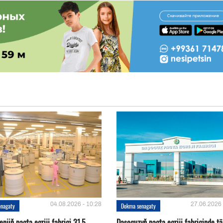
04.08.2026 - 10:28
27.06.2026 
enagaty
Dokma senagaty
njiň pagta egriji fabrigi 31,5
Daşoguzyň pagta egriji fabriginde t