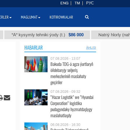
ENG
TM
РУС
ERLER
MAGLUMAT
KOTIROWKALAR
$86 000
А" kysymly tehniki ýody (t.)
Natriý hlorly (nahar duzy
HABARLAR
ÄHLISI
07.08.2026 - 13:07
Bakuda TDG-ä agza ýurtlaryň
öňdebaryjy seljeriş
merkezleriniň maslahaty
geçiriler
07.08.2026 - 09:32
“Hazar Logistik” we “Hyundai
Corporation” logistika
pudagyndaky hyzmatdaşlygy
maslahatlaşdy
06.08.2026 - 16:30