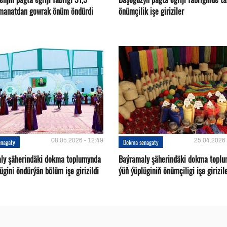
 manatdan gowrak önüm öndürdi
önümçilik işe giriziler
08.05.2026 - 12:49
25.04.2026 
enagaty
Dokma senagaty
ly şäherindäki dokma toplumynda
Baýramaly şäherindäki dokma topl
ügini öndürýän bölüm işe girizildi
ýüň ýüplüginiň önümçiligi işe girizil