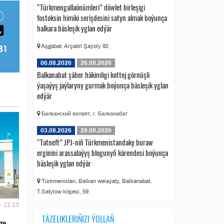
“Türkmengallaönümleri” döwlet birleşigi
fostoksin himiki serişdesini satyn almak boýunça
halkara bäsleşik yglan edýär
Aşgabat, Arçabil Şaýoly 92
06.08.2026
26.08.2026
Balkanabat şäher häkimligi kottej görnüşli
ýaşaýyş jaýlaryny gurmak boýunça bäsleşik yglan
edýär
Балканский велаят, г. Балканабат
03.08.2026
28.08.2026
“Tatneft” JPJ-niň Türkmenistandaky buraw
erginini arassalaýyş blogunyň kärendesi boýunça
bäsleşik yglan edýär
Türkmenistan, Balkan welaýaty, Balkanabat,
T.Satylow köçesi, 59
- 11:13
TÄZELIKLERIŇIZI ÝOLLAŇ
äze