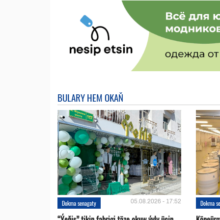
BULARY HEM OKAŇ
05.08.2026 - 17:52
Dokma senagaty
Dokma s
“Ýeňiş” tikin fabrigi täze okuw ýyly üçin
Köneürge