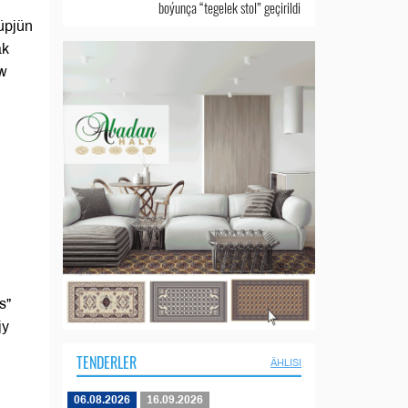
boýunça “tegelek stol” geçirildi
üpjün
ak
uw
s”
jy
TENDERLER
ÄHLISI
06.08.2026
16.09.2026