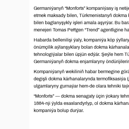
Germaniýanyň “Monforts” kompaniýasy iş netije
etmek maksady bilen, Türkmenistanyň dokma k
bilen baglanyşykly işleri amala aşyrýar. Bu
menejeri Tomas Peffgen “Trend” agentligine ha
Habarda bellenilişi ýaly, kompaniýa köp ýyll
önümçilik aýlanşyklary bolan dokma kärhanala
tehnologiýalar bilen üpjün edýär. Şeýle hem
Germaniýanyň dokma enjamlaryny öndürijilerin
Kompaniýanyň wekiliniň habar bermegine görä,
degişli dokma kärhanalarynda termofiksasiýa (
ulgamlaryny gurnaýar hem-de olara tehniki taý
“Monforts” — dokma senagaty üçin ýokary teh
1884-nji ýylda esaslandyrlyp, ol dokma kärha
kompaniýa bolup durýar.