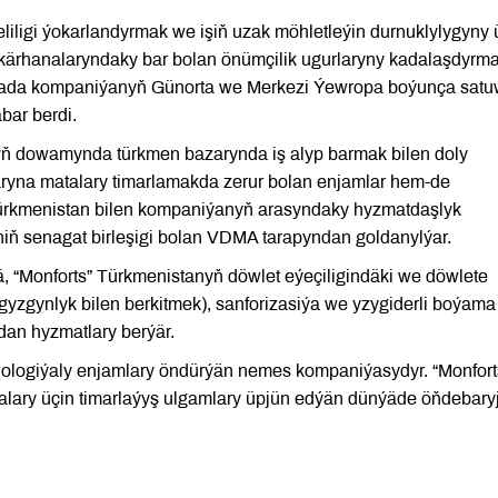
liligi ýokarlandyrmak we işiň uzak möhletleýin durnuklylygyny 
ärhanalaryndaky bar bolan önümçilik ugurlaryny kadalaşdyrm
 barada kompaniýanyň Günorta we Merkezi Ýewropa boýunça sat
bar berdi.
aryň dowamynda türkmen bazarynda iş alyp barmak bilen doly
ryna matalary timarlamakda zerur bolan enjamlar hem-de
 Türkmenistan bilen kompaniýanyň arasyndaky hyzmatdaşlyk
iň senagat birleşigi bolan VDMA tarapyndan goldanylýar.
 “Monforts” Türkmenistanyň döwlet eýeçiligindäki we döwlete
gyzgynlyk bilen berkitmek), sanforizasiýa we yzygiderli boýama
dan hyzmatlary berýär.
nologiýaly enjamlary öndürýän nemes kompaniýasydyr. “Monfort
nalary üçin timarlaýyş ulgamlary üpjün edýän dünýäde öňdebary