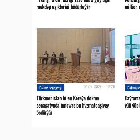
mekdep eşiklerini hödürleýär
million
10.06.2026 - 12:26
Dokma senagaty
Dokma s
Türkmenistan bilen Koreýa dokma
Baýrama
senagatynda innowasion hyzmatdaşlygy
ýüň ýüpl
ösdürýär