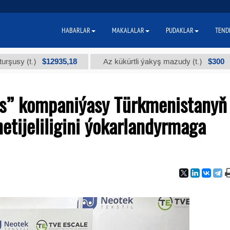
HABARLAR
MAKALALAR
PUDAKLAR
TEND
$12935,18
$300
(t.)
Az kükürtli ýakyş mazudy (t.)
"
s” kompaniýasy Türkmenistanyň
tijeliligini ýokarlandyrmaga