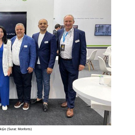
iýe (Surat: Monforts)