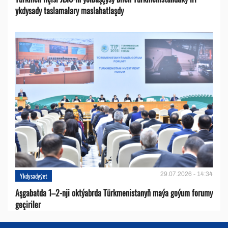
ykdysady taslamalary maslahatlaşdy
29.07.2026 - 14:34
Ykdysadyýet
Aşgabatda 1–2-nji oktýabrda Türkmenistanyň maýa goýum forumy
geçiriler