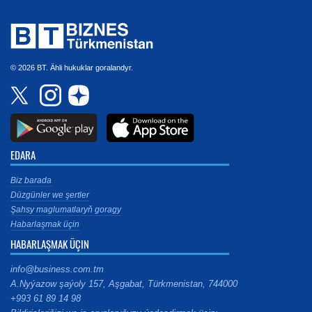
© 2026 BT. Ähli hukuklar goralandyr.
EDARA
Biz barada
Düzgünler we şertler
Şahsy maglumatlaryň goragy
Habarlaşmak üçin
HABARLAŞMAK ÜÇIN
info@business.com.tm
A.Nyýazow şaýoly 157, Aşgabat, Türkmenistan, 744000
+993 61 89 14 98