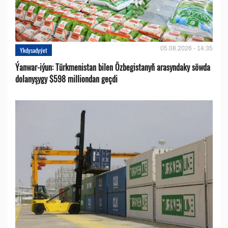
05.08.2026 - 14:35
Ykdysadyýet
Ýanwar-iýun: Türkmenistan bilen Özbegistanyň arasyndaky söwda
dolanyşygy $598 milliondan geçdi