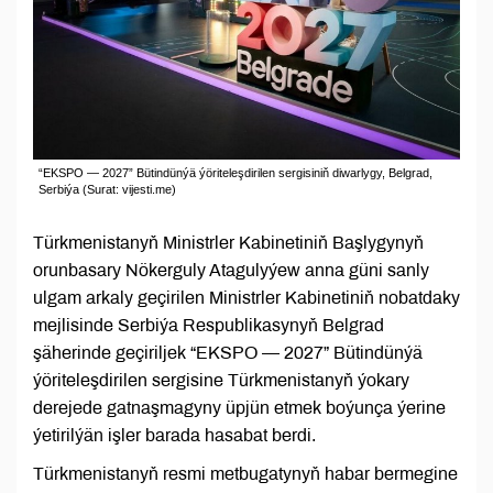
“EKSPO — 2027” Bütindünýä ýöriteleşdirilen sergisiniň diwarlygy, Belgrad,
Serbiýa (Surat: vijesti.me)
Türkmenistanyň Ministrler Kabinetiniň Başlygynyň
orunbasary Nökerguly Atagulyýew anna güni sanly
ulgam arkaly geçirilen Ministrler Kabinetiniň nobatdaky
mejlisinde Serbiýa Respublikasynyň Belgrad
şäherinde geçiriljek “EKSPO — 2027” Bütindünýä
ýöriteleşdirilen sergisine Türkmenistanyň ýokary
derejede gatnaşmagyny üpjün etmek boýunça ýerine
ýetirilýän işler barada hasabat berdi.
Türkmenistanyň resmi metbugatynyň habar bermegine