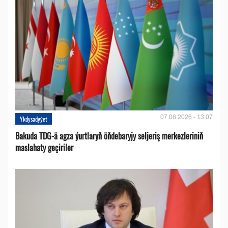
07.08.2026 - 13:07
Ykdysadyýet
Bakuda TDG-ä agza ýurtlaryň öňdebaryjy seljeriş merkezleriniň
maslahaty geçiriler