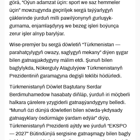
görä, “Oýun adamzat üçin: sport we saz hemmeler
üçin” mowzugynda geçiriljek sergä taýýarlygyň
çäklerinde ýurduň milli pawilýonynyň gurluşyk-
gurnama, enjamlaşdyryş we bezeg işleri boýunça
zerur işler alnyp barylýar.
Wise-premýer bu sergä döwletiň “Türkmenistan —
parahatçylygyň owazy, saglygyň mekany” diýen şygar
bilen gatnaşjakdygyny mälim etdi. Şunuň bilen
baglylykda, Nökerguly Atagulyýew Türkmenistanyň
Prezidentiniň garamagyna degişli teklibi hödürledi.
Türkmenistanyň Döwlet Baştutany Serdar
Berdimuhamedow hasabaty diňläp, ýurduň iri möçberli
halkara çärelere yzygiderli gatnaşýandygyny belledi.
“Munuň özi dünýä döwletleri bilen söwda-ykdysady
gatnaşyklary ösdürmäge ýardam edýär” diýip,
Türkmenistanyň Prezidenti aýtdy we ýurduň “EKSPO
— 2027” Bütindünýä sergisine gatnaşmagy bilen bagly