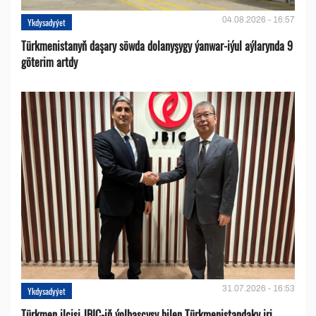
04.08.2026 - 16:57
Ykdysadyýet
Türkmenistanyň daşary söwda dolanyşygy ýanwar-iýul aýlarynda 9
göterim artdy
31.07.2026 - 16:53
Ykdysadyýet
Türkmen ilçisi JBIC-iň ýolbaşçysy bilen Türkmenistandaky iri