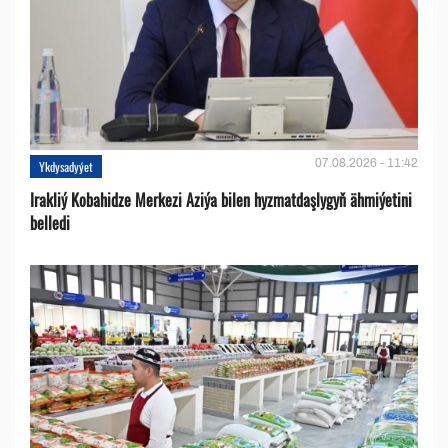
07.08.2026 - 11:42
Ykdysadyýet
Irakliý Kobahidze Merkezi Aziýa bilen hyzmatdaşlygyň ähmiýetini
belledi