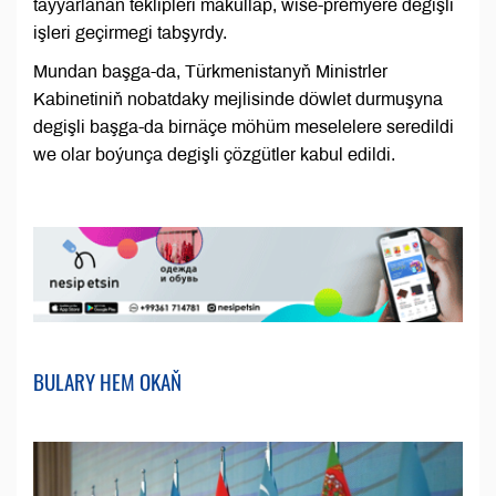
taýýarlanan teklipleri makullap, wise-premýere degişli
işleri geçirmegi tabşyrdy.
Mundan başga-da, Türkmenistanyň Ministrler
Kabinetiniň nobatdaky mejlisinde döwlet durmuşyna
degişli başga-da birnäçe möhüm meselelere seredildi
we olar boýunça degişli çözgütler kabul edildi.
BULARY HEM OKAŇ