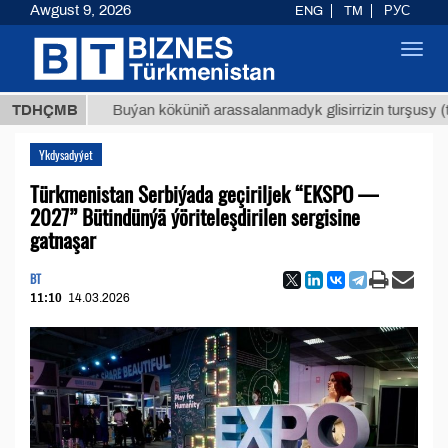
Awgust 9, 2026
ENG
TM
РУС
Toggl
navig
МТ
$129
TDHÇMB
Buýan köküniň arassalanmadyk glisirrizin turşusy (t.)
Ykdysadyýet
Türkmenistan Serbiýada geçiriljek “EKSPO —
2027” Bütindünýä ýöriteleşdirilen sergisine
gatnaşar
BT
11:10
14.03.2026