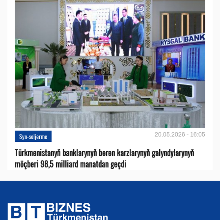
20.05.2026 - 16:05
Syn-seljerme
Türkmenistanyň banklarynyň beren karzlarynyň galyndylarynyň
möçberi 98,5 milliard manatdan geçdi