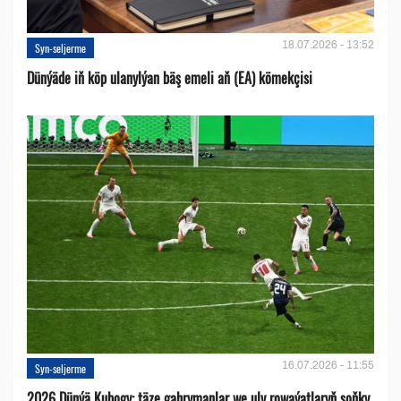
18.07.2026 - 13:52
Syn-seljerme
Dünýäde iň köp ulanylýan bäş emeli aň (EA) kömekçisi
16.07.2026 - 11:55
Syn-seljerme
2026 Dünýä Kubogy: täze gahrymanlar we uly rowaýatlaryň soňky