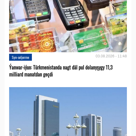
03.08.2026 - 11:48
Syn-seljerme
Ýanwar-iýun: Türkmenistanda nagt däl pul dolanyşygy 11,3
milliard manatdan geçdi