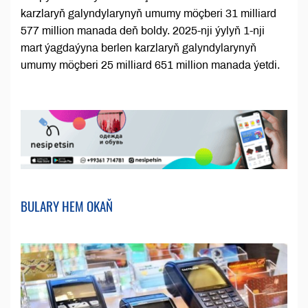
karzlaryň galyndylarynyň umumy möçberi 31 milliard
577 million manada deň boldy. 2025-nji ýylyň 1-nji
mart ýagdaýyna berlen karzlaryň galyndylarynyň
umumy möçberi 25 milliard 651 million manada ýetdi.
BULARY HEM OKAŇ