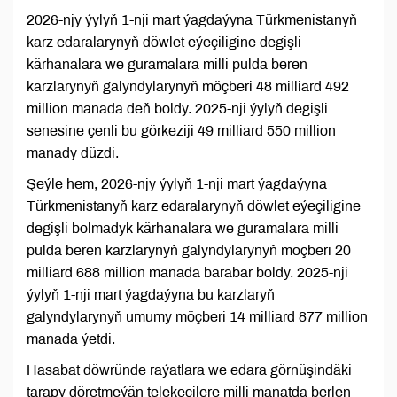
2026-njy ýylyň 1-nji mart ýagdaýyna Türkmenistanyň
karz edaralarynyň döwlet eýeçiligine degişli
kärhanalara we guramalara milli pulda beren
karzlarynyň galyndylarynyň möçberi 48 milliard 492
million manada deň boldy. 2025-nji ýylyň degişli
senesine çenli bu görkeziji 49 milliard 550 million
manady düzdi.
Şeýle hem, 2026-njy ýylyň 1-nji mart ýagdaýyna
Türkmenistanyň karz edaralarynyň döwlet eýeçiligine
degişli bolmadyk kärhanalara we guramalara milli
pulda beren karzlarynyň galyndylarynyň möçberi 20
milliard 688 million manada barabar boldy. 2025-nji
ýylyň 1-nji mart ýagdaýyna bu karzlaryň
galyndylarynyň umumy möçberi 14 milliard 877 million
manada ýetdi.
Hasabat döwründe raýatlara we edara görnüşindäki
tarapy döretmeýän telekeçilere milli manatda berlen