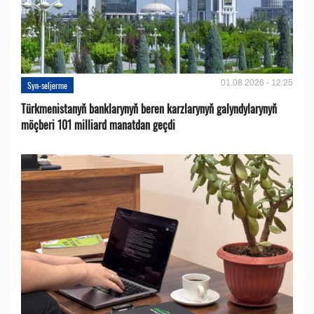
01.08.2026 - 12:25
Syn-seljerme
Türkmenistanyň banklarynyň beren karzlarynyň galyndylarynyň
möçberi 101 milliard manatdan geçdi