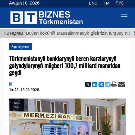
Awgust 8, 2026
ENG
TM
РУС
Toggl
navig
$12935,
TDHÇMB
Buýan köküniň arassalanmadyk glisirrizin turşusy (t.)
Syn-seljerme
Türkmenistanyň banklarynyň beren karzlarynyň
galyndylarynyň möçberi 100,7 milliard manatdan
geçdi
BT
14:43
13.04.2026