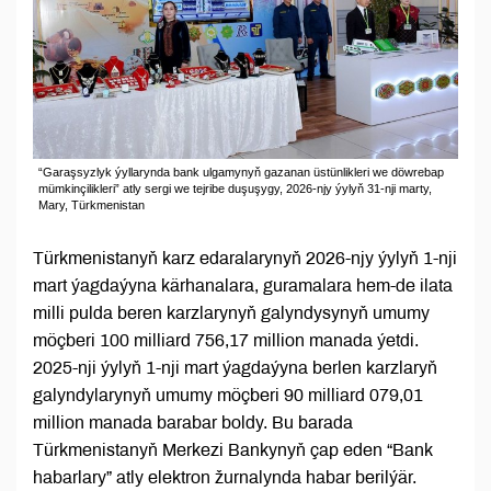
“Garaşsyzlyk ýyllarynda bank ulgamynyň gazanan üstünlikleri we döwrebap
mümkinçilikleri” atly sergi we tejribe duşuşygy, 2026-njy ýylyň 31-nji marty,
Mary, Türkmenistan
Türkmenistanyň karz edaralarynyň 2026-njy ýylyň 1-nji
mart ýagdaýyna kärhanalara, guramalara hem-de ilata
milli pulda beren karzlarynyň galyndysynyň umumy
möçberi 100 milliard 756,17 million manada ýetdi.
2025-nji ýylyň 1-nji mart ýagdaýyna berlen karzlaryň
galyndylarynyň umumy möçberi 90 milliard 079,01
million manada barabar boldy. Bu barada
Türkmenistanyň Merkezi Bankynyň çap eden “Bank
habarlary” atly elektron žurnalynda habar berilýär.