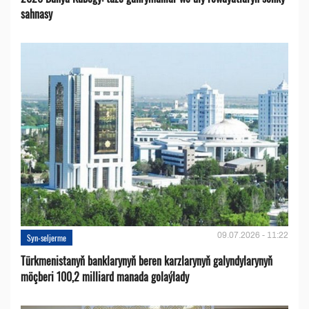
sahnasy
09.07.2026 - 11:22
Syn-seljerme
Türkmenistanyň banklarynyň beren karzlarynyň galyndylarynyň
möçberi 100,2 milliard manada golaýlady