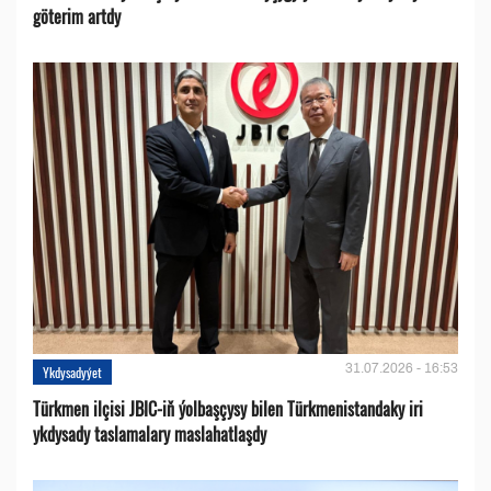
göterim artdy
31.07.2026 - 16:53
Ykdysadyýet
Türkmen ilçisi JBIC-iň ýolbaşçysy bilen Türkmenistandaky iri
ykdysady taslamalary maslahatlaşdy