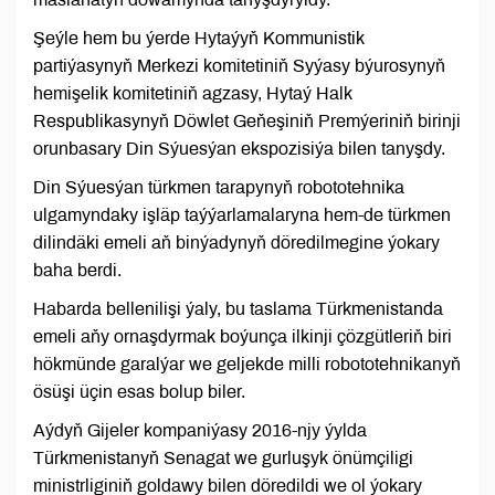
Şeýle hem bu ýerde Hytaýyň Kommunistik
partiýasynyň Merkezi komitetiniň Syýasy býurosynyň
hemişelik komitetiniň agzasy, Hytaý Halk
Respublikasynyň Döwlet Geňeşiniň Premýeriniň birinji
orunbasary Din Sýuesýan ekspozisiýa bilen tanyşdy.
Din Sýuesýan türkmen tarapynyň robototehnika
ulgamyndaky işläp taýýarlamalaryna hem-de türkmen
dilindäki emeli aň binýadynyň döredilmegine ýokary
baha berdi.
Habarda bellenilişi ýaly, bu taslama Türkmenistanda
emeli aňy ornaşdyrmak boýunça ilkinji çözgütleriň biri
hökmünde garalýar we geljekde milli robototehnikanyň
ösüşi üçin esas bolup biler.
Aýdyň Gijeler kompaniýasy 2016-njy ýylda
Türkmenistanyň Senagat we gurluşyk önümçiligi
ministrliginiň goldawy bilen döredildi we ol ýokary