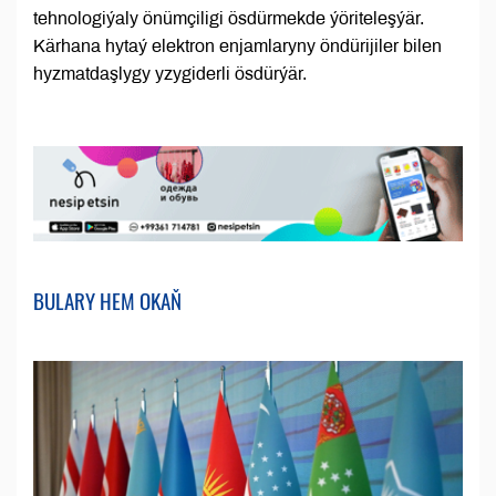
tehnologiýaly önümçiligi ösdürmekde ýöriteleşýär.
Kärhana hytaý elektron enjamlaryny öndürijiler bilen
hyzmatdaşlygy yzygiderli ösdürýär.
BULARY HEM OKAŇ