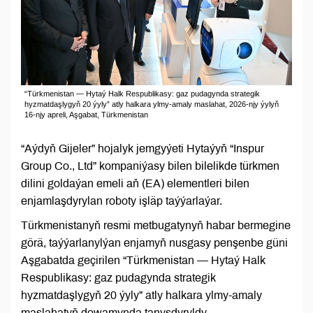
“Türkmenistan — Hytaý Halk Respublikasy: gaz pudagynda strategik
hyzmatdaşlygyň 20 ýyly” atly halkara ylmy-amaly maslahat, 2026-njy ýylyň
16-njy apreli, Aşgabat, Türkmenistan
“Aýdyň Gijeler” hojalyk jemgyýeti Hytaýyň “Inspur
Group Co., Ltd” kompaniýasy bilen bilelikde türkmen
dilini goldaýan emeli aň (EA) elementleri bilen
enjamlaşdyrylan roboty işläp taýýarlaýar.
Türkmenistanyň resmi metbugatynyň habar bermegine
görä, taýýarlanylýan enjamyň nusgasy penşenbe güni
Aşgabatda geçirilen “Türkmenistan — Hytaý Halk
Respublikasy: gaz pudagynda strategik
hyzmatdaşlygyň 20 ýyly” atly halkara ylmy-amaly
maslahatyň dowamynda tanyşdyryldy.