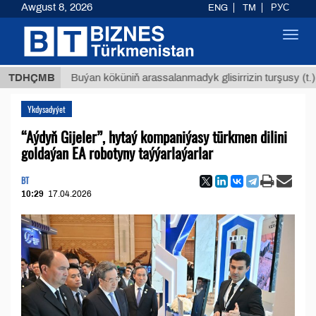
Awgust 8, 2026
ENG
TM
РУС
Toggl
navig
$1293
TDHÇMB
Buýan köküniň arassalanmadyk glisirrizin turşusy (t.)
Ykdysadyýet
“Aýdyň Gijeler”, hytaý kompaniýasy türkmen dilini
goldaýan EA robotyny taýýarlaýarlar
BT
10:29
17.04.2026