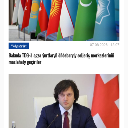
07.08.2026 - 13:07
Ykdysadyýet
Bakuda TDG-ä agza ýurtlaryň öňdebaryjy seljeriş merkezleriniň
maslahaty geçiriler