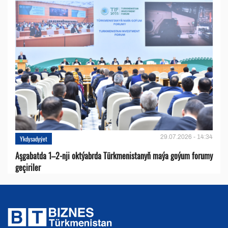
29.07.2026 - 14:34
Ykdysadyýet
Aşgabatda 1–2-nji oktýabrda Türkmenistanyň maýa goýum forumy
geçiriler