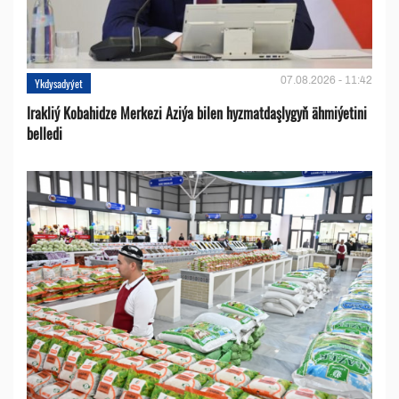
07.08.2026 - 11:42
Ykdysadyýet
Irakliý Kobahidze Merkezi Aziýa bilen hyzmatdaşlygyň ähmiýetini
belledi