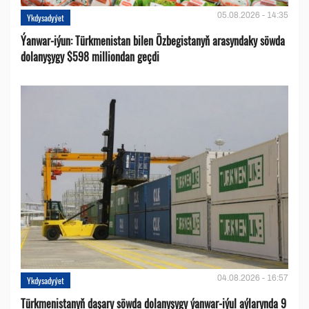
05.08.2026 - 14:35
Ykdysadyýet
Ýanwar-iýun: Türkmenistan bilen Özbegistanyň arasyndaky söwda
dolanyşygy $598 milliondan geçdi
04.08.2026 - 16:57
Ykdysadyýet
Türkmenistanyň daşary söwda dolanyşygy ýanwar-iýul aýlarynda 9