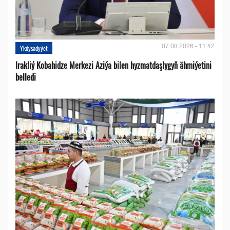
07.08.2026 - 11:42
Ykdysadyýet
Irakliý Kobahidze Merkezi Aziýa bilen hyzmatdaşlygyň ähmiýetini
belledi