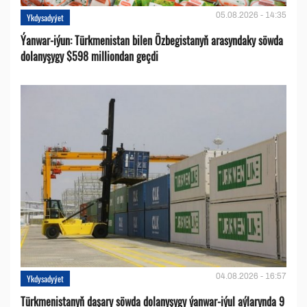
05.08.2026 - 14:35
Ykdysadyýet
Ýanwar-iýun: Türkmenistan bilen Özbegistanyň arasyndaky söwda
dolanyşygy $598 milliondan geçdi
04.08.2026 - 16:57
Ykdysadyýet
Türkmenistanyň daşary söwda dolanyşygy ýanwar-iýul aýlarynda 9