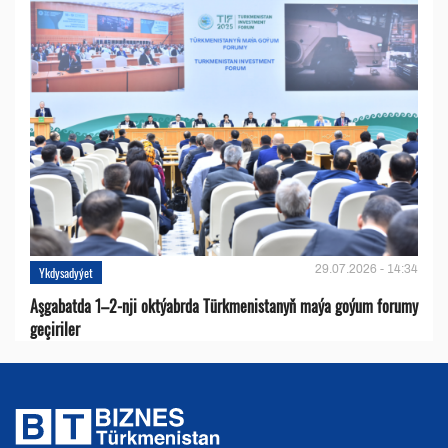
29.07.2026 - 14:34
Ykdysadyýet
Aşgabatda 1–2-nji oktýabrda Türkmenistanyň maýa goýum forumy
geçiriler