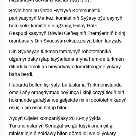
Şeýle hem bu ýerde Hytaýyň Kommunistik
partiýasynyň Merkezi komitetiniň Syýasy býurosynyň
hemişelik komitetiniň agzasy, Hytaý Halk
Respublikasynyň Döwlet Geňeşiniň Premýeriniň birinji
orunbasary Din Sýuesýan ekspozisiýa bilen tanyşdy.
Din Sýuesýan türkmen tarapynyň robototehnika
ulgamyndaky işläp taýýarlamalaryna hem-de türkmen
dilindäki emeli aň binýadynyň döredilmegine ýokary
baha berdi.
Habarda bellenilişi ýaly, bu taslama Türkmenistanda
emeli aňy ornaşdyrmak boýunça ilkinji çözgütleriň biri
hökmünde garalýar we geljekde milli robototehnikanyň
ösüşi üçin esas bolup biler.
Aýdyň Gijeler kompaniýasy 2016-njy ýylda
Türkmenistanyň Senagat we gurluşyk önümçiligi
ministrliginiň goldawy bilen döredildi we ol ýokary