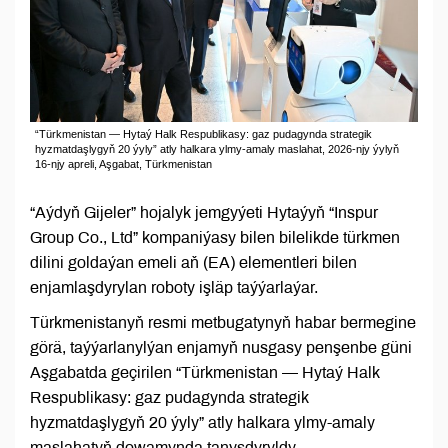
“Türkmenistan — Hytaý Halk Respublikasy: gaz pudagynda strategik
hyzmatdaşlygyň 20 ýyly” atly halkara ylmy-amaly maslahat, 2026-njy ýylyň
16-njy apreli, Aşgabat, Türkmenistan
“Aýdyň Gijeler” hojalyk jemgyýeti Hytaýyň “Inspur
Group Co., Ltd” kompaniýasy bilen bilelikde türkmen
dilini goldaýan emeli aň (EA) elementleri bilen
enjamlaşdyrylan roboty işläp taýýarlaýar.
Türkmenistanyň resmi metbugatynyň habar bermegine
görä, taýýarlanylýan enjamyň nusgasy penşenbe güni
Aşgabatda geçirilen “Türkmenistan — Hytaý Halk
Respublikasy: gaz pudagynda strategik
hyzmatdaşlygyň 20 ýyly” atly halkara ylmy-amaly
maslahatyň dowamynda tanyşdyryldy.