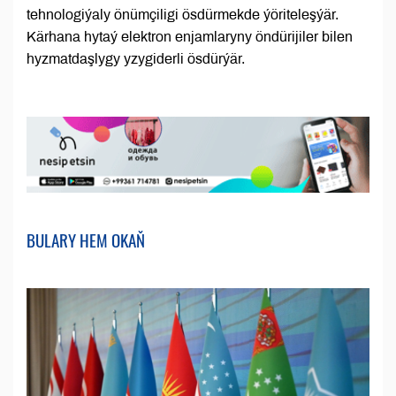
tehnologiýaly önümçiligi ösdürmekde ýöriteleşýär.
Kärhana hytaý elektron enjamlaryny öndürijiler bilen
hyzmatdaşlygy yzygiderli ösdürýär.
BULARY HEM OKAŇ