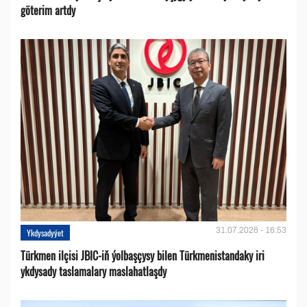
göterim artdy
31.07.2026 - 16:53
Ykdysadyýet
Türkmen ilçisi JBIC-iň ýolbaşçysy bilen Türkmenistandaky iri
ykdysady taslamalary maslahatlaşdy