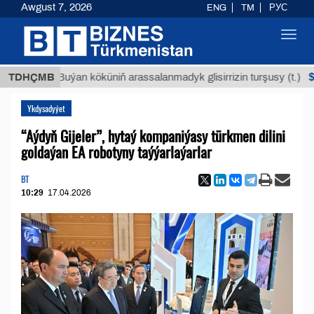
Awgust 7, 2026
ENG
TM
РУС
Toggl
navig
$12935,
TDHÇMB
Buýan köküniň arassalanmadyk glisirrizin turşusy (t.)
Ykdysadyýet
“Aýdyň Gijeler”, hytaý kompaniýasy türkmen dilini
goldaýan EA robotyny taýýarlaýarlar
BT
10:29
17.04.2026