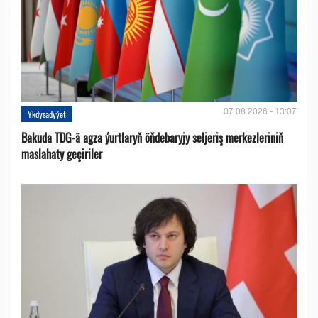
07.08.2026 - 13:07
Ykdysadyýet
Bakuda TDG-ä agza ýurtlaryň öňdebaryjy seljeriş merkezleriniň
maslahaty geçiriler