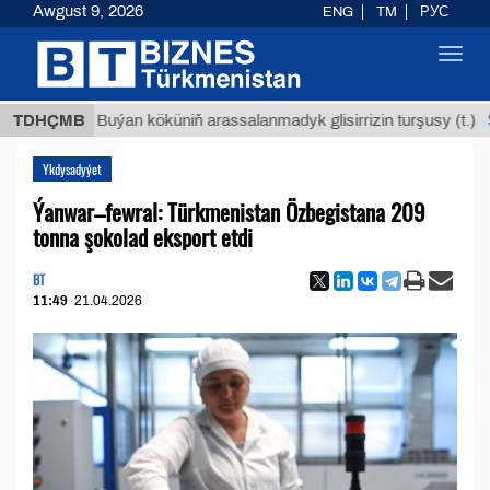
Awgust 9, 2026
ENG
TM
РУС
Toggl
navig
$12935
TDHÇMB
Buýan köküniň arassalanmadyk glisirrizin turşusy (t.)
Ykdysadyýet
Ýanwar–fewral: Türkmenistan Özbegistana 209
tonna şokolad eksport etdi
BT
11:49
21.04.2026