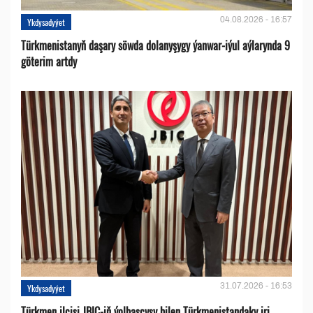
04.08.2026 - 16:57
Ykdysadyýet
Türkmenistanyň daşary söwda dolanyşygy ýanwar-iýul aýlarynda 9
göterim artdy
31.07.2026 - 16:53
Ykdysadyýet
Türkmen ilçisi JBIC-iň ýolbaşçysy bilen Türkmenistandaky iri