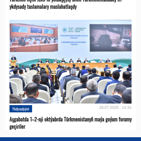
ykdysady taslamalary maslahatlaşdy
29.07.2026 - 14:34
Ykdysadyýet
Aşgabatda 1–2-nji oktýabrda Türkmenistanyň maýa goýum forumy
geçiriler