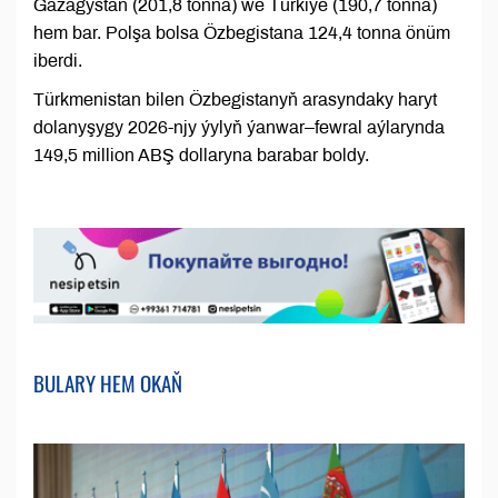
Gazagystan (201,8 tonna) we Türkiýe (190,7 tonna)
hem bar. Polşa bolsa Özbegistana 124,4 tonna önüm
iberdi.
Türkmenistan bilen Özbegistanyň arasyndaky haryt
dolanyşygy 2026-njy ýylyň ýanwar–fewral aýlarynda
149,5 million ABŞ dollaryna barabar boldy.
BULARY HEM OKAŇ