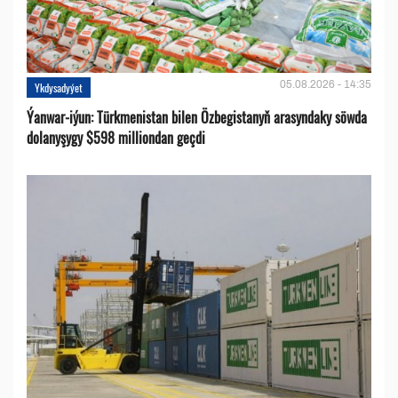
05.08.2026 - 14:35
Ykdysadyýet
Ýanwar-iýun: Türkmenistan bilen Özbegistanyň arasyndaky söwda
dolanyşygy $598 milliondan geçdi