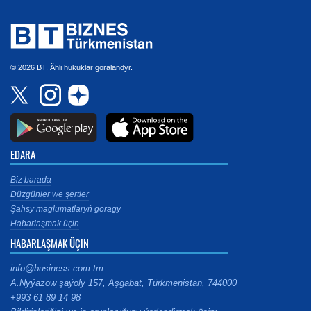
© 2026 BT. Ähli hukuklar goralandyr.
EDARA
Biz barada
Düzgünler we şertler
Şahsy maglumatlaryň goragy
Habarlaşmak üçin
HABARLAŞMAK ÜÇIN
info@business.com.tm
A.Nyýazow şaýoly 157, Aşgabat, Türkmenistan, 744000
+993 61 89 14 98