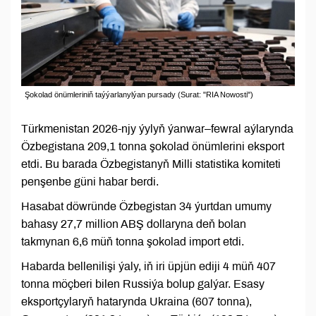
Şokolad önümleriniň taýýarlanylýan pursady (Surat: "RIA Nowosti")
Türkmenistan 2026-njy ýylyň ýanwar–fewral aýlarynda
Özbegistana 209,1 tonna şokolad önümlerini eksport
etdi. Bu barada Özbegistanyň Milli statistika komiteti
penşenbe güni habar berdi.
Hasabat döwründe Özbegistan 34 ýurtdan umumy
bahasy 27,7 million ABŞ dollaryna deň bolan
takmynan 6,6 müň tonna şokolad import etdi.
Habarda bellenilişi ýaly, iň iri üpjün ediji 4 müň 407
tonna möçberi bilen Russiýa bolup galýar. Esasy
eksportçylaryň hatarynda Ukraina (607 tonna),