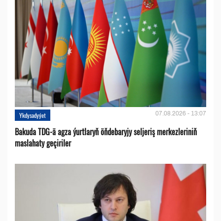
07.08.2026 - 13:07
Ykdysadyýet
Bakuda TDG-ä agza ýurtlaryň öňdebaryjy seljeriş merkezleriniň
maslahaty geçiriler