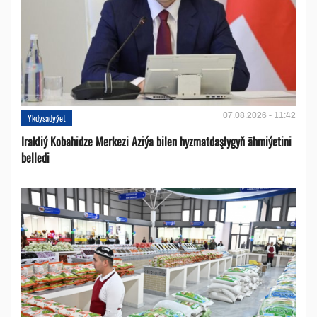
07.08.2026 - 11:42
Ykdysadyýet
Irakliý Kobahidze Merkezi Aziýa bilen hyzmatdaşlygyň ähmiýetini
belledi