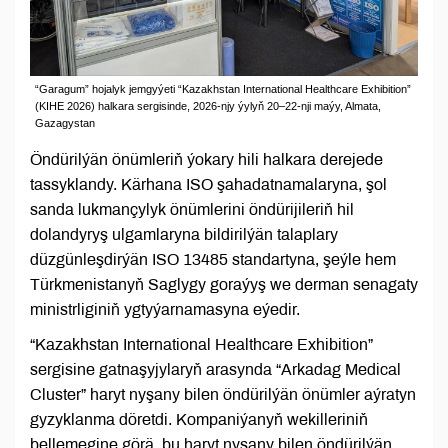
“Garagum” hojalyk jemgyýeti “Kazakhstan International Healthcare Exhibition”
(KIHE 2026) halkara sergisinde, 2026-njy ýylyň 20–22-nji maýy, Almata,
Gazagystan
Öndürilýän önümleriň ýokary hili halkara derejede
tassyklandy. Kärhana ISO şahadatnamalaryna, şol
sanda lukmançylyk önümlerini öndürijileriň hil
dolandyryş ulgamlaryna bildirilýän talaplary
düzgünleşdirýän ISO 13485 standartyna, şeýle hem
Türkmenistanyň Saglygy goraýyş we derman senagaty
ministrliginiň ygtyýarnamasyna eýedir.
“Kazakhstan International Healthcare Exhibition”
sergisine gatnaşyjylaryň arasynda “Arkadag Medical
Cluster” haryt nyşany bilen öndürilýän önümler aýratyn
gyzyklanma döretdi. Kompaniýanyň wekilleriniň
bellemegine görä, bu haryt nyşany bilen öndürilýän