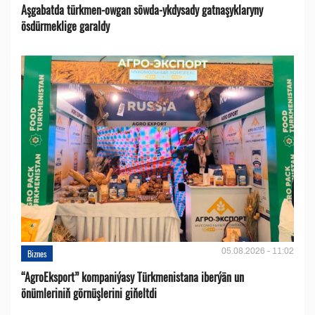
Aşgabatda türkmen-owgan söwda-ykdysady gatnaşyklaryny
ösdürmeklige garaldy
05.08.2026 - 11:02
Biznes
“AgroEksport” kompaniýasy Türkmenistana iberýän un
önümleriniň görnüşlerini giňeltdi