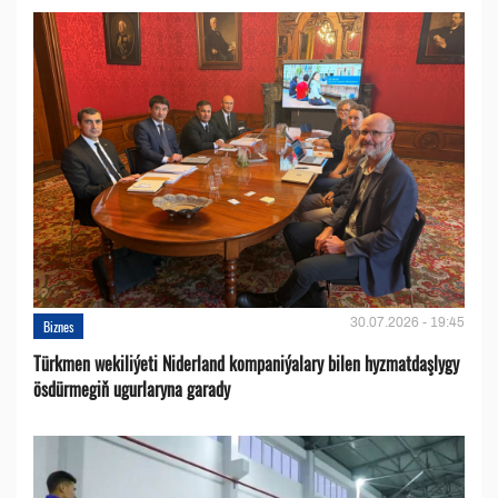
30.07.2026 - 19:45
Biznes
Türkmen wekiliýeti Niderland kompaniýalary bilen hyzmatdaşlygy
ösdürmegiň ugurlaryna garady