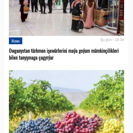
Şu gün - 16:34
Biznes
Owganystan türkmen işewürlerini maýa goýum mümkinçilikleri
bilen tanyşmaga çagyrýar