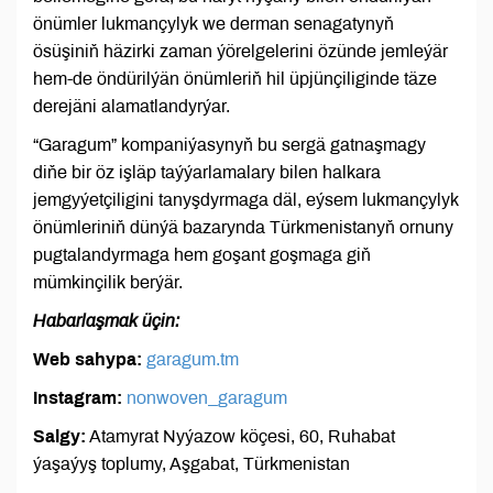
önümler lukmançylyk we derman senagatynyň
ösüşiniň häzirki zaman ýörelgelerini özünde jemleýär
hem-de öndürilýän önümleriň hil üpjünçiliginde täze
derejäni alamatlandyrýar.
“Garagum” kompaniýasynyň bu sergä gatnaşmagy
diňe bir öz işläp taýýarlamalary bilen halkara
jemgyýetçiligini tanyşdyrmaga däl, eýsem lukmançylyk
önümleriniň dünýä bazarynda Türkmenistanyň ornuny
pugtalandyrmaga hem goşant goşmaga giň
mümkinçilik berýär.
Habarlaşmak üçin:
Web sahypa:
garagum.tm
Instagram:
nonwoven_garagum
Salgy:
Atamyrat Nyýazow köçesi, 60, Ruhabat
ýaşaýyş toplumy, Aşgabat, Türkmenistan