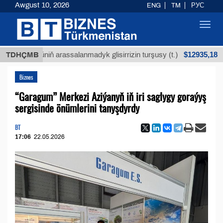
Awgust 10, 2026
ENG
TM
РУС
Toggl
navig
$12935,18
öküniň arassalanmadyk glisirrizin turşusy (t.)
TDHÇMB
Az 
Biznes
“Garagum” Merkezi Aziýanyň iň iri saglygy goraýyş
sergisinde önümlerini tanyşdyrdy
BT
17:06
22.05.2026