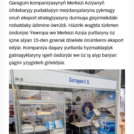
Garagum kompaniýasynyň Merkezi Aziýanyň
öňdebaryjy pudaklaýyn meýdançalaryna çykmagy
onuň eksport strategiýasyny durmuşa geçirmekdäki
nobatdaky ädimine öwrüldi. Häzirki wagtda türkmen
öndürijisi Ýewropa we Merkezi Aziýa ýurtlaryny öz
içine alýan 15-den gowrak döwlete önümlerini eksport
edýär. Kompaniýa daşary ýurtlarda hyzmatdaşlyk
gatnaşyklaryny işjeň ösdürýär we öz iş alyp barýan
çägini yzygiderli giňeldýär.