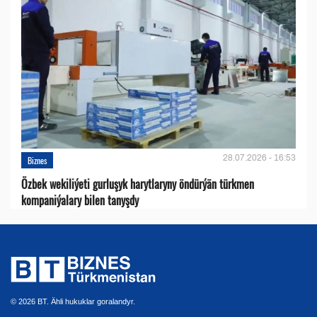
28.07.2026 - 16:53
Biznes
Özbek wekiliýeti gurluşyk harytlaryny öndürýän türkmen
kompaniýalary bilen tanyşdy
© 2026 BT. Ähli hukuklar goralandyr.