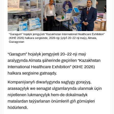
“Garagum” hojalyk jemgyýeti “Kazakhstan International Healthcare Exhibition”
(KIHE 2026) halkara sergisinde, 2026-njy ýylyň 20–22-nji maýy, Almata,
Gazagystan
“Garagum” hojalyk jemgyýeti 20–22-nji maý
aralygynda Almata şäherinde geçirilen “Kazakhstan
International Healthcare Exhibition” (KIHE 2026)
halkara sergisine gatnaşdy.
Kompaniýanyň diwarlygynda saglygy goraýyş,
arassaçylyk we senagat ulgamlarynda ulanmak üçin
niýetlenen lukmançylyk hem-de dokalmadyk
matalardan taýýarlanan önümleriň giň görnüşleri
hödürlendi.