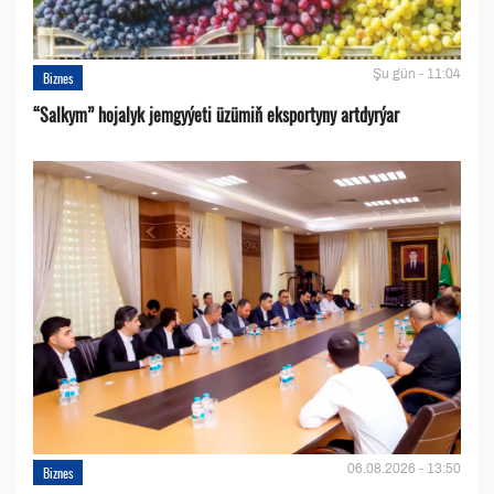
Şu gün - 11:04
Biznes
“Salkym” hojalyk jemgyýeti üzümiň eksportyny artdyrýar
06.08.2026 - 13:50
Biznes