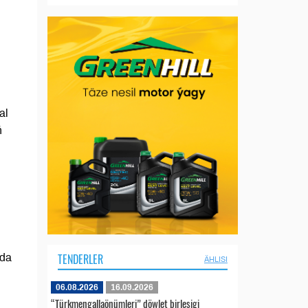
al
ň
TENDERLER
nda
ÄHLISI
06.08.2026
16.09.2026
“Türkmengallaönümleri” döwlet birleşigi