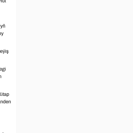
Hut
nyň
ny
eýiş
egi
n
Kitap
änden