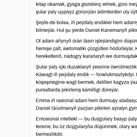
kitap okamak, gysga gezelenç etmek, güni me
şular ýaly ujypsyz görünýän ädimlerden uly üý
Şeýle-de bolsa, iň peýdaly endikler hem adam
bilmeýär. Hut şu ýerde Daniel Kanemanyň pikirle
Ol adam aňynyň örän täsin işleýändigini düşü
hemişe çalt, awtomatiki çözgütleri hödürleýär.
hereketleriň, nädogry kararlaryň we durmuşdak
Şular ýaly içki duzaklaryň ýesirine öwrülmezl
Käwagt iň peýdaly endik — howlukmazlykdyr.
köşeşmegine wagt bermek, delilleri kagyza ýa
pursatlarda pikirleniş kämilligi döreýär.
Emma iň rasional adam hem durmuşy aladasyz,
Daniel Goulmanyň ýazýan pikirleri aýratyn gym
Emosional intellekt — bu duýgulary basyp ýa
tersine, bu öz duýgularyňa düşünmek, olary 
bermezlikdir.