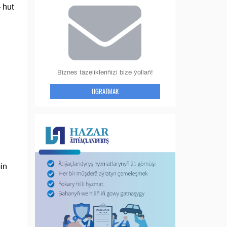
 hut
Biznes täzelikleriňizi bize ýollaň!
UGRATMAK
in