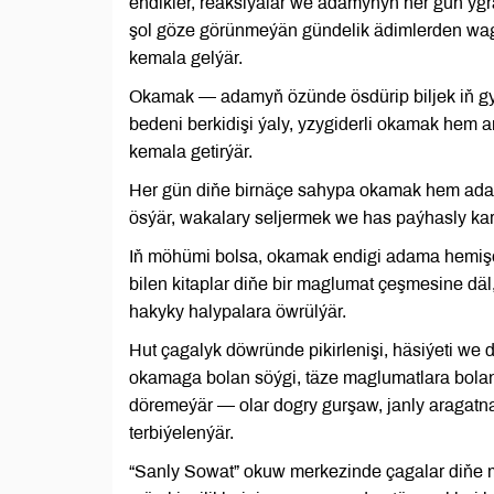
endikler, reaksiýalar we adamynyň her gün ygr
şol göze görünmeýän gündelik ädimlerden wagt
kemala gelýär.
Okamak — adamyň özünde ösdürip biljek iň gym
bedeni berkidişi ýaly, yzygiderli okamak hem 
kemala getirýär.
Her gün diňe birnäçe sahypa okamak hem adam
ösýär, wakalary seljermek we has paýhasly kar
Iň möhümi bolsa, okamak endigi adama hemiş
bilen kitaplar diňe bir maglumat çeşmesine dä
hakyky halypalara öwrülýär.
Hut çagalyk döwründe pikirlenişi, häsiýeti we 
okamaga bolan söýgi, täze maglumatlara bola
döremeýär — olar dogry gurşaw, janly aragat
terbiýelenýär.
“Sanly Sowat” okuw merkezinde çagalar diňe m