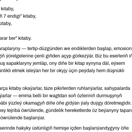
kitaby,
 7 endigi” kitaby,
itaby,
rar ber” kitaby.
taraplaryny — tertip-düzgünden we endiklerden başlap, emosion
iň ýörelgelerine çenli giňden açyp görkezýär. Biz bu eserleriň i
rmuş sapaklaryny jemläp, ony diňe bir kitap synyna däl, eýsem
likli etmek isleýän her bir okyjy üçin peýdaly hem düşnükli
a kitaby okaýarlar, täze pikirlerden ruhlanýarlar, sahypalarda
alaşýarlar — emma belli bir wagtdan soň özleriniň durmuşynyň
äbi ýüzleý okamagyň diňe öňe gidýän ýaly duýgy döretmegidir.
sy tejribä öwrülende, gündelik hereketlerde öz beýanyny tapa
 öwrülende başlanýar.
 eserinde hakyky üstünligiň hemişe içden başlanýandygyny öňe