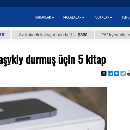
HABARLAR
MAKALALAR
PUDAKLAR
TEND
$300
 kükürtli ýakyş mazudy (t.)
"А" kysymly tehniki ýody (t
aşykly durmuş üçin 5 kitap