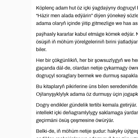
Köplenç adam hut öz içki ýagdaýyny dogruçyl
“Häzir men alada edýärin” diýen ýönekeý sözle
adama olaryň içinde ýitip gitmezlige we has 
paýhasly kararlar kabul etmäge kömek edýär. Net
ösüşiň iň möhüm ýörelgeleriniň birini ýatladýar
biler.
Her bir çökgünlikiň, her bir şowsuzlygyň we he
gaçanda däl-de, olardan netije çykarmagy öwr
dogruçyl soraglary bermek we durmuş sapakla
Bu kitaplaryň pikirlerine üns bilen seredeniňde
Oýlanyşyklylyk adama öz durmuşy üçin jogapkä
Dogry endikler gündelik tertibi kemala getirý
intellekt içki deňagramlylygy saklamaga ýarda
geçirmäni ösüş çeşmesine öwürýär.
Belki-de, iň möhüm netije şudur: hakyky üýtgeş