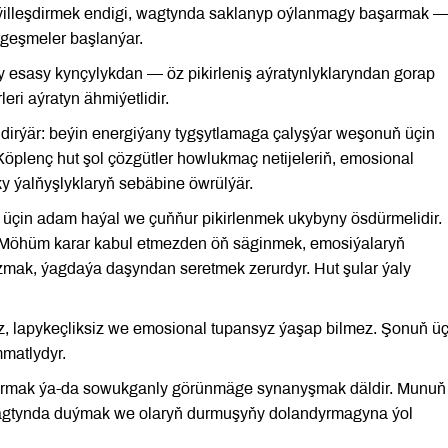
ýilleşdirmek endigi, wagtynda saklanyp oýlanmagy başarmak —
tgeşmeler başlanýar.
y esasy kynçylykdan — öz pikirleniş aýratynlyklaryndan gorap
ri aýratyn ähmiýetlidir.
ndirýär: beýin energiýany tygşytlamaga çalyşýar weşonuň üçin
 Köplenç hut şol çözgütler howlukmaç netijeleriň, emosional
y ýalňyşlyklaryň sebäbine öwrülýär.
ik üçin adam haýal we çuňňur pikirlenmek ukybyny ösdürmelidir.
 Möhüm karar kabul etmezden öň säginmek, emosiýalaryň
zmak, ýagdaýa daşyndan seretmek zerurdyr. Hut şular ýaly
 lapykeçliksiz we emosional tupansyz ýaşap bilmez. Şonuň üç
matlydyr.
tyrmak ýa-da sowukganly görünmäge synanyşmak däldir. Munuň
wagtynda duýmak we olaryň durmuşyňy dolandyrmagyna ýol