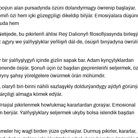
 boýun alan pursadynda özüni dolandyrmagy öwrenip başlaýar.
miň özi hem içki gözegçiligi dikeldip bilýär. Emosiýalara düşü
asuda hem
ijede, bu pikirleriň ählisi Reý Dalionyň filosofiýasynda birleşý
: agyry we ýalňyşlyklar ýeňlişiň däl-de, ösüşiň binýadyna öwrül
r bir ýalňyşlygyň içinde gizlin sapak bar. Adam kynçylyklardan
enende ösýär. Şonuň üçin öz başdan geçirenleriňi seljermek, ö
ryny şahsy ýörelgelere öwürmek örän möhümdir.
, olaryň biri-birini nähili sazlaşykly doldurýandygy aýdyň görüný
rçiligi almaga kömek edýär.
är. Haýal pikirlenmek howlukmaç kararlardan goraýar. Emosional
m berýär. Ýalňyşlyklary seljermek ukyby bolsa islendik başdan
meler hiç wagt birden ýüze çykmaýar. Durmuş pikirler, kararlar,