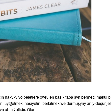
in hakyky ýolbeletlere öwrülen bäş kitaba syn bermegi makul bi
ini üýtgetmek, häsiýetini berkitmek we durmuşyny aňly-düşünjel
 ähmiýetlidir. Olar: