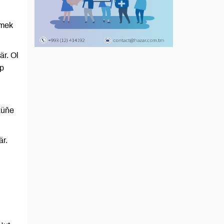
nmek
är. Ol
ip
züňe
är.