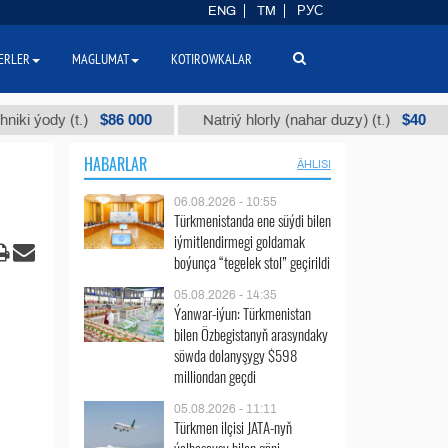
ENG
TM
РУС
ERLER
MAGLUMAT
KOTIROWKALAR
$86 000
$40
.)
Natriý hlorly (nahar duzy) (t.)
Garyşyk
HABARLAR
ÄHLISI
06.08.2026 - 10:55
Türkmenistanda ene süýdi bilen
iýmitlendirmegi goldamak
boýunça “tegelek stol” geçirildi
05.08.2026 - 14:35
Ýanwar-iýun: Türkmenistan
bilen Özbegistanyň arasyndaky
söwda dolanyşygy $598
milliondan geçdi
05.08.2026 - 11:11
Türkmen ilçisi JATA-nyň