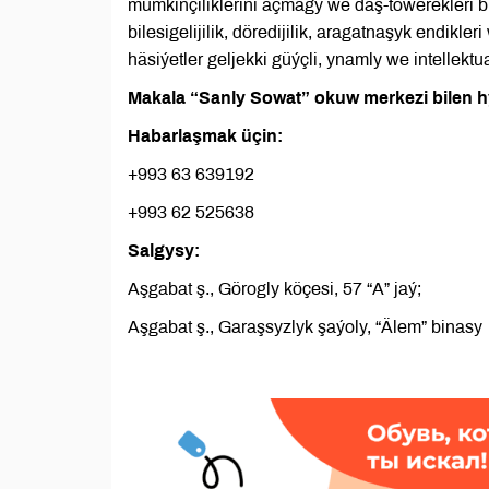
mümkinçiliklerini açmagy we daş-töwerekleri 
bilesigelijilik, döredijilik, aragatnaşyk endikl
häsiýetler geljekki güýçli, ynamly we intellek
Makala “Sanly Sowat” okuw merkezi bilen h
Habarlaşmak üçin:
+993 63 639192
+993 62 525638
Salgysy:
Aşgabat ş., Görogly köçesi, 57 “A” jaý;
Aşgabat ş., Garaşsyzlyk şaýoly, “Älem” binasy