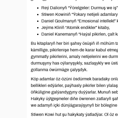
Reý Dalionyň “Ýörelgeler: Durmuş we iş” 
Stiwen Kowiniň “Ýokary netijeli adamlaryň
Daniel Goulmanyň “Emosional intellekt” k
Jeýms Kliriň “Atomik endikler” kitaby,
Daniel Kanemanyň “Haýal pikirlen, çalt ka
Bu kitaplaryň her biri şahsy ösüşiň iň möhüm 
kämillige, pikirlenişe hem-de karar kabul etmeg
gymmatly pikirlerini, amaly netijelerini we du
durmuşyny has oýlanyşykly, sazlaşykly we üstün
gollanma öwürmäge çalyşdyk.
Köp adamlar öz-özüni ösdürmek baradaky onlarç
bellikleri edýärler, paýhasly pikirler bilen yl
öňküligine galýandygyny duýýarlar. Munuň seb
Hakyky üýtgeşmeler diňe öwrenen zatlaryň şah
we adamyň içki dünýägaraýşynyň bir bölegine
Stiwen Kowi hut şu hakykaty ýatladýar. Ol öz