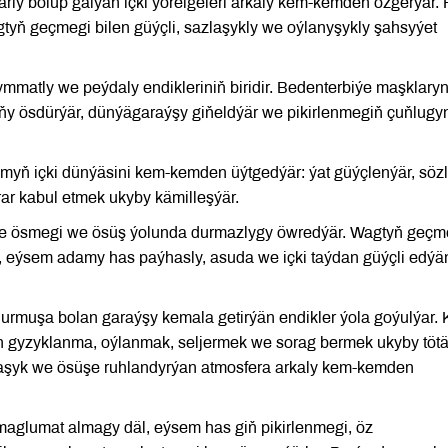
arly bolup galýan içki ýörelgeleri arkaly kem-kemden özgerýär. 
yň geçmegi bilen güýçli, sazlaşykly we oýlanyşykly şahsyýet
matly we peýdaly endikleriniň biridir. Bedenterbiýe maşklary
aňy ösdürýär, dünýägaraýşy giňeldýär we pikirlenmegiň çuňlugy
yň içki dünýäsini kem-kemden üýtgedýär: ýat güýçlenýär, sözl
ar kabul etmek ukyby kämilleşýär.
e ösmegi we ösüş ýolunda durmazlygy öwredýär. Wagtyň geçm
l, eýsem adamy has paýhasly, asuda we içki taýdan güýçli edýä
durmuşa bolan garaýşy kemala getirýän endikler ýola goýulýar. 
n gyzyklanma, oýlanmak, seljermek we sorag bermek ukyby töt
naşyk we ösüşe ruhlandyrýan atmosfera arkaly kem-kemden
aglumat almagy däl, eýsem has giň pikirlenmegi, öz