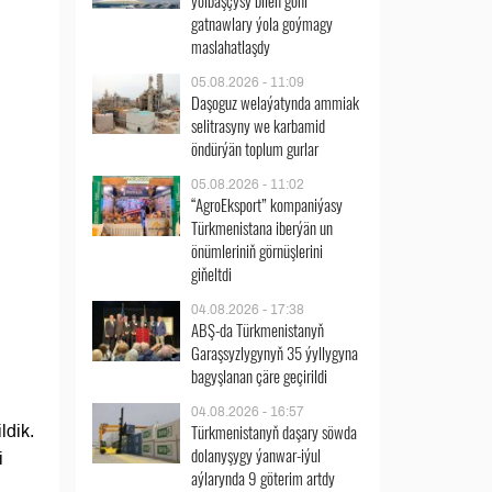
ýolbaşçysy bilen göni
gatnawlary ýola goýmagy
maslahatlaşdy
05.08.2026 - 11:09
Daşoguz welaýatynda ammiak
selitrasyny we karbamid
öndürýän toplum gurlar
05.08.2026 - 11:02
“AgroEksport” kompaniýasy
Türkmenistana iberýän un
önümleriniň görnüşlerini
giňeltdi
04.08.2026 - 17:38
ABŞ-da Türkmenistanyň
Garaşsyzlygynyň 35 ýyllygyna
bagyşlanan çäre geçirildi
04.08.2026 - 16:57
Türkmenistanyň daşary söwda
ldik.
dolanyşygy ýanwar-iýul
i
aýlarynda 9 göterim artdy