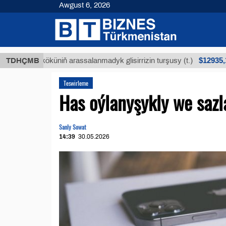
Awgust 6, 2026
$12935,18
köküniň arassalanmadyk glisirrizin turşusy (t.)
TDHÇMB
Az
Teswirleme
Has oýlanyşykly we sazl
Sanly Sowat
14:39
30.05.2026