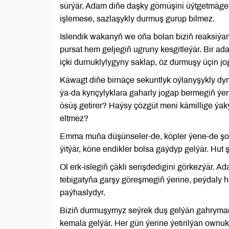
sürýär. Adam diňe daşky görnüşini üýtgetmäge 
işlemese, sazlaşykly durmuş gurup bilmez.
Islendik wakanyň we oňa bolan biziň reaksiýa
pursat hem geljegiň ugruny kesgitleýär. Bir ad
içki durnuklylygyny saklap, öz durmuşy üçin jog
Käwagt diňe birnäçe sekuntlyk oýlanyşykly dy
ýa-da kynçylyklara gaharly jogap bermegiň ýe
ösüş getirer? Haýsy çözgüt meni kämillige ýa
eltmez?
Emma muňa düşünseler-de, köpler ýene-de şol 
ýitýär, köne endikler bolsa gaýdyp gelýär. Hut
Ol erk-islegiň çäkli serişdedigini görkezýär. 
tebigatyňa garşy göreşmegiň ýerine, peýdaly h
paýhaslydyr.
Biziň durmuşymyz seýrek duş gelýän gahrymanç
kemala gelýär. Her gün ýerine ýetirilýän own