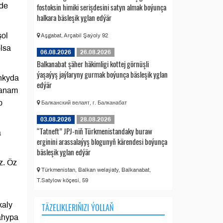
fostoksin himiki serişdesini satyn almak boýunça
nde
halkara bäsleşik yglan edýär
şol
Aşgabat, Arçabil Şaýoly 92
olsa
06.08.2026
26.08.2026
Balkanabat şäher häkimligi kottej görnüşli
ýaşaýyş jaýlaryny gurmak boýunça bäsleşik yglan
ankyda
edýär
danam
p
Балканский велаят, г. Балканабат
03.08.2026
28.08.2026
“Tatneft” JPJ-niň Türkmenistandaky buraw
a
erginini arassalaýyş blogunyň kärendesi boýunça
bäsleşik yglan edýär
z. Öz
Türkmenistan, Balkan welaýaty, Balkanabat,
T.Satylow köçesi, 59
kaly
TÄZELIKLERIŇIZI ÝOLLAŇ
ahypa