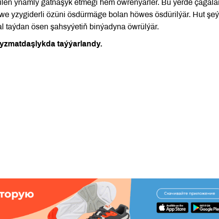
bilen ynamly gatnaşyk etmegi hem öwrenýärler. Bu ýerde çagala
eri we yzygiderli özüni ösdürmäge bolan höwes ösdürilýär. Hut şeý
tual taýdan ösen şahsyýetiň binýadyna öwrülýär.
yzmatdaşlykda taýýarlandy.