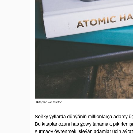
Kitaplar we telefon
Soňky ýyllarda dünýäniň millionlarça adamy üç
Bu kitaplar özüni has gowy tanamak, pikirleniş
gurmagy öwrenmek isleýän adamlar üçin aýratyn