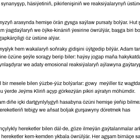
synanyşyp, häsiýetiniň, pikirlenişiniň we reaksiýalarynyň üstü
myzyň arasynda hemişe örän gysga saýlaw pursaty bolýar. Hut 
am ýagdaýlaryň we öýke-kinäniň ýesirine öwrülýär, başga biri b
apkärçiligi öz üstüne alýar.
myşlyk hem wakalaryň soňraky gidişini üýtgedip bilýär. Adam t
rine özüne şeýle soragy berip biler: haýsy jogap maňa hakykat
kynlaşdyrar we adaty emosional reaksiýalaryň aýlawyna gaýtary
bir mesele bilen ýüzbe-ýüz bolýarlar: gowy meýiller tiz wagtd
 şu ýerde Jeýms Kliriň açyp görkezýän pikiri aýratyn möhümdir.
Adam diňe içki dartgynlylygyň hasabyna özüni hemişe ýeňip bilme
ereketleriň tebigy we aňsat boljak gurşawyny döretmek has
ylykly hereketler bilen däl-de, göze ilmeýän gaýtalanmalar ar
uk hereketler kem-kemden ykbala öwrülýär. Her agşam birnäçe s