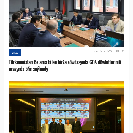
24.07.2026 - 09:18
Birža
Türkmenistan Belarus bilen birža söwdasynda GDA döwletleriniň
arasynda öňe saýlandy