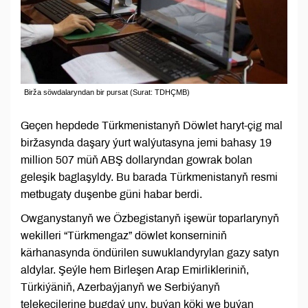
Birža söwdalaryndan bir pursat (Surat: TDHÇMB)
Geçen hepdede Türkmenistanyň Döwlet haryt-çig mal
biržasynda daşary ýurt walýutasyna jemi bahasy 19
million 507 müň ABŞ dollaryndan gowrak bolan
geleşik baglaşyldy. Bu barada Türkmenistanyň resmi
metbugaty duşenbe güni habar berdi.
Owganystanyň we Özbegistanyň işewür toparlarynyň
wekilleri “Türkmengaz” döwlet konserniniň
kärhanasynda öndürilen suwuklandyrylan gazy satyn
aldylar. Şeýle hem Birleşen Arap Emirlikleriniň,
Türkiýäniň, Azerbaýjanyň we Serbiýanyň
telekeçilerine bugdaý uny, buýan köki we buýan