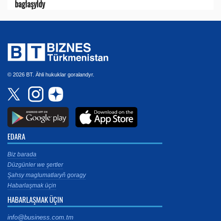
baglaşyldy
© 2026 BT. Ähli hukuklar goralandyr.
EDARA
Biz barada
Düzgünler we şertler
Şahsy maglumatlaryň goragy
Habarlaşmak üçin
HABARLAŞMAK ÜÇIN
info@business.com.tm