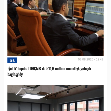
03.08.2026 - 12:48
Birža
Iýul IV hepde: TDHÇMB-da 511,6 million manatlyk geleşik
baglaşyldy