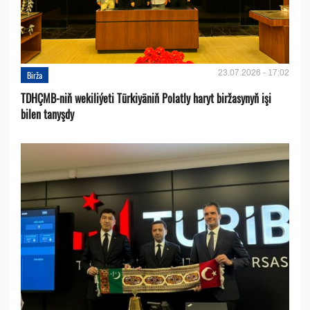
23.07.2026 - 17:02
Birža
TDHÇMB-niň wekiliýeti Türkiyäniň Polatly haryt biržasynyň işi
bilen tanyşdy