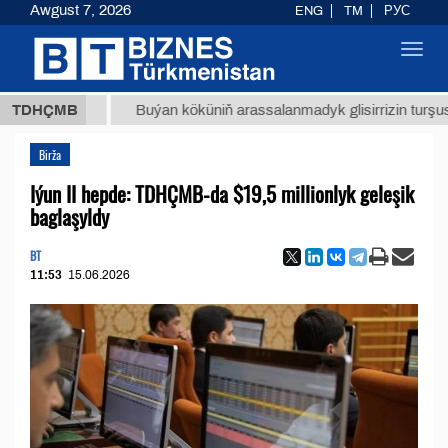
Awgust 7, 2026
ENG
TM
РУС
Toggl
navig
8 ТМТ
TDHÇMB
Buýan köküniň arassalanmadyk glisirrizin turşusy (t.)
Birža
Iýun II hepde: TDHÇMB-da $19,5 millionlyk geleşik
baglaşyldy
BT
11:53
15.06.2026