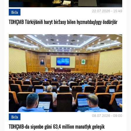
22.07.2026 - 15:49
Birža
TDHÇMB Türkiýäniň haryt biržasy bilen hyzmatdaşlygy ösdürýär
08.07.2026 - 09:00
Birža
TDHÇMB-da sişenbe güni 63,4 million manatlyk geleşik