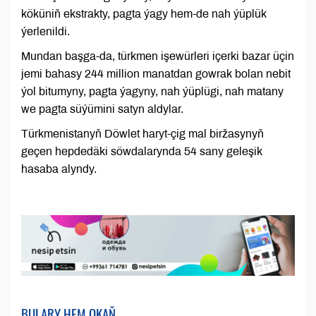
köküniň ekstrakty, pagta ýagy hem-de nah ýüplük
ýerlenildi.
Mundan başga-da, türkmen işewürleri içerki bazar üçin
jemi bahasy 244 million manatdan gowrak bolan nebit
ýol bitumyny, pagta ýagyny, nah ýüplügi, nah matany
we pagta süýümini satyn aldylar.
Türkmenistanyň Döwlet haryt-çig mal biržasynyň
geçen hepdedäki söwdalarynda 54 sany geleşik
hasaba alyndy.
BULARY HEM OKAŇ