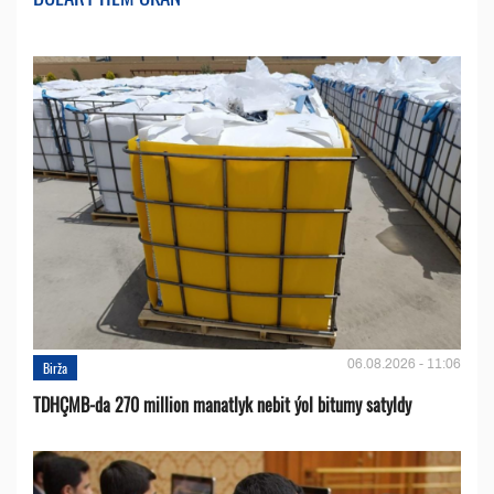
06.08.2026 - 11:06
Birža
TDHÇMB-da 270 million manatlyk nebit ýol bitumy satyldy