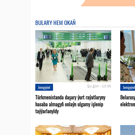
BULARY HEM OKAŇ
Şu gün - 13:45
Jemgyýet
Jemgyýe
Türkmenistanda daşary ýurt raýatlaryny
Belarus
hasaba almagyň onlaýn ulgamy işlenip
elektro
taýýarlanyldy