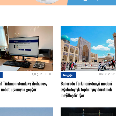
Şu gün - 10:01
06.08.2026 
t
Jemgyýet
yň Türkmenistandaky ilçihanasy
Buharada Türkmenistanyň medeni-
n nobat ulgamyna geçýär
syýahatçylyk toplumyny döretmek
meýilleşdirilýär