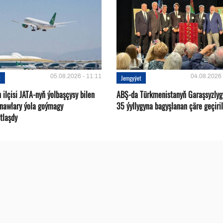
05.08.2026 - 11:11
04.08.2026 
t
Jemgyýet
ilçisi JATA-nyň ýolbaşçysy bilen
ABŞ-da Türkmenistanyň Garaşsyzlyg
tnawlary ýola goýmagy
35 ýyllygyna bagyşlanan çäre geçiril
tlaşdy