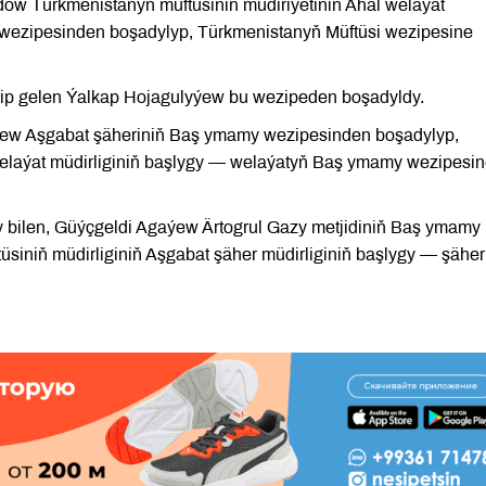
 Türkmenistanyň müftüsiniň müdiriýetiniň Ahal welaýat
wezipesinden boşadylyp, Türkmenistanyň Müftüsi wezipesine
irip gelen Ýalkap Hojagulyýew bu wezipeden boşadyldy.
w Aşgabat şäheriniň Baş ymamy wezipesinden boşadylyp,
welaýat müdirliginiň başlygy — welaýatyň Baş ymamy wezipesi
ry bilen, Güýçgeldi Agaýew Ärtogrul Gazy metjidiniň Baş ymamy
siniň müdirliginiň Aşgabat şäher müdirliginiň başlygy — şäher