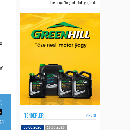
boýunça “tegelek stol” geçirildi
ne
iň
TENDERLER
ÄHLISI
06.08.2026
16.09.2026