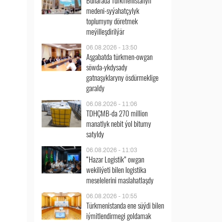
Buharada Türkmenistanyň
medeni-syýahatçylyk
toplumyny döretmek
meýilleşdirilýär
06.08.2026 - 13:50
Aşgabatda türkmen-owgan
söwda-ykdysady
gatnaşyklaryny ösdürmeklige
garaldy
06.08.2026 - 11:06
TDHÇMB-da 270 million
manatlyk nebit ýol bitumy
satyldy
06.08.2026 - 11:03
“Hazar Logistik” owgan
wekiliýeti bilen logistika
meselelerini maslahatlaşdy
06.08.2026 - 10:55
Türkmenistanda ene süýdi bilen
iýmitlendirmegi goldamak