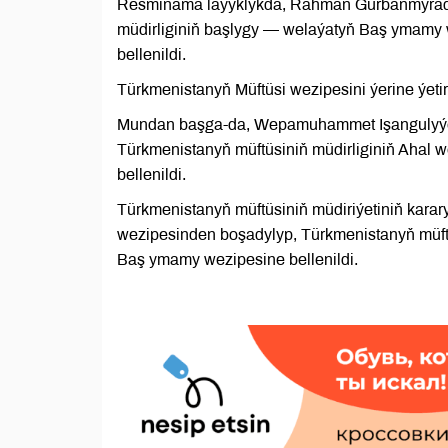
Resminama laýyklykda, Rahman Gurbanmyradow
müdirliginiň başlygy — welaýatyň Baş ymamy 
bellenildi.
Türkmenistanyň Müftüsi wezipesini ýerine ýet
Mundan başga-da, Wepamuhammet Işangulyýe
Türkmenistanyň müftüsiniň müdirliginiň Ahal 
bellenildi.
Türkmenistanyň müftüsiniň müdiriýetiniň kara
wezipesinden boşadylyp, Türkmenistanyň müftü
Baş ymamy wezipesine bellenildi.