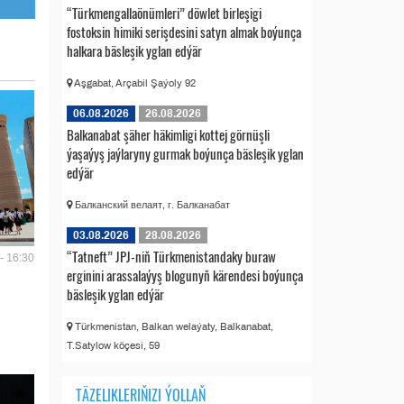
“Türkmengallaönümleri” döwlet birleşigi
fostoksin himiki serişdesini satyn almak boýunça
halkara bäsleşik yglan edýär
Aşgabat, Arçabil Şaýoly 92
06.08.2026
26.08.2026
Balkanabat şäher häkimligi kottej görnüşli
ýaşaýyş jaýlaryny gurmak boýunça bäsleşik yglan
edýär
Балканский велаят, г. Балканабат
03.08.2026
28.08.2026
“Tatneft” JPJ-niň Türkmenistandaky buraw
- 16:30
erginini arassalaýyş blogunyň kärendesi boýunça
bäsleşik yglan edýär
Türkmenistan, Balkan welaýaty, Balkanabat,
T.Satylow köçesi, 59
TÄZELIKLERIŇIZI ÝOLLAŇ