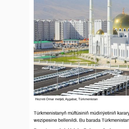
Hezreti Omar metjidi, Aşgabat, Türkmenistan
Türkmenistanyň müftüsiniň müdiriýetiniň kar
wezipesine bellenildi. Bu barada Türkmenista