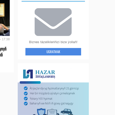
- 17:38
Biznes täzelikleriňizi bize ýollaň!
ynyň
UGRATMAK
di