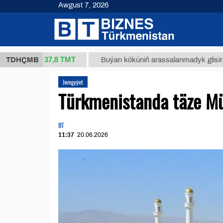
Awgust 7, 2026
37,8 ТМТ
 (kg.)
TDHÇMB
Buýan köküniň arassalanmadyk glisirrizin tu
Jemgyýet
Türkmenistanda täze Müf
BT
11:37
20.06.2026