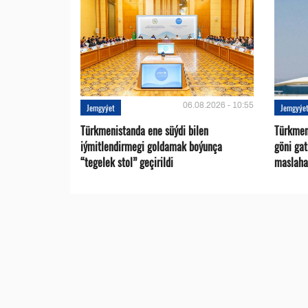
06.08.2026 - 10:55
Jemgyýet
Jemgyýe
Türkmenistanda ene süýdi bilen
Türkmen 
iýmitlendirmegi goldamak boýunça
göni ga
“tegelek stol” geçirildi
maslaha