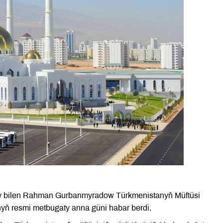
ary bilen Rahman Gurbanmyradow Türkmenistanyň Müftüsi
nyň resmi metbugaty anna güni habar berdi.