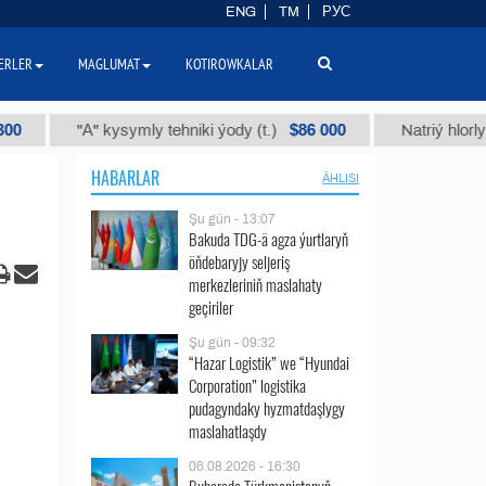
ENG
TM
РУС
ERLER
MAGLUMAT
KOTIROWKALAR
$86 000
"А" kysymly tehniki ýody (t.)
Natriý hlorly (naha
HABARLAR
ÄHLISI
Şu gün - 13:07
Bakuda TDG-ä agza ýurtlaryň
öňdebaryjy seljeriş
merkezleriniň maslahaty
geçiriler
Şu gün - 09:32
“Hazar Logistik” we “Hyundai
Corporation” logistika
pudagyndaky hyzmatdaşlygy
maslahatlaşdy
06.08.2026 - 16:30