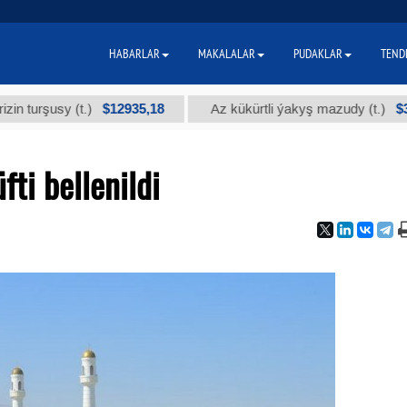
HABARLAR
MAKALALAR
PUDAKLAR
TEND
$12935,18
$300
rşusy (t.)
Az kükürtli ýakyş mazudy (t.)
ti bellenildi