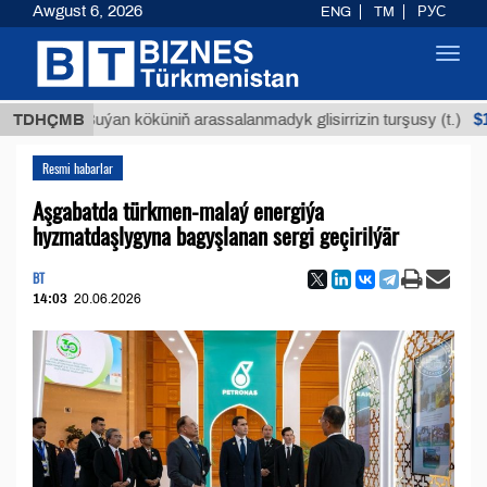
Awgust 6, 2026
ENG
TM
РУС
Toggl
navig
$12935,1
TDHÇMB
Buýan köküniň arassalanmadyk glisirrizin turşusy (t.)
Resmi habarlar
Aşgabatda türkmen-malaý energiýa
hyzmatdaşlygyna bagyşlanan sergi geçirilýär
BT
14:03
20.06.2026