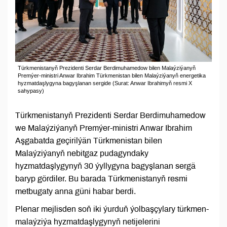
Türkmenistanyň Prezidenti Serdar Berdimuhamedow bilen Malaýziýanyň
Premýer-ministri Anwar Ibrahim Türkmenistan bilen Malaýziýanyň energetika
hyzmatdaşlygyna bagyşlanan sergide (Surat: Anwar Ibrahimyň resmi X
sahypasy)
Türkmenistanyň Prezidenti Serdar Berdimuhamedow
we Malaýziýanyň Premýer-ministri Anwar Ibrahim
Aşgabatda geçirilýän Türkmenistan bilen
Malaýziýanyň nebitgaz pudagyndaky
hyzmatdaşlygynyň 30 ýyllygyna bagyşlanan sergä
baryp gördiler. Bu barada Türkmenistanyň resmi
metbugaty anna güni habar berdi.
Plenar mejlisden soň iki ýurduň ýolbaşçylary türkmen-
malaýziýa hyzmatdaşlygynyň netijelerini