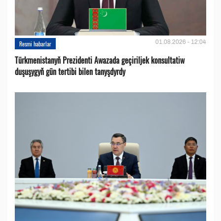
01.08.2026 - 12:04
Resmi habarlar
Türkmenistanyň Prezidenti Awazada geçiriljek konsultatiw
duşuşygyň gün tertibi bilen tanyşdyrdy