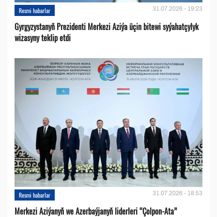
31.07.2026 - 19:23
Resmi habarlar
Gyrgyzystanyň Prezidenti Merkezi Aziýa üçin bitewi syýahatçylyk
wizasyny teklip etdi
31.07.2026 - 18:53
Resmi habarlar
Merkezi Aziýanyň we Azerbaýjanyň liderleri “Çolpon-Ata”