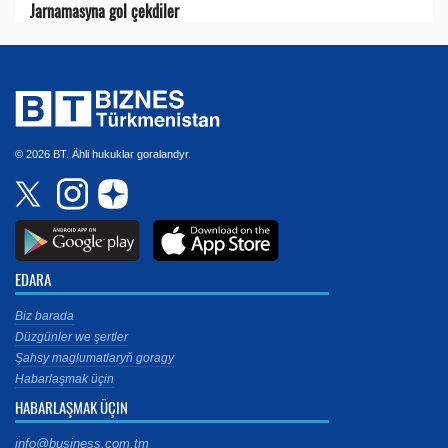
Jarnamasyna gol çekdiler
© 2026 BT. Ähli hukuklar goralandyr.
EDARA
Biz barada
Düzgünler we şertler
Şahsy maglumatlaryň goragy
Habarlaşmak üçin
HABARLAŞMAK ÜÇIN
info@business.com.tm