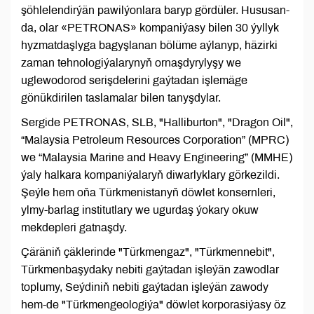
şöhlelendirýän pawilýonlara baryp gördüler. Hususan-
da, olar «PETRONAS» kompaniýasy bilen 30 ýyllyk
hyzmatdaşlyga bagyşlanan bölüme aýlanyp, häzirki
zaman tehnologiýalarynyň ornaşdyrylyşy we
uglewodorod serişdelerini gaýtadan işlemäge
gönükdirilen taslamalar bilen tanyşdylar.
Sergide PETRONAS, SLB, "Halliburton", "Dragon Oil",
“Malaysia Petroleum Resources Corporation” (MPRC)
we “Malaysia Marine and Heavy Engineering” (MMHE)
ýaly halkara kompaniýalaryň diwarlyklary görkezildi.
Şeýle hem oňa Türkmenistanyň döwlet konsernleri,
ylmy-barlag institutlary we ugurdaş ýokary okuw
mekdepleri gatnaşdy.
Çäräniň çäklerinde "Türkmengaz", "Türkmennebit",
Türkmenbaşydaky nebiti gaýtadan işleýän zawodlar
toplumy, Seýdiniň nebiti gaýtadan işleýän zawody
hem-de "Türkmengeologiýa" döwlet korporasiýasy öz