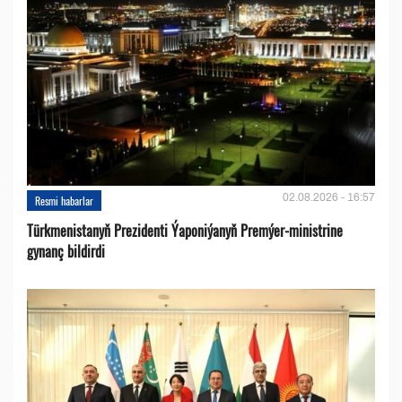
02.08.2026 - 16:57
Resmi habarlar
Türkmenistanyň Prezidenti Ýaponiýanyň Premýer-ministrine
gynanç bildirdi