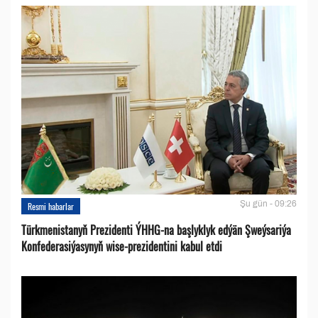
Şu gün - 09:26
Resmi habarlar
Türkmenistanyň Prezidenti ÝHHG-na başlyklyk edýän Şweýsariýa
Konfederasiýasynyň wise-prezidentini kabul etdi