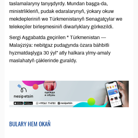
taslamalaryny tanyşdyrdy. Mundan başga-da,
ministrlikleriň, pudak edaralarynyň, ýokary okuw
mekdepleriniň we Türkmenistanyň Senagatçylar we
telekeçiler birleşmesiniň diwarlyklary görkezildi.
Sergi Aşgabatda geçirilen " Türkmenistan —
Malaýziýa: nebitgaz pudagynda özara bähbitli
hyzmatdaşlyga 30 ýyl” atly halkara ylmy-amaly
maslahatyň çäklerinde guraldy.
BULARY HEM OKAŇ