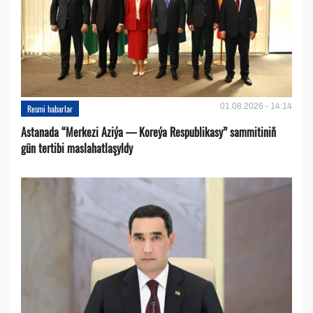
01.08.2026 - 14:14
Resmi habarlar
Astanada “Merkezi Aziýa — Koreýa Respublikasy” sammitiniň
gün tertibi maslahatlaşyldy