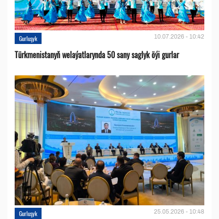
10.07.2026 - 10:42
Gurluşyk
Türkmenistanyň welaýatlarynda 50 sany saglyk öýi gurlar
25.05.2026 - 10:48
Gurluşyk