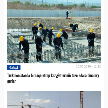
16.05.2026 - 12:22
Gurluşyk
Türkmenistanda birnäçe etrap kazyýetleriniň täze edara binalary
gurlar