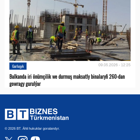
09.05.2026 - 12:25
Gurluşyk
Balkanda iri önümçilik we durmuş maksatly binalaryň 260-dan
gowragy gurulýar
© 2026 BT. Ähli hukuklar goralandyr.