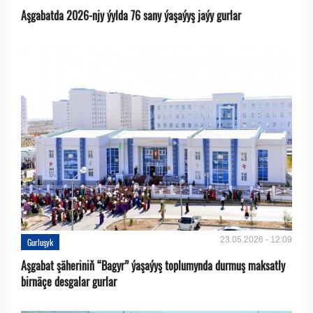
Aşgabatda 2026-njy ýylda 76 sany ýaşaýyş jaýy gurlar
23.05.2026 - 12:09
Gurluşyk
Aşgabat şäheriniň “Bagyr” ýaşaýyş toplumynda durmuş maksatly
birnäçe desgalar gurlar