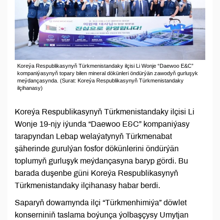
Koreýa Respublikasynyň Türkmenistandaky ilçisi Li Wonje “Daewoo E&C”
kompaniýasynyň topary bilen mineral dökünleri öndürýän zawodyň gurluşyk
meýdançasynda. (Surat: Koreýa Respublikasynyň Türkmenistandaky
ilçihanasy)
Koreýa Respublikasynyň Türkmenistandaky ilçisi Li
Wonje 19-njy iýunda “Daewoo E&C” kompaniýasy
tarapyndan Lebap welaýatynyň Türkmenabat
şäherinde gurulýan fosfor dökünlerini öndürýän
toplumyň gurluşyk meýdançasyna baryp gördi. Bu
barada duşenbe güni Koreýa Respublikasynyň
Türkmenistandaky ilçihanasy habar berdi.
Saparyň dowamynda ilçi “Türkmenhimiýa” döwlet
konserniniň taslama boýunça ýolbaşçysy Umytjan