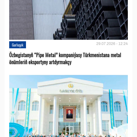
29.07.2026 - 12:24
Gurluşyk
Özbegistanyň “Pipe Metal” kompaniýasy Türkmenistana metal
önümleriň eksportyny artdyrmakçy