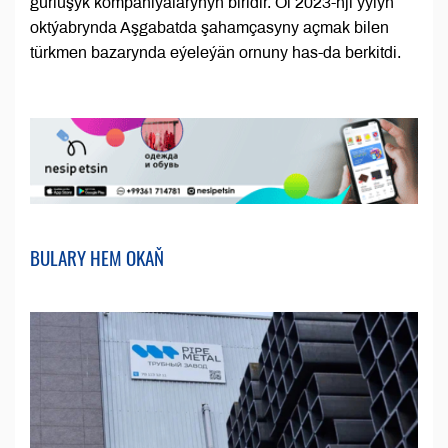
gurluşyk kompaniýalarynyň biridir. Ol 2023-nji ýylyň
oktýabrynda Aşgabatda şahamçasyny açmak bilen
türkmen bazarynda eýeleýän ornuny has-da berkitdi.
BULARY HEM OKAŇ