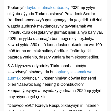
Toplumyň
düýbüni tutmak dabarasy
2025-nji ýylyň
oktýabr aýynda Türkmenistanyň Prezidenti Serdar
Berdimuhamedowyň gatnaşmagynda geçirildi. Häzirki
wagtda gurluşyk meýdançasyny taýýarlamak we
infrastruktura desgalaryny gurmak işleri alnyp barylýar.
2028-nji ýylda ulanmaga berilmegi meýilleşdirilýän
zawod ýylda 350 müň tonna fosfor dökünlerini we 100
müň tonna ammiak sulfaty öndürer. Önüm içerki
bazarda ýerlenip, daşary ýurtlara hem eksport ediler.
S.A.Nyýazow adyndaky Türkmenabat himiýa
zawodynyň binýadynda bu
toplumy taslamak we
gurmak
boýunça “Türkmenhimiýa” döwlet konserni
bilen “Daewoo Engineering & Construction”
kompaniýasynyň arasyndaky şertnama 2025-nji ýylyň
maý aýynda gol çekildi.
“Daewoo E&C” Koreýa Respublikasynyň iri inžener-