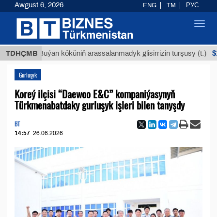
Awgust 6, 2026
ENG
TM
РУС
Toggl
navig
$12935,1
TDHÇMB
Buýan köküniň arassalanmadyk glisirrizin turşusy (t.)
Gurluşyk
Koreý ilçisi “Daewoo E&C” kompaniýasynyň
Türkmenabatdaky gurluşyk işleri bilen tanyşdy
BT
14:57
26.06.2026