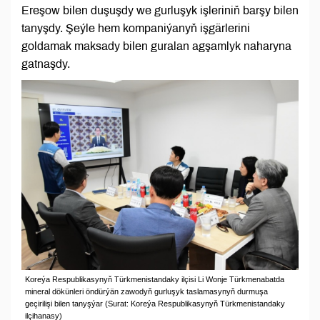
Ereşow bilen duşuşdy we gurluşyk işleriniň barşy bilen
tanyşdy. Şeýle hem kompaniýanyň işgärlerini
goldamak maksady bilen guralan agşamlyk naharyna
gatnaşdy.
Koreýa Respublikasynyň Türkmenistandaky ilçisi Li Wonje Türkmenabatda
mineral dökünleri öndürýän zawodyň gurluşyk taslamasynyň durmuşa
geçirilişi bilen tanyşýar (Surat: Koreýa Respublikasynyň Türkmenistandaky
ilçihanasy)