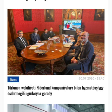
30.07.2026 - 19:45
Biznes
Türkmen wekiliýeti Niderland kompaniýalary bilen hyzmatdaşlygy
ösdürmegiň ugurlaryna garady