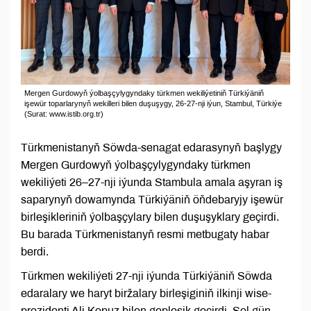
Mergen Gurdowyň ýolbaşçylygyndaky türkmen wekiliýetiniň Türkiýäniň
işewür toparlarynyň wekilleri bilen duşuşygy, 26-27-nji iýun, Stambul, Türkiýe
(Surat: www.istib.org.tr)
Türkmenistanyň Söwda-senagat edarasynyň başlygy
Mergen Gurdowyň ýolbaşçylygyndaky türkmen
wekiliýeti 26–27-nji iýunda Stambula amala aşyran iş
saparynyň dowamynda Türkiýäniň öňdebaryjy işewür
birleşikleriniň ýolbaşçylary bilen duşuşyklary geçirdi.
Bu barada Türkmenistanyň resmi metbugaty habar
berdi.
Türkmen wekiliýeti 27-nji iýunda Türkiýäniň Söwda
edaralary we haryt biržalary birleşiginiň ilkinji wise-
prezidenti Ali Kopuz bilen gepleşik geçirdi. Şol gün