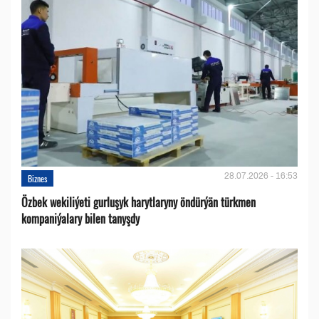
28.07.2026 - 16:53
Biznes
Özbek wekiliýeti gurluşyk harytlaryny öndürýän türkmen
kompaniýalary bilen tanyşdy