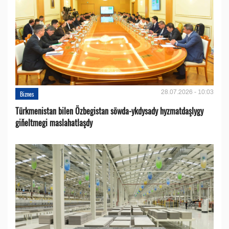
28.07.2026 - 10:03
Biznes
Türkmenistan bilen Özbegistan söwda-ykdysady hyzmatdaşlygy
giňeltmegi maslahatlaşdy