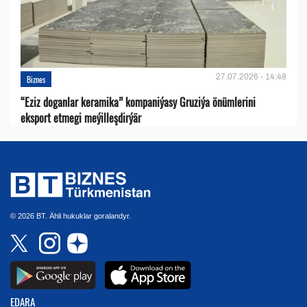
27.07.2026 - 14:48
Biznes
“Eziz doganlar keramika” kompaniýasy Gruziýa önümlerini
eksport etmegi meýilleşdirýär
© 2026 BT. Ähli hukuklar goralandyr.
EDARA