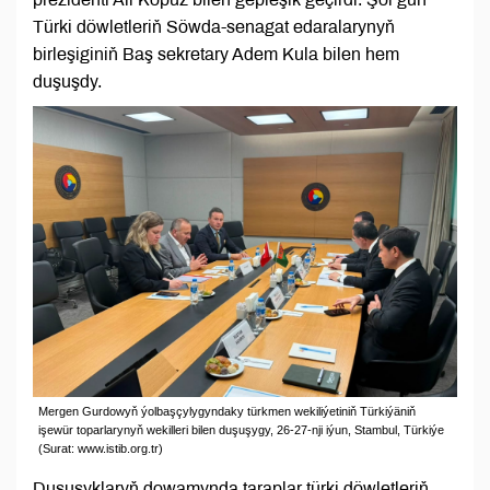
Türki döwletleriň Söwda-senagat edaralarynyň
birleşiginiň Baş sekretary Adem Kula bilen hem
duşuşdy.
Mergen Gurdowyň ýolbaşçylygyndaky türkmen wekiliýetiniň Türkiýäniň
işewür toparlarynyň wekilleri bilen duşuşygy, 26-27-nji iýun, Stambul, Türkiýe
(Surat: www.istib.org.tr)
Duşuşyklaryň dowamynda taraplar türki döwletleriň