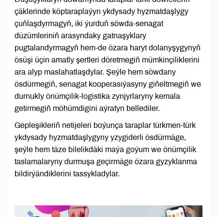
çäklerinde köptaraplaýyn ykdysady hyzmatdaşlygy
çuňlaşdyrmagyň, iki ýurduň söwda-senagat
düzümleriniň arasyndaky gatnaşyklary
pugtalandyrmagyň hem-de özara haryt dolanyşygynyň
ösüşi üçin amatly şertleri döretmegiň mümkinçiliklerini
ara alyp maslahatlaşdylar. Şeýle hem söwdany
ösdürmegiň, senagat kooperasiýasyny giňeltmegiň we
durnukly önümçilik-logistika zynjyrlaryny kemala
getirmegiň möhümdigini aýratyn bellediler.
Gepleşikleriň netijeleri boýunça taraplar türkmen-türk
ykdysady hyzmatdaşlygyny yzygiderli ösdürmäge,
şeýle hem täze bilelikdäki maýa goýum we önümçilik
taslamalaryny durmuşa geçirmäge özara gyzyklanma
bildirýändiklerini tassykladylar.