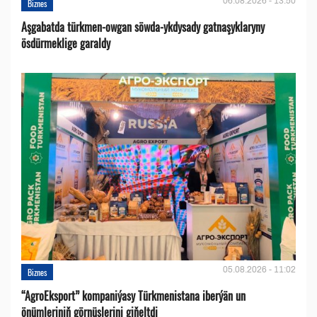
06.08.2026 - 13:50
Biznes
Aşgabatda türkmen-owgan söwda-ykdysady gatnaşyklaryny
ösdürmeklige garaldy
05.08.2026 - 11:02
Biznes
“AgroEksport” kompaniýasy Türkmenistana iberýän un
önümleriniň görnüşlerini giňeltdi