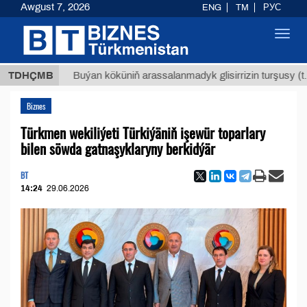
Awgust 7, 2026
ENG
TM
РУС
Toggl
navig
$1293
TDHÇMB
Buýan köküniň arassalanmadyk glisirrizin turşusy (t.)
Biznes
Türkmen wekiliýeti Türkiýäniň işewür toparlary
bilen söwda gatnaşyklaryny berkidýär
BT
14:24
29.06.2026