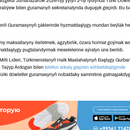
geldi Jumanazarow 2026-njy ýylyň 2-nji iýulynda Türki Döwle
iýew bilen guramanyň sekretariatynda duşuşyk geçirdi. Bu b
eriň Guramasynyň çäklerinde hyzmatdaşlygy mundan beýläk h
my maksatlaryny ilerletmek, agzybirlik, özara hormat goýmak w
tdaşlygy pugtalandyrmak meselelerine aýratyn üns berildi.
Milli Lideri, Türkmenistanyň Halk Maslahatynyň Başlygy Gurba
 Taýyp Ärdogan bilen
telefon arkaly geçiren söhbetdeşliginde
 Türki döwletler guramasynyň nobatdaky sammitine gatnaşjakdy