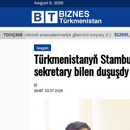
Awgust 6, 2026
$12935,18
ýan köküniň arassalanmadyk glisirrizin turşusy (t.)
TDHÇMB
Jemgyýet
Türkmenistanyň Stambu
sekretary bilen duşuşdy
BT
15:07
03.07.2026