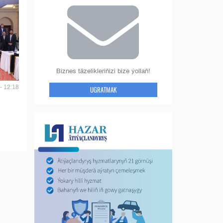
Biznes täzelikleriňizi bize ýollaň!
- 12:18
UGRATMAK