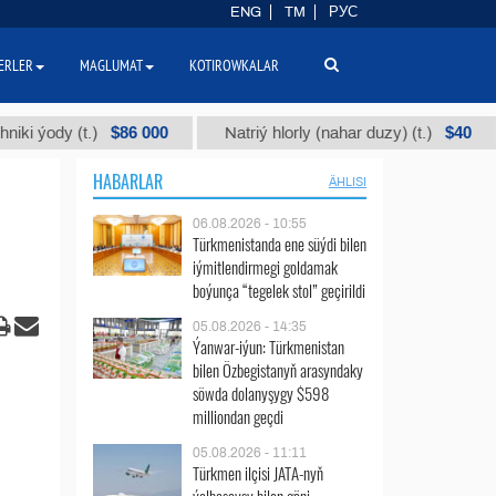
ENG
TM
РУС
ERLER
MAGLUMAT
KOTIROWKALAR
$86 000
$40
y (t.)
Natriý hlorly (nahar duzy) (t.)
Gar
HABARLAR
ÄHLISI
06.08.2026 - 10:55
Türkmenistanda ene süýdi bilen
iýmitlendirmegi goldamak
boýunça “tegelek stol” geçirildi
05.08.2026 - 14:35
Ýanwar-iýun: Türkmenistan
bilen Özbegistanyň arasyndaky
söwda dolanyşygy $598
milliondan geçdi
05.08.2026 - 11:11
Türkmen ilçisi JATA-nyň