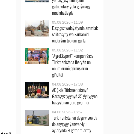
ýolbaşçysy bilen göni
gatnawlary ýola goýmagy
maslahatlaşdy
05.08.2026 - 11:09
Daşoguz welaýatynda ammiak
selitrasyny we karbamid
öndürýän toplum gurlar
05.08.2026 - 11:02
“AgroEksport” kompaniýasy
Türkmenistana iberýän un
önümleriniň görnüşlerini
giňeltdi
04.08.2026 - 17:38
ABŞ-da Türkmenistanyň
Garaşsyzlygynyň 35 ýyllygyna
bagyşlanan çäre geçirildi
04.08.2026 - 16:57
Türkmenistanyň daşary söwda
dolanyşygy ýanwar-iýul
aýlarynda 9 göterim artdy