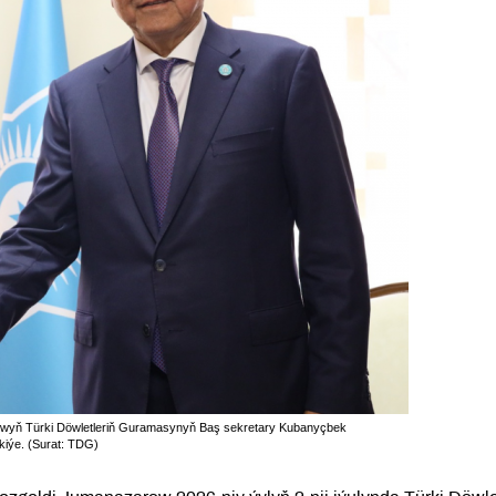
wyň Türki Döwletleriň Guramasynyň Baş sekretary Kubanyçbek
rkiýe. (Surat: TDG)