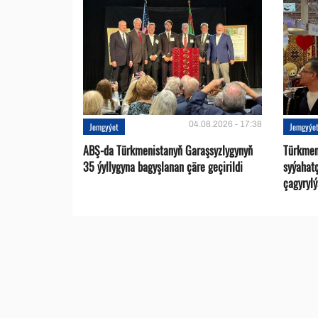
04.08.2026 - 17:38
Jemgyýet
Jemgyýe
ABŞ-da Türkmenistanyň Garaşsyzlygynyň
Türkmen
35 ýyllygyna bagyşlanan çäre geçirildi
syýahat
çagyrylý