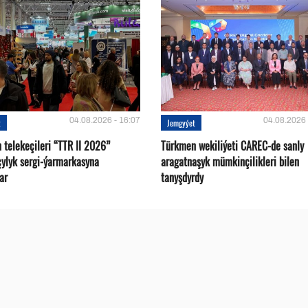
04.08.2026 - 16:07
04.08.2026 
t
Jemgyýet
 telekeçileri “TTR II 2026”
Türkmen wekiliýeti CAREC-de sanly
çylyk sergi-ýarmarkasyna
aragatnaşyk mümkinçilikleri bilen
ar
tanyşdyrdy