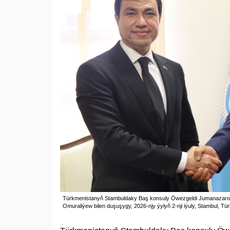
Türkmenistanyň Stambuldaky Baş konsuly Öwezgeldi Jumanazaro
Omuraliýew bilen duşuşygy, 2026-njy ýylyň 2-nji iýuly, Stambul, Tü