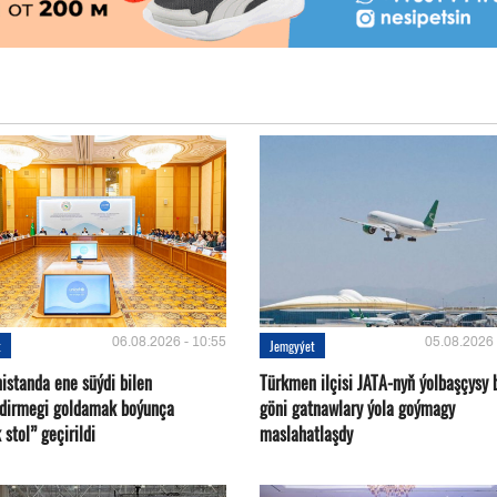
06.08.2026 - 10:55
05.08.2026 
t
Jemgyýet
istanda ene süýdi bilen
Türkmen ilçisi JATA-nyň ýolbaşçysy 
ndirmegi goldamak boýunça
göni gatnawlary ýola goýmagy
 stol” geçirildi
maslahatlaşdy