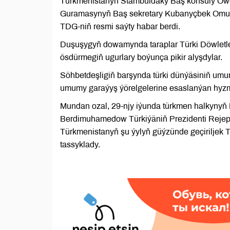
Türkmenistanyň Stambuldaky Baş konsuly Öwez
Guramasynyň Baş sekretary Kubanyçbek Omural
TDG-niň resmi saýty habar berdi.
Duşuşygyň dowamynda taraplar Türki Döwletl
ösdürmegiň ugurlary boýunça pikir alyşdylar.
Söhbetdeşligiň barşynda türki dünýäsiniň umu
umumy garaýyş ýörelgelerine esaslanýan hyzma
Mundan ozal, 29-njy iýunda türkmen halkynyň 
Berdimuhamedow Türkiýäniň Prezidenti Rejep
Türkmenistanyň şu ýylyň güýzünde geçiriljek
tassyklady.