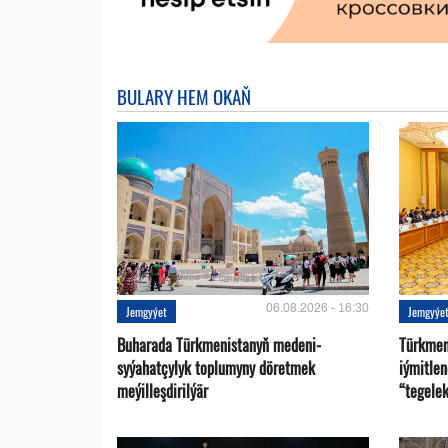
BULARY HEM OKAŇ
06.08.2026 - 16:30
Jemgyýet
Jemgyýe
Buharada Türkmenistanyň medeni-
Türkmen
syýahatçylyk toplumyny döretmek
iýmitle
meýilleşdirilýär
“tegelek