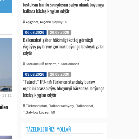
fostoksin himiki serişdesini satyn almak boýunça
halkara bäsleşik yglan edýär
Aşgabat, Arçabil Şaýoly 92
06.08.2026
26.08.2026
Balkanabat şäher häkimligi kottej görnüşli
ýaşaýyş jaýlaryny gurmak boýunça bäsleşik yglan
edýär
Балканский велаят, г. Балканабат
03.08.2026
28.08.2026
“Tatneft” JPJ-niň Türkmenistandaky buraw
erginini arassalaýyş blogunyň kärendesi boýunça
bäsleşik yglan edýär
- 11:11
bilen
Türkmenistan, Balkan welaýaty, Balkanabat,
T.Satylow köçesi, 59
TÄZELIKLERIŇIZI ÝOLLAŇ