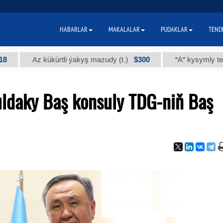
HABARLAR
MAKALALAR
PUDAKLAR
TEND
$300
Az kükürtli ýakyş mazudy (t.)
"А" kysymly tehniki ýod
ldaky Baş konsuly TDG-niň Baş