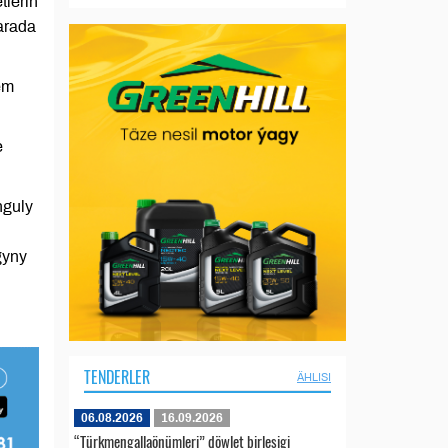
tleriň
arada
em
e
nguly
gyny
TENDERLER
ÄHLISI
06.08.2026
16.09.2026
“Türkmengallaönümleri” döwlet birleşigi