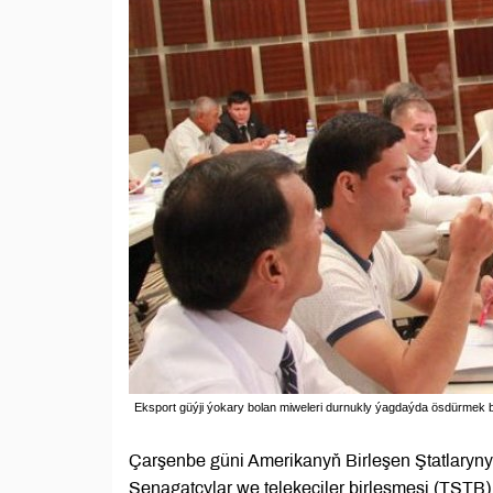
Eksport güýji ýokary bolan miweleri durnukly ýagdaýda ösdürmek bo
Çarşenbe güni Amerikanyň Birleşen Ştatlary
Senagatçylar we telekeçiler birleşmesi (TSTB) 