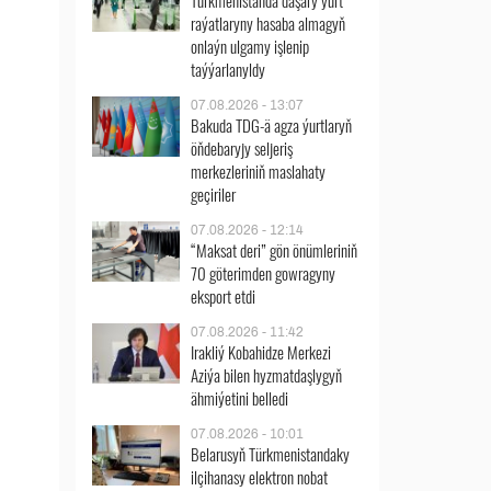
Türkmenistanda daşary ýurt
raýatlaryny hasaba almagyň
onlaýn ulgamy işlenip
taýýarlanyldy
07.08.2026 - 13:07
Bakuda TDG-ä agza ýurtlaryň
öňdebaryjy seljeriş
merkezleriniň maslahaty
geçiriler
07.08.2026 - 12:14
“Maksat deri” gön önümleriniň
70 göterimden gowragyny
eksport etdi
07.08.2026 - 11:42
Irakliý Kobahidze Merkezi
Aziýa bilen hyzmatdaşlygyň
ähmiýetini belledi
07.08.2026 - 10:01
Belarusyň Türkmenistandaky
ilçihanasy elektron nobat