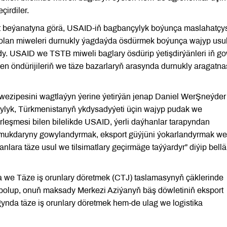
irdiler.
 beýanatyna görä, USAID-iň bagbançylyk boýunça maslahatçy
 bolan miweleri durnukly ýagdaýda ösdürmek boýunça wajyp usu
şdy. USAID we TSTB miweli baglary ösdürip ýetişdirýänleri iň g
men öndürijileriň we täze bazarlaryň arasynda durnukly aragatn
wezipesini wagtlaýyn ýerine ýetirýän jenap Daniel WerŞneýder
çylyk, Türkmenistanyň ykdysadyýeti üçin wajyp pudak we
rleşmesi bilen bilelikde USAID, ýerli daýhanlar tarapyndan
e mukdaryny gowylandyrmak, eksport güýjüni ýokarlandyrmak w
nlara täze usul we tilsimatlary geçirmäge taýýardyr” diýip bell
 we Täze iş orunlary döretmek (CTJ) taslamasynyň çäklerinde
 bolup, onuň maksady Merkezi Aziýanyň bäş döwletiniň eksport
nda täze iş orunlary döretmek hem-de ulag we logistika