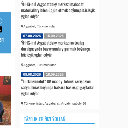
ÝHHG-niň Aşgabatdaky merkezi mahabat
materiallary bilen üpjün etmek boýunça bäsleşik
yglan edýär
Aşgabat, Türkmenistan
07.08.2026
15.09.2026
ÝHHG-niň Aşgabatdaky merkezi awtoulag
duralgasynda bassyrmalary gurmak boýunça
bäsleşik yglan edýär
Aşgabat, Türkmenistan
08.08.2026
18.09.2026
“Türkmennebit” DK maddy-tehniki serişdeleri
satyn almak boýunça halkara bäsleşigi gaýtadan
yglan edýär
Türkmenistan, Aşgabat ş., Arçabil şaýoly 56
TÄZELIKLERIŇIZI ÝOLLAŇ