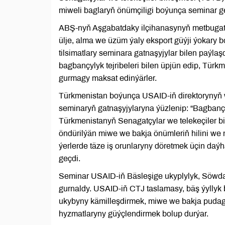
miweli baglaryň önümçiligi boýunça seminar geç
ABŞ-nyň Aşgabatdaky ilçihanasynyň metbugat
ülje, alma we üzüm ýaly eksport güýji ýokary
tilsimatlary seminara gatnaşyjylar bilen paýla
bagbançylyk tejribeleri bilen üpjün edip, Türk
gurmagy maksat edinýärler.
Türkmenistan boýunça USAID-iň direktorynyň 
seminaryň gatnaşyjylaryna ýüzlenip: “Bagban
Türkmenistanyň Senagatçylar we telekeçiler bi
öndürilýän miwe we bakja önümleriň hilini w
ýerlerde täze iş orunlaryny döretmek üçin daýha
geçdi.
Seminar USAID-iň Bäsleşige ukyplylyk, Söwda
gurnaldy. USAID-iň CTJ taslamasy, bäş ýyllyk
ukybyny kämilleşdirmek, miwe we bakja pudagy
hyzmatlaryny güýçlendirmek bolup durýar.