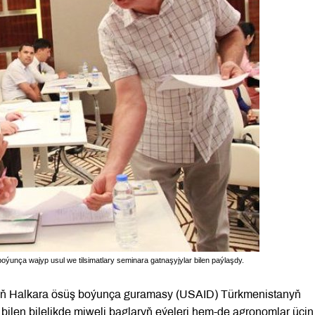
ýunça wajyp usul we tilsimatlary seminara gatnaşyjylar bilen paýlaşdy.
nyň Halkara ösüş boýunça guramasy (USAID) Türkmenistanyň
bilen bilelikde miweli baglaryň eýeleri hem-de agronomlar üçin