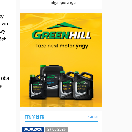
ulgamyna geçýär
sy
l we
owy
aşyk
e oba
äp
TENDERLER
ÄHLISI
06.08.2026
27.08.2026