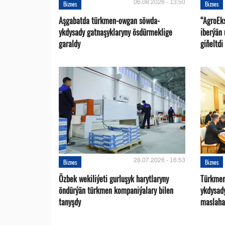
06.08.2026 - 13:50
Biznes
Biznes
Aşgabatda türkmen-owgan söwda-
“AgroEk
ykdysady gatnaşyklaryny ösdürmeklige
iberýän 
garaldy
giňeltdi
28.07.2026 - 16:53
Biznes
Biznes
Özbek wekiliýeti gurluşyk harytlaryny
Türkmen
öndürýän türkmen kompaniýalary bilen
ykdysad
tanyşdy
maslaha