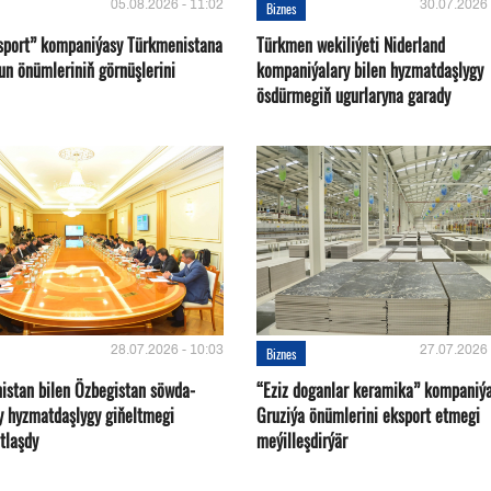
05.08.2026 - 11:02
30.07.2026 
Biznes
sport” kompaniýasy Türkmenistana
Türkmen wekiliýeti Niderland
un önümleriniň görnüşlerini
kompaniýalary bilen hyzmatdaşlygy
ösdürmegiň ugurlaryna garady
28.07.2026 - 10:03
27.07.2026 
Biznes
istan bilen Özbegistan söwda-
“Eziz doganlar keramika” kompaniý
y hyzmatdaşlygy giňeltmegi
Gruziýa önümlerini eksport etmegi
tlaşdy
meýilleşdirýär