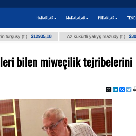
HABARLAR
MAKALALAR
PUDAKLAR
TEND
$12935,18
$300
y (t.)
Az kükürtli ýakyş mazudy (t.)
ri bilen miweçilik tejribelerini