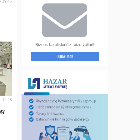
- 19:45
Biznes täzelikleriňizi bize ýollaň!
UGRATMAK
- 14:48
asy