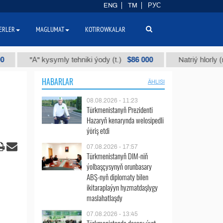
ENG
TM
РУС
ERLER
MAGLUMAT
KOTIROWKALAR
$86 000
"А" kysymly tehniki ýody (t.)
Natriý hlorly (nahar du
HABARLAR
ÄHLISI
08.08.2026 - 11:23
Türkmenistanyň Prezidenti
Hazaryň kenarynda welosipedli
ýöriş etdi
07.08.2026 - 17:57
Türkmenistanyň DIM-niň
ýolbaşçysynyň orunbasary
ABŞ-nyň diplomaty bilen
ikitaraplaýyn hyzmatdaşlygy
maslahatlaşdy
07.08.2026 - 13:45