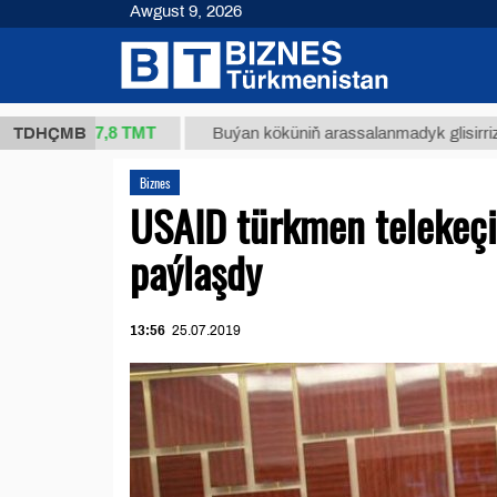
Awgust 9, 2026
37,8 ТМТ
g.)
TDHÇMB
Buýan köküniň arassalanmadyk glisirrizin turşus
Biznes
USAID türkmen telekeçile
paýlaşdy
13:56
25.07.2019