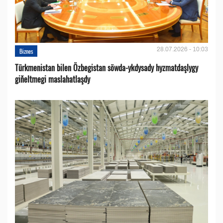
28.07.2026 - 10:03
Biznes
Türkmenistan bilen Özbegistan söwda-ykdysady hyzmatdaşlygy
giňeltmegi maslahatlaşdy