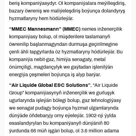
beriş kompaniýasydyr. Ol kompaniýalara meýilleşdiriş,
bazary öwreniş we maliýeleşdiriş boýunça dolandyryş
hyzmatlaryny hem hödürleýär.
“MMEC Mannesmann” (MMEC)
nemes inženerçilik
kompaniýasy bolup, ol müşderilere taslamanyň
öwrenilip başlanmagyndan durmuşa geçirilmegine
çenli ähli tapgyrlarda öz hyzmatlaryny hödürleýär. Bu
kompaniýa nebit-gaz, himiýa senagaty, metal
önümçiligi, magdançylyk we gaýtadan işlenilýän
energiýa çeşmeleri boýunça iş alyp barýar.
“Air Liquide Global E&C Solutions”
, “Air Liquide
Group” kompaniýasynyň inženerçilik we gurluşyk
ugurlarynda işleýän bölegi bolup, gaz tehnologiýasy
we senagat pudagy boýunça hyzmat ulgamlarynda
dünýäde öňdebaryjy orny eýeleýär. 1902-nji ýylda
esaslandyrylan bu kompaniýanyň dünýäniň 80
ýurdunda 66 müň işgäri bolup, ol 3.6 million adama