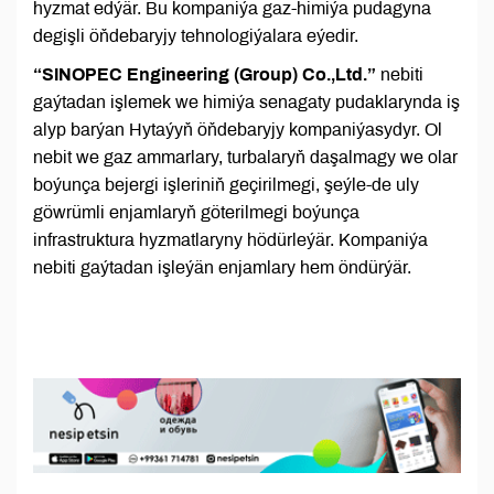
hyzmat edýär. Bu kompaniýa gaz-himiýa pudagyna
degişli öňdebaryjy tehnologiýalara eýedir.
“SINOPEC Engineering (Group) Co.,Ltd.”
nebiti
gaýtadan işlemek we himiýa senagaty pudaklarynda iş
alyp barýan Hytaýyň öňdebaryjy kompaniýasydyr. Ol
nebit we gaz ammarlary, turbalaryň daşalmagy we olar
boýunça bejergi işleriniň geçirilmegi, şeýle-de uly
göwrümli enjamlaryň göterilmegi boýunça
infrastruktura hyzmatlaryny hödürleýär. Kompaniýa
nebiti gaýtadan işleýän enjamlary hem öndürýär.