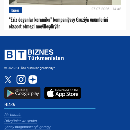
27.07.2026 - 14:48
Biznes
“Eziz doganlar keramika” kompaniýasy Gruziýa önümlerini
eksport etmegi meýilleşdirýär
© 2026 BT. Ähli hukuklar goralandyr.
EDARA
Biz barada
Düzgünler we şertler
Şahsy maglumatlaryň goragy