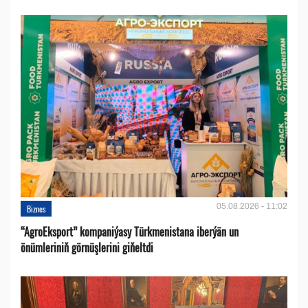
05.08.2026 - 11:02
Biznes
“AgroEksport” kompaniýasy Türkmenistana iberýän un
önümleriniň görnüşlerini giňeltdi