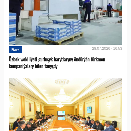
28.07.2026 - 16:53
Biznes
Özbek wekiliýeti gurluşyk harytlaryny öndürýän türkmen
kompaniýalary bilen tanyşdy