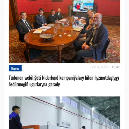
30.07.2026 - 19:45
Biznes
Türkmen wekiliýeti Niderland kompaniýalary bilen hyzmatdaşlygy
ösdürmegiň ugurlaryna garady