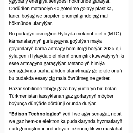
ygtybarly energiýa serişdesi hökmünde garalýar.
Öndürilen metanolyň 40 göterime golaýy plastika,
faner, boýag we propilen önümçiliginde çig mal
hökmünde ulanylýar.
Bu pudagyň ösmegine Hytaýda metanol-olefin (MTO)
kärhanalarynyň gurluşygyna goýulýan maýa
goýumlaryň barha artmagy hem itergi berýär. 2025-nji
ýyla çenli Hytaýda olefinleriň önümçilik kuwwatynyň iki
esse artmagyna garaşylýar. Metanolyň himiýa
senagatynda barha giňden ulanylmagy geljekde onuň
bu pudakda esasy çig mala öwrülmegine getirer.
Hazar sebitinde tebigy gaza baý ýurtlaryň biri bolan
Türkmenistan tassyklanan gaz gorlarynyň möçberi
boýunça dünýäde dördünji orunda durýar.
“Edison Technologies”
ýeňil we agyr senagat, nebit
we gaz hem-de elektronika pudaklarynda hyzmatlaryň
dürli görnüşlerini hödürleýän inženerçilik we maslahat