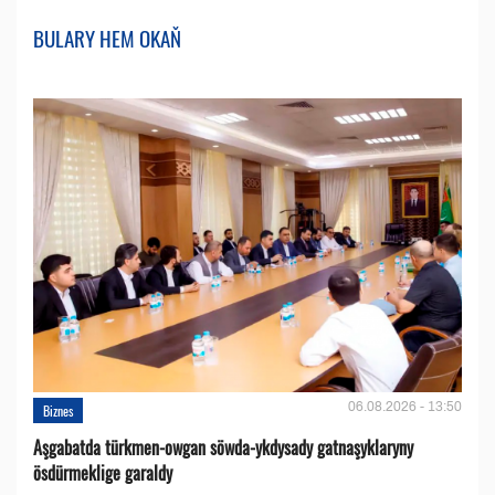
BULARY HEM OKAŇ
06.08.2026 - 13:50
Biznes
Aşgabatda türkmen-owgan söwda-ykdysady gatnaşyklaryny
ösdürmeklige garaldy