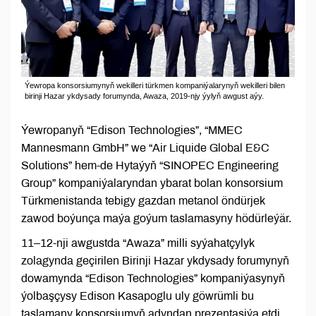
Ýewropa konsorsiumynyň wekilleri türkmen kompaniýalarynyň wekilleri bilen
birinji Hazar ykdysady forumynda, Awaza, 2019-njy ýylyň awgust aýy.
Ýewropanyň “Edison Technologies”, “MMEC
Mannesmann GmbH” we “Air Liquide Global E&C
Solutions” hem-de Hytaýyň “SINOPEC Engineering
Group” kompaniýalaryndan ybarat bolan konsorsium
Türkmenistanda tebigy gazdan metanol öndürjek
zawod boýunça maýa goýum taslamasyny hödürleýär.
11–12-nji awgustda “Awaza” milli syýahatçylyk
zolagynda geçirilen Birinji Hazar ykdysady forumynyň
dowamynda “Edison Technologies” kompaniýasynyň
ýolbaşçysy Edison Kasapoglu uly göwrümli bu
taslamany konsorsiumyň adyndan prezentasiýa etdi.