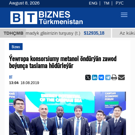
Awgust 8, 2026
ENG
TM
РУС
Toggl
navig
$12935,18
alanmadyk glisirrizin turşusy (t.)
TDHÇMB
Az kükürtli ýa
Biznes
Ýewropa konsorsiumy metanol öndürýän zawod
boýunça taslama hödürleýär
BT
13:04
18.08.2019