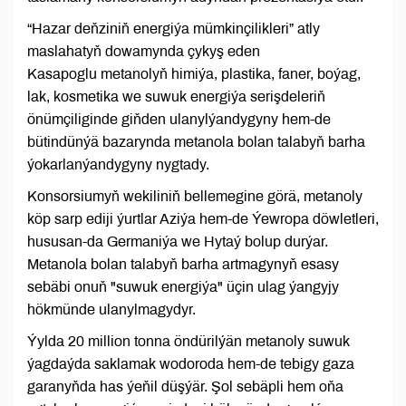
“Hazar deňziniň energiýa mümkinçilikleri” atly
maslahatyň dowamynda çykyş eden
Kasapoglu metanolyň himiýa, plastika, faner, boýag,
lak, kosmetika we suwuk energiýa serişdeleriň
önümçiliginde giňden ulanylýandygyny hem-de
bütindünýä bazarynda metanola bolan talabyň barha
ýokarlanýandygyny nygtady.
Konsorsiumyň wekiliniň bellemegine görä, metanoly
köp sarp ediji ýurtlar Aziýa hem-de Ýewropa döwletleri,
hususan-da Germaniýa we Hytaý bolup durýar.
Metanola bolan talabyň barha artmagynyň esasy
sebäbi onuň "suwuk energiýa" üçin ulag ýangyjy
hökmünde ulanylmagydyr.
Ýylda 20 million tonna öndürilýän metanoly suwuk
ýagdaýda saklamak wodoroda hem-de tebigy gaza
garanyňda has ýeňil düşýär. Şol sebäpli hem oňa