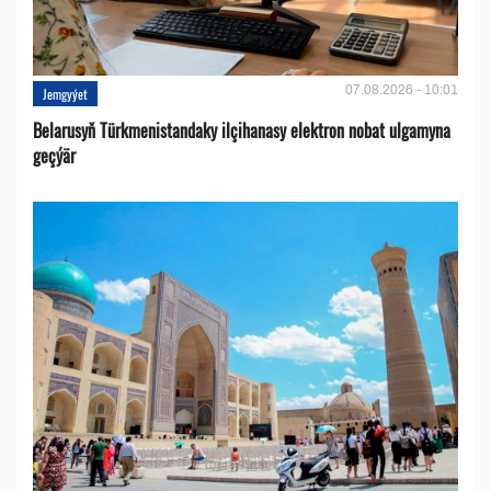
07.08.2026 - 10:01
Jemgyýet
Belarusyň Türkmenistandaky ilçihanasy elektron nobat ulgamyna
geçýär