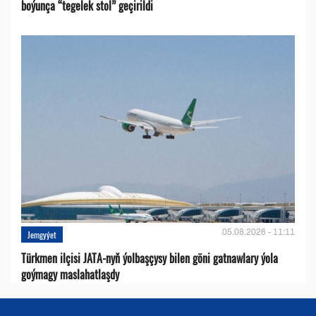
boýunça “tegelek stol” geçirildi
05.08.2026 - 11:11
Jemgyýet
Türkmen ilçisi JATA-nyň ýolbaşçysy bilen göni gatnawlary ýola
goýmagy maslahatlaşdy