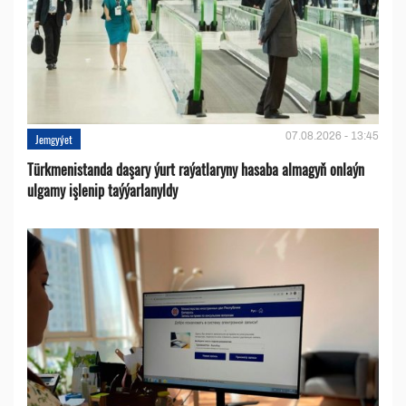
07.08.2026 - 13:45
Jemgyýet
Türkmenistanda daşary ýurt raýatlaryny hasaba almagyň onlaýn
ulgamy işlenip taýýarlanyldy