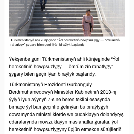
Türkmenistanyň ähli künjeginde “Ýol hereketiniň howpsuzlygy — ömrümiziň
rahatlygy” şygary bilen geçirilýän biraýlyk başlandy.
Ýekşenbe güni Türkmenistanyň ähli künjeginde “Ýol
hereketiniň howpsuzlygy — ömrümiziň rahatlygy”
şygary bilen geçirilýän biraýlyk başlandy.
Türkmenistanyň Prezidenti Gurbanguly
Berdimuhamedowyň Ministrler Kabinetiniň 2013-nji
ýylyň iýun aýynyň 7-sine beren teklibi esasynda
birnäçe ýyl bäri geçirilip gelinýän bu biraýlygyň
dowamynda ministrliklerde we pudaklaýyn dolandyryş
edaralarynda mowzuklaýyn maslahatlar guralar, ýol
hereketiniň howpsuzlygyny üpjün etmekde sürüjileriň