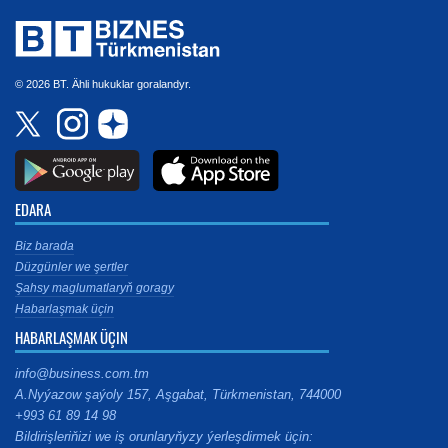
© 2026 BT. Ähli hukuklar goralandyr.
EDARA
Biz barada
Düzgünler we şertler
Şahsy maglumatlaryň goragy
Habarlaşmak üçin
HABARLAŞMAK ÜÇIN
info@business.com.tm
A.Nyýazow şaýoly 157, Aşgabat, Türkmenistan, 744000
+993 61 89 14 98
Bildirişleriňizi we iş orunlaryňyzy ýerleşdirmek üçin: