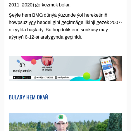
2011–2020) görkezmek bolar.
Şeýle hem BMG dünýä ýüzünde ýol hereketiniň
howpsuzlygy hepdeligini geçirmäge ilkinji gezek 2007-
nji ýylda başlady. Bu hepdelikleriň soňkusy maý
aýynyň 6-12-si aralygynda geçirildi.
BULARY HEM OKAŇ