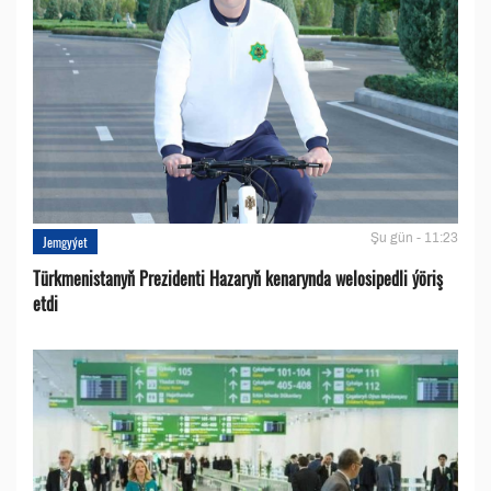
Şu gün - 11:23
Jemgyýet
Türkmenistanyň Prezidenti Hazaryň kenarynda welosipedli ýöriş
etdi