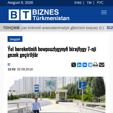
Awgust 8, 2026
ENG
TM
РУС
Toggl
navig
$12935,18
TDHÇMB
Buýan köküniň arassalanmadyk glisirrizin turşusy (t.)
Jemgyýet
Ýol hereketiniň howpsuzlygynyň biraýlygy 7-nji
gezek geçirilýär
BT
12:02
02.09.2019