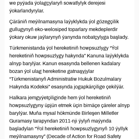
we pyýada ýolagçylaryň sowatlylyk derejesi
ýokarlandyrylar.
Çäräniň meýilnamasyna laýyklykda ýol gözegçilik
gullugynyň eko-welosiped toparlary mekdeplerdir
ýokary okuw jaýlarynyň ýanynda nobatçylyga başlady.
Türkmenistanda ýol hereketiniň howpsuzlygy “Ýol
hereketiniň howpsuzlygy hakynda” Kanuna laýyklykda
alnyp barylýar. Kanun esasynda bellenen kadalary
bozan ýol ulag hereketine gatnaşyjylar
“Türkmenistanyň Administratiw Hukuk Bozulmalary
Hakynda Kodeksi” esasynda jogapkärçilige çekilýär.
Halkara jemgyýetçiliginde hem ýol hereketiniň
howpsuzlygyny üpjün etmek üçin birnäçe çäreler alnyp
barylýar. Muňa mysal hökmünde Birleşen Milletler
Guramasy tarapyndan 2011-nji ýylyň maýynda
başladylan “Ýol hereketiniň howpsuzlygynyň 10 ýyllyk
meýilnamasyny” (Decade of Action for Road Safety