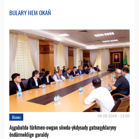
BULARY HEM OKAŇ
06.08.2026 - 13:50
Biznes
Aşgabatda türkmen-owgan söwda-ykdysady gatnaşyklaryny
ösdürmeklige garaldy