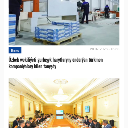
28.07.2026 - 16:53
Biznes
Özbek wekiliýeti gurluşyk harytlaryny öndürýän türkmen
kompaniýalary bilen tanyşdy