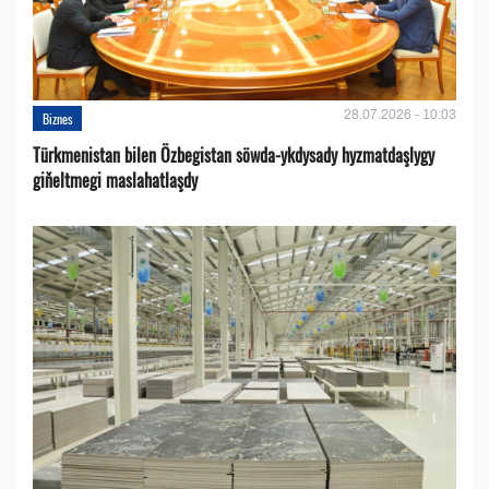
28.07.2026 - 10:03
Biznes
Türkmenistan bilen Özbegistan söwda-ykdysady hyzmatdaşlygy
giňeltmegi maslahatlaşdy