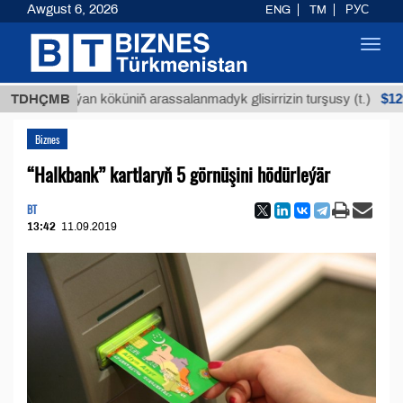
Awgust 6, 2026
ENG
TM
РУС
Toggl
navig
$12935,18
Buýan köküniň arassalanmadyk glisirrizin turşusy (t.)
TDHÇMB
Biznes
“Halkbank” kartlaryň 5 görnüşini hödürleýär
BT
13:42
11.09.2019