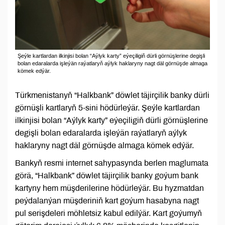
Şeýle kartlardan ilkinjisi bolan “Aýlyk karty” eýeçiligiň dürli görnüşlerine degişli
bolan edaralarda işleýän raýatlaryň aýlyk haklaryny nagt däl görnüşde almaga
kömek edýär.
Türkmenistanyň “Halkbank” döwlet täjirçilik banky dürli
görnüşli kartlaryň 5-sini hödürleýär. Şeýle kartlardan
ilkinjisi bolan “Aýlyk karty” eýeçiligiň dürli görnüşlerine
degişli bolan edaralarda işleýän raýatlaryň aýlyk
haklaryny nagt däl görnüşde almaga kömek edýär.
Bankyň resmi internet sahypasynda berlen maglumata
görä, “Halkbank” döwlet täjirçilik banky goýum bank
kartyny hem müşderilerine hödürleýär. Bu hyzmatdan
peýdalanýan müşderiniň kart goýum hasabyna nagt
pul serişdeleri möhletsiz kabul edilýär. Kart goýumyň