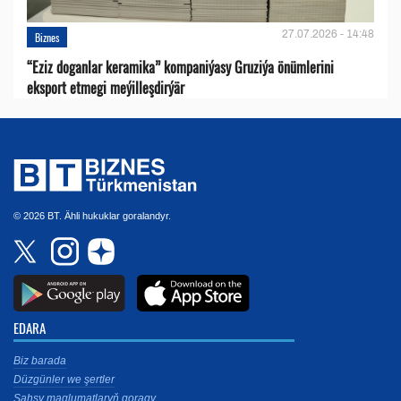
27.07.2026 - 14:48
Biznes
“Eziz doganlar keramika” kompaniýasy Gruziýa önümlerini
eksport etmegi meýilleşdirýär
© 2026 BT. Ähli hukuklar goralandyr.
EDARA
Biz barada
Düzgünler we şertler
Şahsy maglumatlaryň goragy