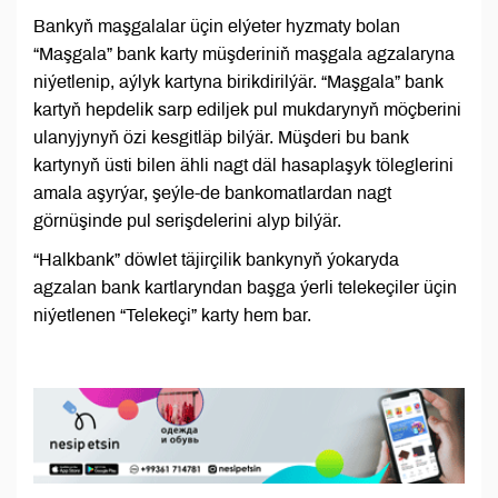
Bankyň maşgalalar üçin elýeter hyzmaty bolan
“Maşgala” bank karty müşderiniň maşgala agzalaryna
niýetlenip, aýlyk kartyna birikdirilýär. “Maşgala” bank
kartyň hepdelik sarp ediljek pul mukdarynyň möçberini
ulanyjynyň özi kesgitläp bilýär. Müşderi bu bank
kartynyň üsti bilen ähli nagt däl hasaplaşyk töleglerini
amala aşyrýar, şeýle-de bankomatlardan nagt
görnüşinde pul serişdelerini alyp bilýär.
“Halkbank” döwlet täjirçilik bankynyň ýokaryda
agzalan bank kartlaryndan başga ýerli telekeçiler üçin
niýetlenen “Telekeçi” karty hem bar.