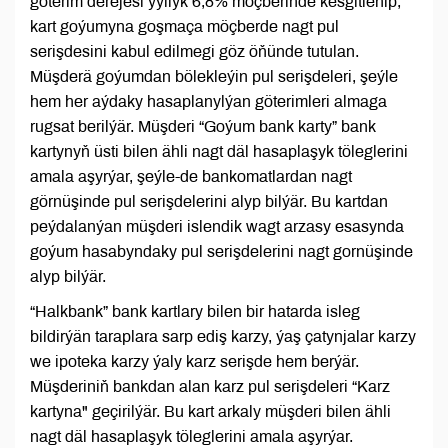
göterim derejesi ýyllyk 6,8% möçberinde kesgitlenip,
kart goýumyna goşmaça möçberde nagt pul
serişdesini kabul edilmegi göz öňünde tutulan.
Müşderä goýumdan bölekleýin pul serişdeleri, şeýle
hem her aýdaky hasaplanylýan göterimleri almaga
rugsat berilýär. Müşderi “Goýum bank karty” bank
kartynyň üsti bilen ähli nagt däl hasaplaşyk töleglerini
amala aşyrýar, şeýle-de bankomatlardan nagt
görnüşinde pul serişdelerini alyp bilýär. Bu kartdan
peýdalanýan müşderi islendik wagt arzasy esasynda
goýum hasabyndaky pul serişdelerini nagt gornüşinde
alyp bilýär.
“Halkbank” bank kartlary bilen bir hatarda isleg
bildirýän taraplara sarp ediş karzy, ýaş çatynjalar karzy
we ipoteka karzy ýaly karz serişde hem berýär.
Müşderiniň bankdan alan karz pul serişdeleri “Karz
kartyna" geçirilýär. Bu kart arkaly müşderi bilen ähli
nagt däl hasaplaşyk töleglerini amala aşyrýar.