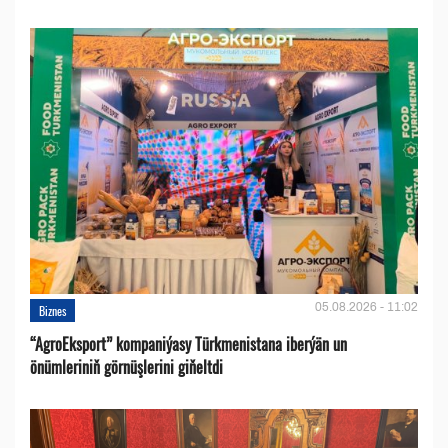
05.08.2026 - 11:02
Biznes
“AgroEksport” kompaniýasy Türkmenistana iberýän un
önümleriniň görnüşlerini giňeltdi