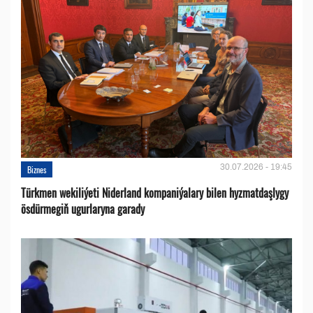
30.07.2026 - 19:45
Biznes
Türkmen wekiliýeti Niderland kompaniýalary bilen hyzmatdaşlygy
ösdürmegiň ugurlaryna garady