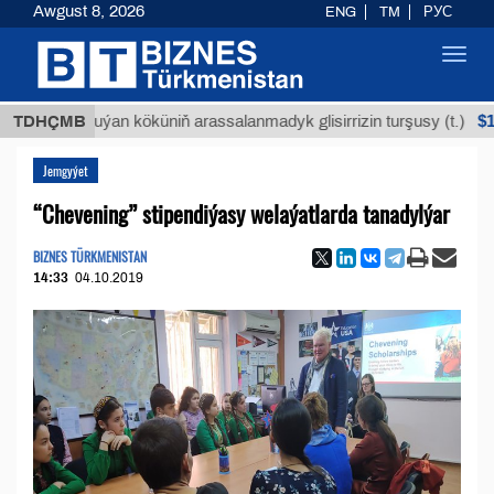
Awgust 8, 2026
ENG
TM
РУС
Toggl
navig
$12935,1
TDHÇMB
Buýan köküniň arassalanmadyk glisirrizin turşusy (t.)
Jemgyýet
“Chevening” stipendiýasy welaýatlarda tanadylýar
BIZNES TÜRKMENISTAN
14:33
04.10.2019