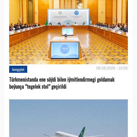
06.08.2026 - 10:55
Jemgyýet
Türkmenistanda ene süýdi bilen iýmitlendirmegi goldamak
boýunça “tegelek stol” geçirildi