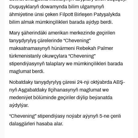
Duşuşyklaryň dowamynda bilim ulgamynyň
ähmiýetine ünsi çeken Filpott Birleşen Patyşalykda
bilim almak mümkinçilikleri barada aýdyp berdi.
Mary şäherindäki amerikan merkezinde geçirilen
tanyşdyrylyş çärelerinde “Chevening”
maksatnamasynyň hünärmeni Rebekah Palmer
türkmenistanly okuwçylara “Chevening”
stipendiýasynyň talaplary we mümkinçilikleri barada
maglumat berdi.
Nobatdaky tanyşdyrylyş çäresi 24-nji oktýabrda ABŞ-
nyň Aşgabatdaky Ilçihanasynyň maglumat we
medeniýet bölüminde geçiriler diýlip beýanatda
aýdylýar.
“Chevening” stipendiýasy noýabr aýynyň 5-ne çenli
dalaşgärleri hasaba alar.