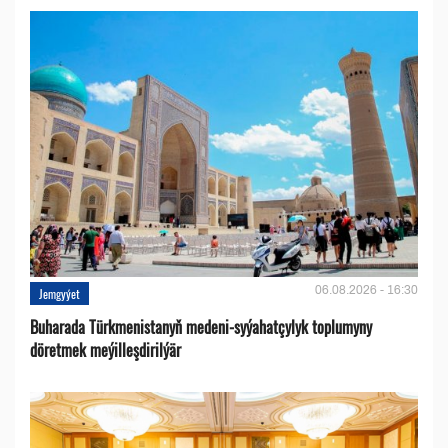
06.08.2026 - 16:30
Jemgyýet
Buharada Türkmenistanyň medeni-syýahatçylyk toplumyny
döretmek meýilleşdirilýär