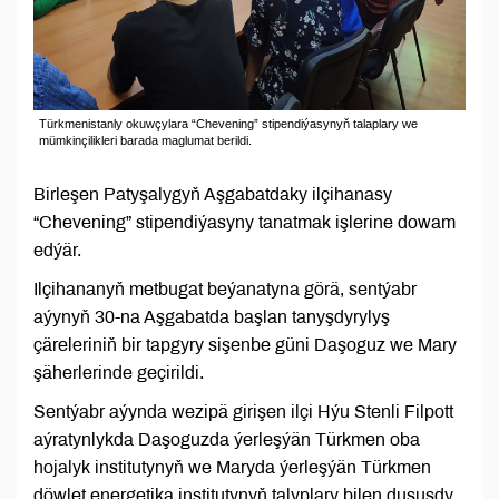
Türkmenistanly okuwçylara “Chevening” stipendiýasynyň talaplary we
mümkinçilikleri barada maglumat berildi.
Birleşen Patyşalygyň Aşgabatdaky ilçihanasy
“Chevening” stipendiýasyny tanatmak işlerine dowam
edýär.
Ilçihananyň metbugat beýanatyna görä, sentýabr
aýynyň 30-na Aşgabatda başlan tanyşdyrylyş
çäreleriniň bir tapgyry sişenbe güni Daşoguz we Mary
şäherlerinde geçirildi.
Sentýabr aýynda wezipä girişen ilçi Hýu Stenli Filpott
aýratynlykda Daşoguzda ýerleşýän Türkmen oba
hojalyk institutynyň we Maryda ýerleşýän Türkmen
döwlet energetika institutynyň talyplary bilen duşuşdy.