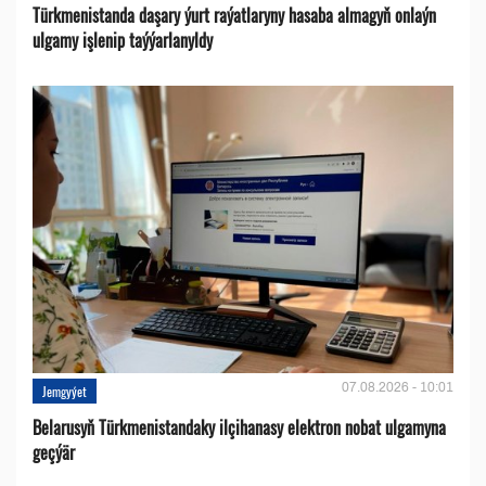
Türkmenistanda daşary ýurt raýatlaryny hasaba almagyň onlaýn
ulgamy işlenip taýýarlanyldy
07.08.2026 - 10:01
Jemgyýet
Belarusyň Türkmenistandaky ilçihanasy elektron nobat ulgamyna
geçýär