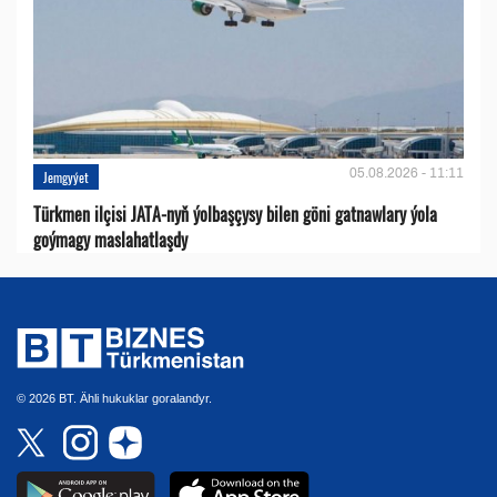
05.08.2026 - 11:11
Jemgyýet
Türkmen ilçisi JATA-nyň ýolbaşçysy bilen göni gatnawlary ýola
goýmagy maslahatlaşdy
© 2026 BT. Ähli hukuklar goralandyr.