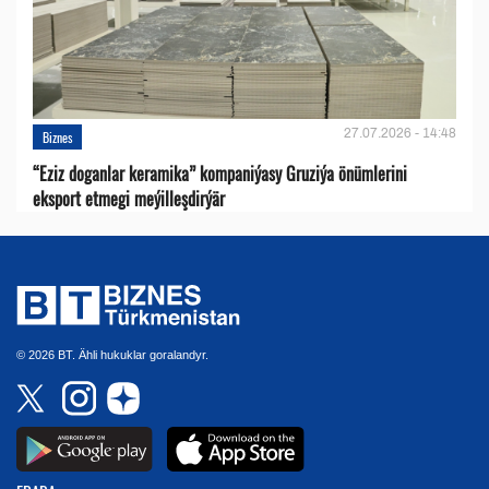
27.07.2026 - 14:48
Biznes
“Eziz doganlar keramika” kompaniýasy Gruziýa önümlerini
eksport etmegi meýilleşdirýär
© 2026 BT. Ähli hukuklar goralandyr.