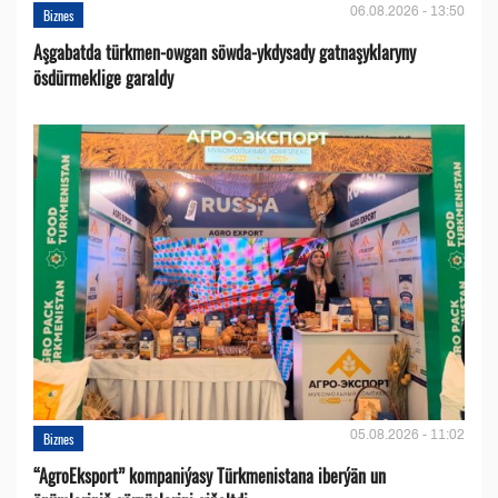
06.08.2026 - 13:50
Biznes
Aşgabatda türkmen-owgan söwda-ykdysady gatnaşyklaryny
ösdürmeklige garaldy
05.08.2026 - 11:02
Biznes
“AgroEksport” kompaniýasy Türkmenistana iberýän un