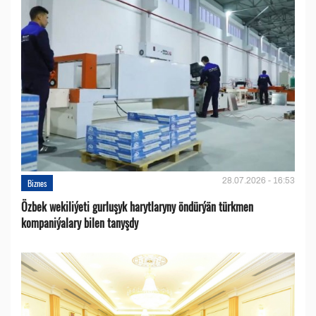
28.07.2026 - 16:53
Biznes
Özbek wekiliýeti gurluşyk harytlaryny öndürýän türkmen
kompaniýalary bilen tanyşdy