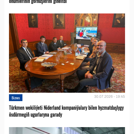
önümleriniň görnüşlerini giňeltdi
30.07.2026 - 19:45
Biznes
Türkmen wekiliýeti Niderland kompaniýalary bilen hyzmatdaşlygy
ösdürmegiň ugurlaryna garady