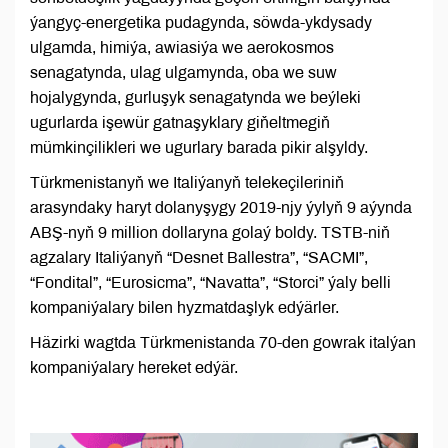
ýangyç-energetika pudagynda, söwda-ykdysady
ulgamda, himiýa, awiasiýa we aerokosmos
senagatynda, ulag ulgamynda, oba we suw
hojalygynda, gurluşyk senagatynda we beýleki
ugurlarda işewür gatnaşyklary giňeltmegiň
mümkinçilikleri we ugurlary barada pikir alşyldy.
Türkmenistanyň we Italiýanyň telekeçileriniň
arasyndaky haryt dolanyşygy 2019-njy ýylyň 9 aýynda
ABŞ-nyň 9 million dollaryna golaý boldy. TSTB-niň
agzalary Italiýanyň “Desnet Ballestra”, “SACMI”,
“Fondital”, “Eurosicma”, “Navatta”, “Storci” ýaly belli
kompaniýalary bilen hyzmatdaşlyk edýärler.
Häzirki wagtda Türkmenistanda 70-den gowrak italýan
kompaniýalary hereket edýär.