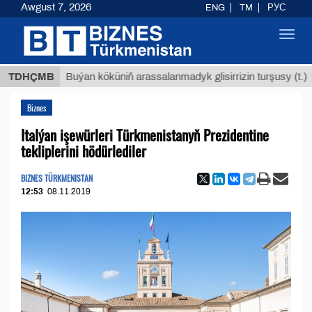
Awgust 7, 2026
ENG
TM
РУС
Toggl
navig
$12935,
TDHÇMB
Buýan köküniň arassalanmadyk glisirrizin turşusy (t.)
Biznes
Italýan işewürleri Türkmenistanyň Prezidentine
tekliplerini hödürlediler
BIZNES TÜRKMENISTAN
12:53
08.11.2019