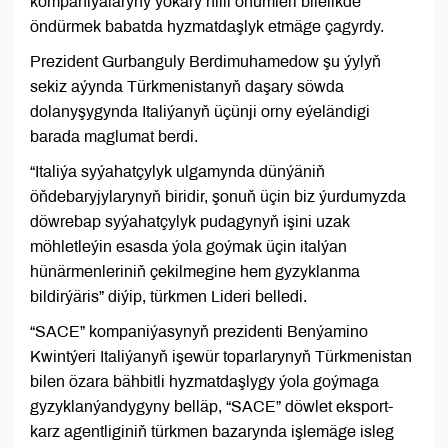
kompaniýalaryny ýokary hilli önümleri bilelikde
öndürmek babatda hyzmatdaşlyk etmäge çagyrdy.
Prezident Gurbanguly Berdimuhamedow şu ýylyň
sekiz aýynda Türkmenistanyň daşary söwda
dolanyşygynda Italiýanyň üçünji orny eýeländigi
barada maglumat berdi.
“Italiýa syýahatçylyk ulgamynda dünýäniň
öňdebaryjylarynyň biridir, şonuň üçin biz ýurdumyzda
döwrebap syýahatçylyk pudagynyň işini uzak
möhletleýin esasda ýola goýmak üçin italýan
hünärmenleriniň çekilmegine hem gyzyklanma
bildirýäris” diýip, türkmen Lideri belledi.
“SACE” kompaniýasynyň prezidenti Benýamino
Kwintýeri Italiýanyň işewür toparlarynyň Türkmenistan
bilen özara bähbitli hyzmatdaşlygy ýola goýmaga
gyzyklanýandygyny belläp, “SACE” döwlet eksport-
karz agentliginiň türkmen bazarynda işlemäge isleg