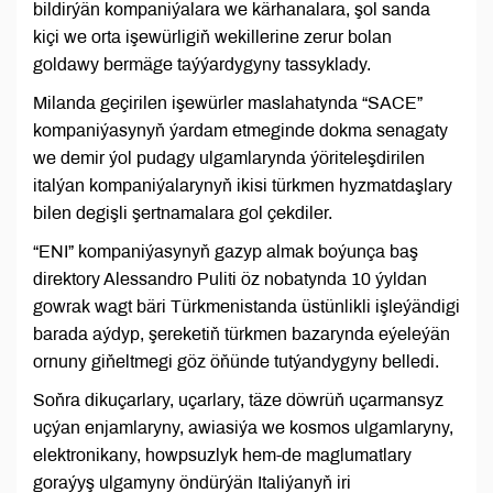
bildirýän kompaniýalara we kärhanalara, şol sanda
kiçi we orta işewürligiň wekillerine zerur bolan
goldawy bermäge taýýardygyny tassyklady.
Milanda geçirilen işewürler maslahatynda “SACE”
kompaniýasynyň ýardam etmeginde dokma senagaty
we demir ýol pudagy ulgamlarynda ýöriteleşdirilen
italýan kompaniýalarynyň ikisi türkmen hyzmatdaşlary
bilen degişli şertnamalara gol çekdiler.
“ENI” kompaniýasynyň gazyp almak boýunça baş
direktory Alessandro Puliti öz nobatynda 10 ýyldan
gowrak wagt bäri Türkmenistanda üstünlikli işleýändigi
barada aýdyp, şereketiň türkmen bazarynda eýeleýän
ornuny giňeltmegi göz öňünde tutýandygyny belledi.
Soňra dikuçarlary, uçarlary, täze döwrüň uçarmansyz
uçýan enjamlaryny, awiasiýa we kosmos ulgamlaryny,
elektronikany, howpsuzlyk hem-de maglumatlary
goraýyş ulgamyny öndürýän Italiýanyň iri