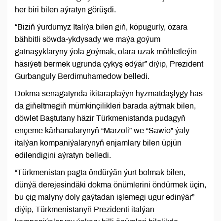
her biri bilen aýratyn görüşdi.
“Biziň ýurdumyz Italiýa bilen giň, köpugurly, özara
bähbitli söwda-ykdysady we maýa goýum
gatnaşyklaryny ýola goýmak, olara uzak möhletleýin
häsiýeti bermek ugrunda çykyş edýär” diýip, Prezident
Gurbanguly Berdimuhamedow belledi.
Dokma senagatynda ikitaraplaýyn hyzmatdaşlygy has-
da giňeltmegiň mümkinçilikleri barada aýtmak bilen,
döwlet Baştutany häzir Türkmenistanda pudagyň
ençeme kärhanalarynyň “Marzoli” we “Sawio” ýaly
italýan kompaniýalarynyň enjamlary bilen üpjün
edilendigini aýratyn belledi.
“Türkmenistan pagta öndürýän ýurt bolmak bilen,
dünýä derejesindäki dokma önümlerini öndürmek üçin,
bu çig malyny doly gaýtadan işlemegi ugur edinýär”
diýip, Türkmenistanyň Prezidenti italýan