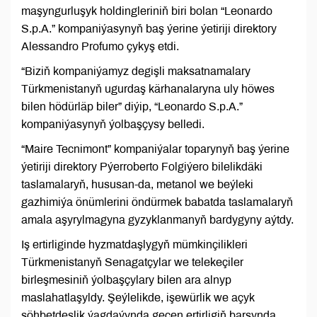
maşyngurluşyk holdingleriniň biri bolan “Leonardo
S.p.A.” kompaniýasynyň baş ýerine ýetiriji direktory
Alessandro Profumo çykyş etdi.
“Biziň kompaniýamyz degişli maksatnamalary
Türkmenistanyň ugurdaş kärhanalaryna uly höwes
bilen hödürläp biler” diýip, “Leonardo S.p.A.”
kompaniýasynyň ýolbaşçysy belledi.
“Maire Tecnimont” kompaniýalar toparynyň baş ýerine
ýetiriji direktory Pýerroberto Folgiýero bilelikdäki
taslamalaryň, hususan-da, metanol we beýleki
gazhimiýa önümlerini öndürmek babatda taslamalaryň
amala aşyrylmagyna gyzyklanmanyň bardygyny aýtdy.
Iş ertirliginde hyzmatdaşlygyň mümkinçilikleri
Türkmenistanyň Senagatçylar we telekeçiler
birleşmesiniň ýolbaşçylary bilen ara alnyp
maslahatlaşyldy. Şeýlelikde, işewürlik we açyk
söhbetdeşlik ýagdaýynda geçen ertirligiň barşynda