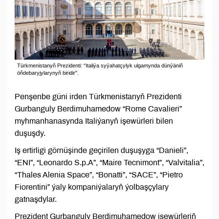
Türkmenistanyň Prezidenti: “Italiýa syýahatçylyk ulgamynda dünýäniň
öňdebaryjylarynyň biridir".
Penşenbe güni irden Türkmenistanyň Prezidenti
Gurbanguly Berdimuhamedow “Rome Cavalieri”
myhmanhanasynda Italiýanyň işewürleri bilen
duşuşdy.
Iş ertirligi görnüşinde geçirilen duşuşyga “Danieli”,
“ENI”, “Leonardo S.p.A”, “Maire Tecnimont”, “Valvitalia”,
“Thales Alenia Space”, “Bonatti”, “SACE”, “Pietro
Fiorentini” ýaly kompaniýalaryň ýolbaşçylary
gatnaşdylar.
Prezident Gurbanguly Berdimuhamedow işewürleriň