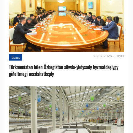
28.07.2026 - 10:03
Biznes
Türkmenistan bilen Özbegistan söwda-ykdysady hyzmatdaşlygy
giňeltmegi maslahatlaşdy