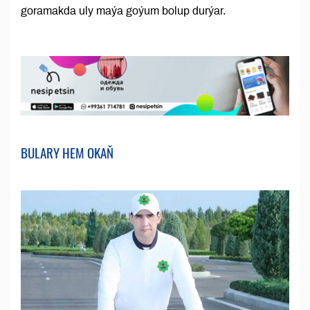
goramakda uly maýa goýum bolup durýar.
BULARY HEM OKAŇ