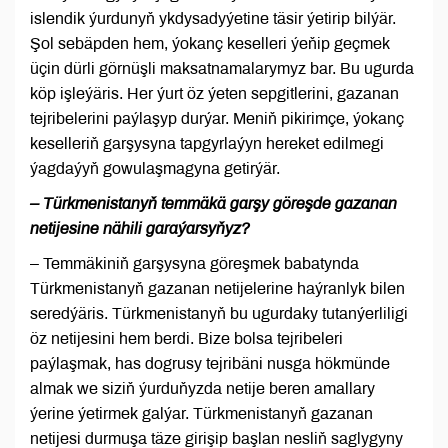
islendik ýurdunyň ykdysadyýetine täsir ýetirip bilýär.
Şol sebäpden hem, ýokanç keselleri ýeňip geçmek
üçin dürli görnüşli maksatnamalarymyz bar. Bu ugurda
köp işleýäris. Her ýurt öz ýeten sepgitlerini, gazanan
tejribelerini paýlaşyp durýar. Meniň pikirimçe, ýokanç
keselleriň garşysyna tapgyrlaýyn hereket edilmegi
ýagdaýyň gowulaşmagyna getirýär.
– Türkmenistanyň temmäkä garşy göreşde gazanan
netijesine nähili garaýarsyňyz?
– Temmäkiniň garşysyna göreşmek babatynda
Türkmenistanyň gazanan netijelerine haýranlyk bilen
seredýäris. Türkmenistanyň bu ugurdaky tutanýerliligi
öz netijesini hem berdi. Bize bolsa tejribeleri
paýlaşmak, has dogrusy tejribäni nusga hökmünde
almak we siziň ýurduňyzda netije beren amallary
ýerine ýetirmek galýar. Türkmenistanyň gazanan
netijesi durmuşa täze girişip başlan nesliň saglygyny