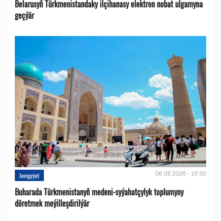
Belarusyň Türkmenistandaky ilçihanasy elektron nobat ulgamyna
geçýär
06.08.2026 - 16:30
Jemgyýet
Buharada Türkmenistanyň medeni-syýahatçylyk toplumyny
döretmek meýilleşdirilýär