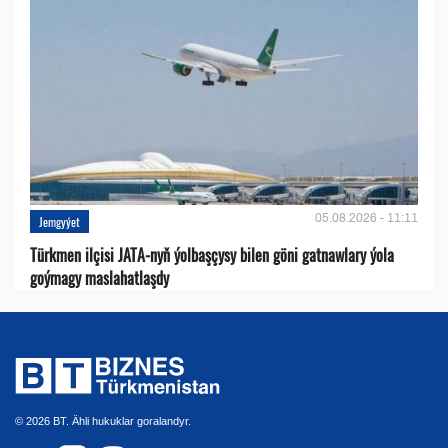
05.08.2026 - 11:11
Jemgyýet
Türkmen ilçisi JATA-nyň ýolbaşçysy bilen göni gatnawlary ýola
goýmagy maslahatlaşdy
© 2026 BT. Ähli hukuklar goralandyr.