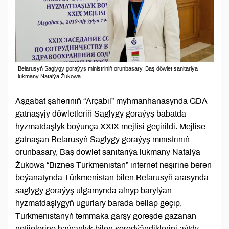
Belarusyň Saglygy goraýyş ministriniň orunbasary, Baş döwlet sanitariýa
lukmany Natalýa Žukowa
Aşgabat şäheriniň “Arçabil” myhmanhanasynda GDA
gatnaşyjy döwletleriň Saglygy goraýyş babatda
hyzmatdaşlyk boýunça XXIX mejlisi geçirildi. Mejlise
gatnaşan Belarusyň Saglygy goraýyş ministriniň
orunbasary, Baş döwlet sanitariýa lukmany Natalýa
Žukowa “Biznes Türkmenistan” internet neşirine beren
beýanatynda Türkmenistan bilen Belarusyň arasynda
saglygy goraýyş ulgamynda alnyp barylýan
hyzmatdaşlygyň ugurlary barada belläp geçip,
Türkmenistanyň temmäkä garşy göreşde gazanan
netijelerine haýranlyk bilen seredýändiklerini aýtdy.