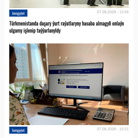
07.08.2026 - 13:45
Jemgyýet
Türkmenistanda daşary ýurt raýatlaryny hasaba almagyň onlaýn
ulgamy işlenip taýýarlanyldy
07.08.2026 - 10:01
Jemgyýet