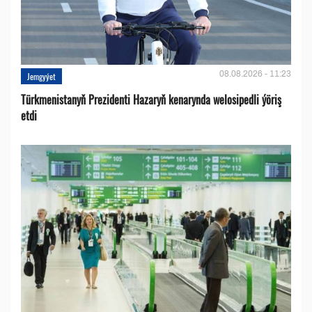
08.08.2026 - 11:23
Jemgyýet
Türkmenistanyň Prezidenti Hazaryň kenarynda welosipedli ýöriş
etdi