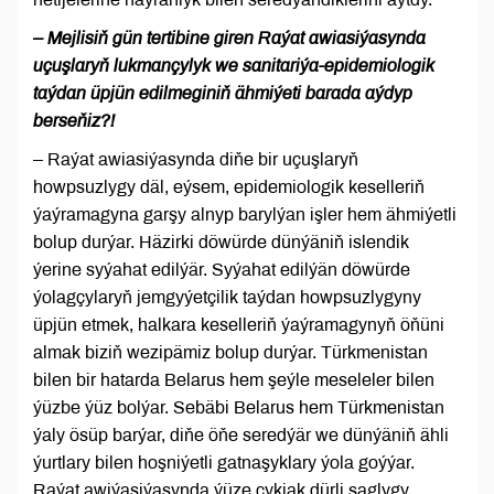
– Mejlisiň gün tertibine giren Raýat awiasiýasynda
uçuşlaryň lukmançylyk we sanitariýa-epidemiologik
taýdan üpjün edilmeginiň ähmiýeti barada aýdyp
berseňiz?!
– Raýat awiasiýasynda diňe bir uçuşlaryň
howpsuzlygy däl, eýsem, epidemiologik keselleriň
ýaýramagyna garşy alnyp barylýan işler hem ähmiýetli
bolup durýar. Häzirki döwürde dünýäniň islendik
ýerine syýahat edilýär. Syýahat edilýän döwürde
ýolagçylaryň jemgyýetçilik taýdan howpsuzlygyny
üpjün etmek, halkara keselleriň ýaýramagynyň öňüni
almak biziň wezipämiz bolup durýar. Türkmenistan
bilen bir hatarda Belarus hem şeýle meseleler bilen
ýüzbe ýüz bolýar. Sebäbi Belarus hem Türkmenistan
ýaly ösüp barýar, diňe öňe seredýär we dünýäniň ähli
ýurtlary bilen hoşniýetli gatnaşyklary ýola goýýar.
Raýat awiýasiýasynda ýüze çykjak dürli saglygy