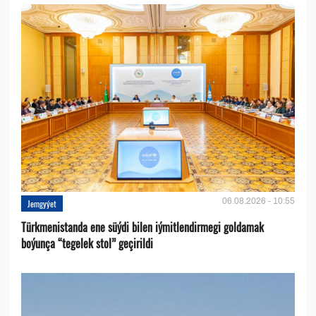
06.08.2026 - 10:55
Jemgyýet
Türkmenistanda ene süýdi bilen iýmitlendirmegi goldamak
boýunça “tegelek stol” geçirildi