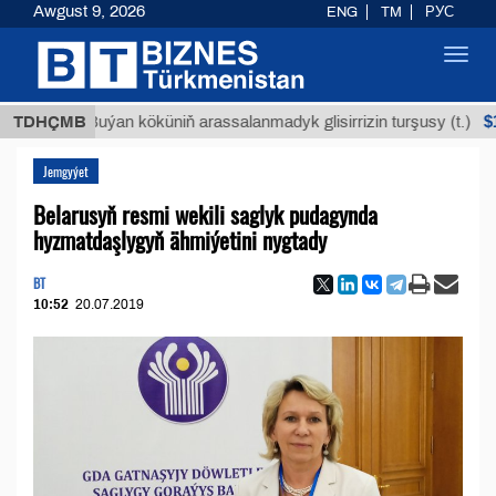
Awgust 9, 2026
ENG
TM
РУС
Toggl
navig
$12935,18
TDHÇMB
Buýan köküniň arassalanmadyk glisirrizin turşusy (t.)
Jemgyýet
Belarusyň resmi wekili saglyk pudagynda
hyzmatdaşlygyň ähmiýetini nygtady
BT
10:52
20.07.2019