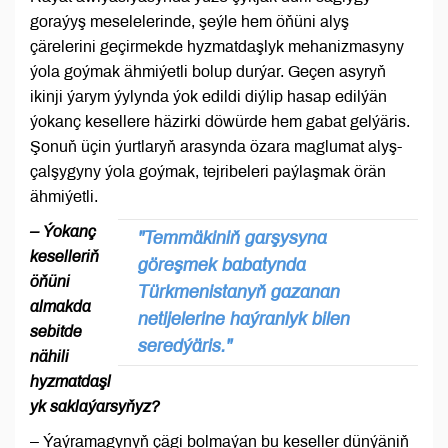
goraýyş meselelerinde, şeýle hem öňüni alyş
çärelerini geçirmekde hyzmatdaşlyk mehanizmasyny
ýola goýmak ähmiýetli bolup durýar. Geçen asyryň
ikinji ýarym ýylynda ýok edildi diýlip hasap edilýän
ýokanç kesellere häzirki döwürde hem gabat gelýäris.
Şonuň üçin ýurtlaryň arasynda özara maglumat alyş-
çalşygyny ýola goýmak, tejribeleri paýlaşmak örän
ähmiýetli.
– Ýokanç
"Temmäkiniň garşysyna
keselleriň
göreşmek babatynda
öňüni
Türkmenistanyň gazanan
almakda
netijelerine haýranlyk bilen
sebitde
seredýäris."
nähili
hyzmatdaşl
yk saklaýarsyňyz?
– Ýaýramagynyň çägi bolmaýan bu keseller dünýäniň