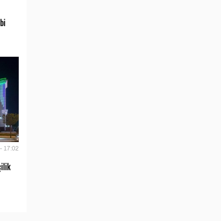
bi
- 17:02
ilik