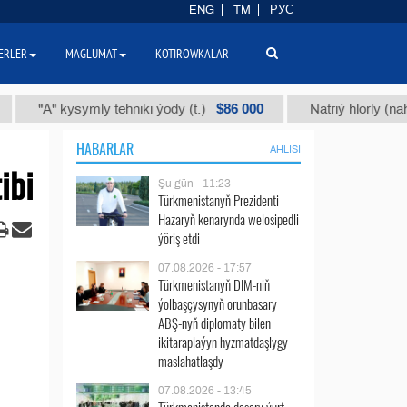
ENG
TM
РУС
ERLER
MAGLUMAT
KOTIROWKALAR
$86 000
" kysymly tehniki ýody (t.)
Natriý hlorly (nahar duzy)
HABARLAR
ÄHLISI
ibi
Şu gün - 11:23
Türkmenistanyň Prezidenti
Hazaryň kenarynda welosipedli
ýöriş etdi
07.08.2026 - 17:57
Türkmenistanyň DIM-niň
ýolbaşçysynyň orunbasary
ABŞ-nyň diplomaty bilen
ikitaraplaýyn hyzmatdaşlygy
maslahatlaşdy
07.08.2026 - 13:45