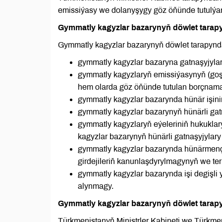
emissiýasy we dolanyşygy göz öňünde tutulýan 
Gymmatly kagyzlar bazarynyň döwlet tarap
Gymmatly kagyzlar bazarynyň döwlet tarapynd
gymmatly kagyzlar bazaryna gatnaşyjylar
gymmatly kagyzlaryň emissiýasynyň (goş
hem olarda göz öňünde tutulan borçnamal
gymmatly kagyzlar bazarynda hünär işini
gymmatly kagyzlar bazarynyň hünärli ga
gymmatly kagyzlaryň eýeleriniň hukukla
kagyzlar bazarynyň hünärli gatnaşyjylar
gymmatly kagyzlar bazarynda hünärmençil
girdejileriň kanunlaşdyrylmagynyň we ter
gymmatly kagyzlar bazarynda işi degişli
alynmagy.
Gymmatly kagyzlar bazarynyň döwlet tarapy
Türkmenistanyň Ministrler Kabineti we Türkme