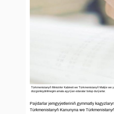
Türkmenistanyň Ministrler Kabineti we Türkmenistanyň Maliýe we y
düzgünleşdirilmegini amala aşyrýan edaralar bolup durýarlar.
Paýdarlar jemgyýetleriniň gymmatly kagyzlary
Türkmenistanyň Kanunyna we Türkmenistanyň 