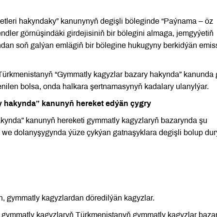
etleri hakyndaky” kanunynyň degişli böleginde “Paýnama – öz
dler görnüşindäki girdejisiniň bir bölegini almaga, jemgyýetiň
dan soň galýan emlägiň bir bölegine hukugyny berkidýän emis
Türkmenistanyň “Gymmatly kagyzlar bazary hakynda” kanunda 
nilen bolsa, onda halkara şertnamasynyň kadalary ulanylýar.
y hakynda” kanunyň hereket edýän çygry
kynda” kanunyň hereketi gymmatly kagyzlaryň bazarynda şu
we dolanyşygynda ýüze çykýan gatnaşyklara degişli bolup dur
, gymmatly kagyzlardan döredilýän kagyzlar.
an gymmatly kagyzlaryň Türkmenistanyň gymmatly kagyzlar baza