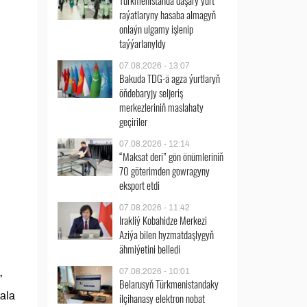
Türkmenistanda daşary ýurt
raýatlaryny hasaba almagyň
onlaýn ulgamy işlenip
taýýarlanyldy
07.08.2026 - 13:07
Bakuda TDG-ä agza ýurtlaryň
öňdebaryjy seljeriş
merkezleriniň maslahaty
geçiriler
07.08.2026 - 12:14
“Maksat deri” gön önümleriniň
70 göterimden gowragyny
eksport etdi
07.08.2026 - 11:42
Irakliý Kobahidze Merkezi
Aziýa bilen hyzmatdaşlygyň
ähmiýetini belledi
07.08.2026 - 10:01
”
Belarusyň Türkmenistandaky
ala
ilçihanasy elektron nobat