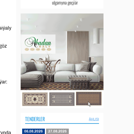
ulgamyna geçýär
siýaly
göz
ýar:
TENDERLER
ÄHLISI
06.08.2026
27.08.2026
rynda