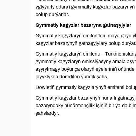
ygtyýarly edara) gymmatly kagyzlar bazarynyň
bolup durýarlar.
Gymmatly kagyzlar bazaryna gatnaşyjylar
Gymmatly kagyzlaryň emitentleri, maýa goýujy
kagyzlar bazarynyň gatnaşyjylary bolup durýar
Gymmatly kagyzlaryň emitenti – Türkmenistan
gymmatly kagyzlaryň emissiýasyny amala aşyr
aşyrylmagy boýunça olaryň eýeleriniň öňünde
laýyklykda döredilen ýuridik şahs.
Döwletiň gymmatly kagyzlarynyň emitenti bolup
Gymmatly kagyzlar bazarynyň hünärli gatnaşyjy
bazaryndaky hünärmençilik işiniň bir ýa-da bi
şahslardyr.