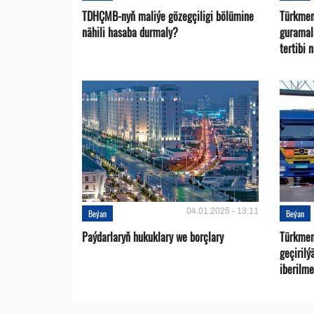
TDHÇMB-nyň maliýe gözegçiligi bölümine
Türkmen
nähili hasaba durmaly?
guramal
tertibi 
04.01.2025 - 13:11
Beýan
Beýan
Paýdarlaryň hukuklary we bоrçlary
Türkmen
geçirilý
iberilme