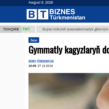
Awgust 8, 2026
37,8 ТМТ
TDHÇMB
Buýan köküniň arassalanmadyk glisirrizin turşusy (
Beýan
Gymmatly kagyzlaryň do
BIZNES TÜRKMENISTAN
10:09
27.12.2019