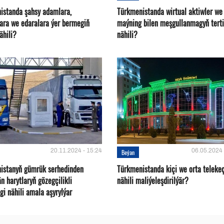
istanda şahsy adamlara,
Türkmenistanda wirtual aktiwler we
ara we edaralara ýer bermegiň
maýning bilen meşgullanmagyň terti
nähili?
nähili?
20.11.2024 - 15:24
06.05.2024 
Beýan
istanyň gümrük serhedinden
Türkmenistanda kiçi we orta telekeç
än harytlaryň gözegçilikli
nähili maliýeleşdirilýär?
gi nähili amala aşyrylýar