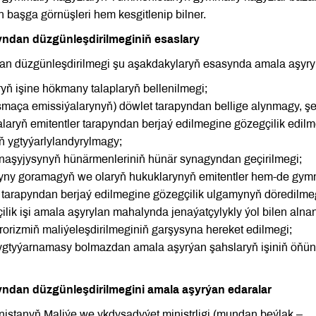
başga görnüşleri hem kesgitlenip bilner.
yndan düzgünleşdirilmeginiň esaslary
an düzgünleşdirilmegi şu aşakdakylaryň esasynda amala aşyryl
yň işine hökmany talaplaryň bellenilmegi;
maça emissiýalarynyň) döwlet tarapyndan bellige alynmagy, şe
aryň emitentler tarapyndan berjaý edilmegine gözegçilik edilm
ň ygtyýarlylandyrylmagy;
tnaşyjysynyň hünärmenleriniň hünär synagyndan geçirilmegi;
ryny goramagyň we olaryň hukuklarynyň emitentler hem-de gym
y tarapyndan berjaý edilmegine gözegçilik ulgamynyň döredilme
ik işi amala aşyrylan mahalynda jenaýatçylykly ýol bilen alna
rorizmiň maliýeleşdirilmeginiň garşysyna hereket edilmegi;
 ygtyýarnamasy bolmazdan amala aşyrýan şahslaryň işiniň öňün
ndan düzgünleşdirilmegini amala aşyrýan edaralar
nistanyň Maliýe we ykdysadyýet ministrligi (mundan beýlak –