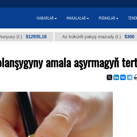
HABARLAR
MAKALALAR
PUDAKLAR
TEND
$12935,18
$300
t.)
Az kükürtli ýakyş mazudy (t.)
"А
lanşygyny amala aşyrmagyň tert