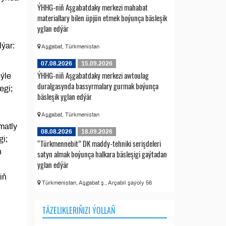
ÝHHG-niň Aşgabatdaky merkezi mahabat
materiallary bilen üpjün etmek boýunça bäsleşik
yglan edýär
ýar:
Aşgabat, Türkmenistan
07.08.2026
15.09.2026
ÝHHG-niň Aşgabatdaky merkezi awtoulag
ýle
duralgasynda bassyrmalary gurmak boýunça
egi;
bäsleşik yglan edýär
Aşgabat, Türkmenistan
matly
08.08.2026
18.09.2026
gi;
“Türkmennebit” DK maddy-tehniki serişdeleri
n
satyn almak boýunça halkara bäsleşigi gaýtadan
yglan edýär
iň
Türkmenistan, Aşgabat ş., Arçabil şaýoly 56
TÄZELIKLERIŇIZI ÝOLLAŇ