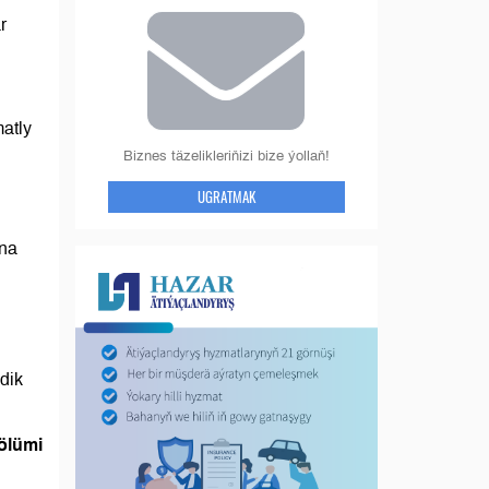
r
atly
Biznes täzelikleriňizi bize ýollaň!
UGRATMAK
yna
dik
ölümi