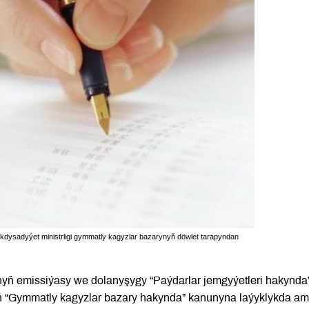
kdysadyýet ministrligi gymmatly kagyzlar bazarynyň döwlet tarapyndan
nyň emissiýasy we dolanyşygy “Paýdarlar jemgyýetleri hakynda
“Gymmatly kagyzlar bazary hakynda” kanunyna laýyklykda am