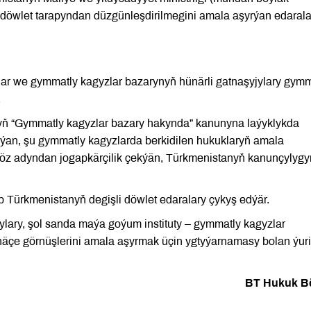
 döwlet tarapyndan düzgünleşdirilmegini amala aşyrýan edarala
lar we gymmatly kagyzlar bazarynyň hünärli gatnaşyjylary gymm
.
yň “Gymmatly kagyzlar bazary hakynda” kanunyna laýyklykda
ýan, şu gymmatly kagyzlarda berkidilen hukuklaryň amala
 öz adyndan jogapkärçilik çekýän, Türkmenistanyň kanunçylyg
 Türkmenistanyň degişli döwlet edaralary çykyş edýär.
lary, şol sanda maýa goýum instituty – gymmatly kagyzlar
rnäçe görnüşlerini amala aşyrmak üçin ygtyýarnamasy bolan ýuri
BT Hukuk B