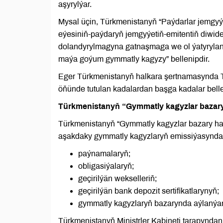
aşyrylýar.
Mysal üçin, Türkmenistanyň “Paýdarlar jemgyý
eýesiniň-paýdaryň jemgyýetiň-emitentiň diwiden
dolandyrylmagyna gatnaşmaga we ol ýatyrylan
maýa goýum gymmatly kagyzy” bellenipdir.
Eger Türkmenistanyň halkara şertnamasynda 
öňünde tutulan kadalardan başga kadalar belle
Türkmenistanyň “Gymmatly kagyzlar bazar
Türkmenistanyň “Gymmatly kagyzlar bazary ha
aşakdaky gymmatly kagyzlaryň emissiýasynda 
paýnamalaryň;
obligasiýalaryň;
geçirilýän wekselleriň;
geçirilýän bank depozit sertifikatlarynyň;
gymmatly kagyzlaryň bazarynda aýlanýan
Türkmenistanyň Ministrler Kabineti tarapynd