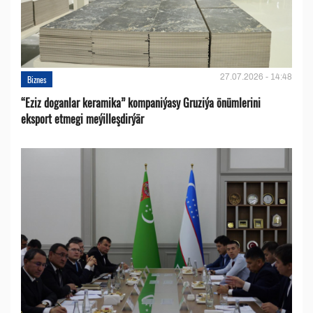
27.07.2026 - 14:48
Biznes
“Eziz doganlar keramika” kompaniýasy Gruziýa önümlerini
eksport etmegi meýilleşdirýär