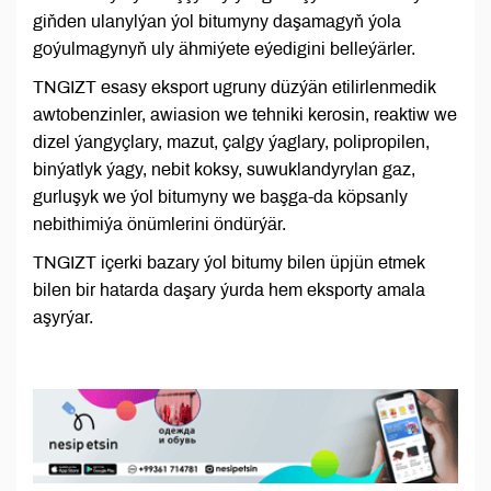
giňden ulanylýan ýol bitumyny daşamagyň ýola
goýulmagynyň uly ähmiýete eýedigini belleýärler.
TNGIZT esasy eksport ugruny düzýän etilirlenmedik
awtobenzinler, awiasion we tehniki kerosin, reaktiw we
dizel ýangyçlary, mazut, çalgy ýaglary, polipropilen,
binýatlyk ýagy, nebit koksy, suwuklandyrylan gaz,
gurluşyk we ýol bitumyny we başga-da köpsanly
nebithimiýa önümlerini öndürýär.
TNGIZT içerki bazary ýol bitumy bilen üpjün etmek
bilen bir hatarda daşary ýurda hem eksporty amala
aşyrýar.