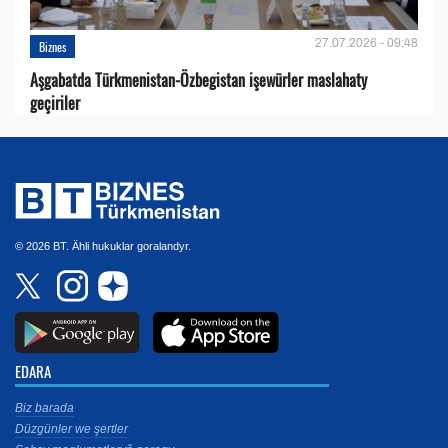
27.07.2026 - 09:48
Biznes
Aşgabatda Türkmenistan-Özbegistan işewürler maslahaty
geçiriler
© 2026 BT. Ähli hukuklar goralandyr.
EDARA
Biz barada
Düzgünler we şertler