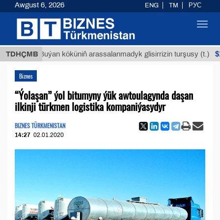
Awgust 6, 2026
ENG
TM
РУС
Toggl
navig
$12935,1
TDHÇMB
Buýan köküniň arassalanmadyk glisirrizin turşusy (t.)
Biznes
“Ýolaşan” ýol bitumyny ýük awtoulagynda daşan
ilkinji türkmen logistika kompaniýasydyr
BIZNES TÜRKMENISTAN
14:27
02.01.2020