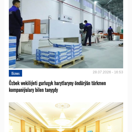
28.07.2026 - 16:53
Biznes
Özbek wekiliýeti gurluşyk harytlaryny öndürýän türkmen
kompaniýalary bilen tanyşdy