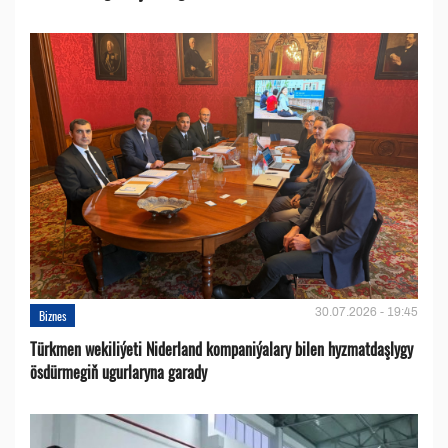
30.07.2026 - 19:45
Biznes
Türkmen wekiliýeti Niderland kompaniýalary bilen hyzmatdaşlygy
ösdürmegiň ugurlaryna garady