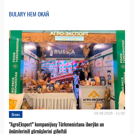
BULARY HEM OKAŇ
05.08.2026 - 11:02
Biznes
“AgroEksport” kompaniýasy Türkmenistana iberýän un
önümleriniň görnüşlerini giňeltdi