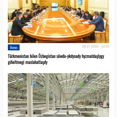
28.07.2026 - 10:03
Biznes
Türkmenistan bilen Özbegistan söwda-ykdysady hyzmatdaşlygy
giňeltmegi maslahatlaşdy