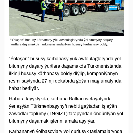
“Ýolaşan” hususy kärhanasy ýük awtoulaglarynda ýol bitumyny daşary
ýurtlara daşamakda Türkmenistanda ilkinji hususy kärhanasy boldy.
“Ýolaşan” hususy kärhanasy ýük awtoulaglarynda ýol
bitumyny daşary ýurtlara daşamakda Türkmenistanda
ilkinji hususy kärhanasy boldy diýlip, kompaniýanyň
resmi saýtynda 27-nji dekabrda goýan maglumatynda
habar berilýär.
Habara laýyklykda, kärhana Balkan welaýatynda
ýerleşýän Türkmenbaşynyň nebiti gaýtadan işleýän
zawodlar toplumy (TNGIZT) tarapyndan öndürilýän ýol
bitumyny daşamak işlerini amala aşyrýar.
Kärhananyň ýolbaşçylary ýol gurluşyk taslamalarynda